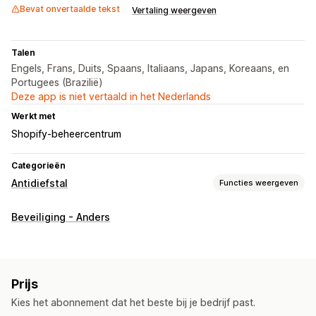
Bevat onvertaalde tekst
Vertaling weergeven
Talen
Engels, Frans, Duits, Spaans, Italiaans, Japans, Koreaans, en
Portugees (Brazilië)
Deze app is niet vertaald in het Nederlands
Werkt met
Shopify-beheercentrum
Categorieën
Antidiefstal
Functies weergeven
Beschermde elementen
Beveiliging - Anders
Productbeschrijvingen
Blogcontent
Afbeeldingen
Tekst
Digitale activa
Verkoopgegevens
Websitecode
Geblokkeerde acties
Prijs
Kopiëren en plakken
Tekstselectie
Rechtsklikken
Kies het abonnement dat het beste bij je bedrijf past.
Afbeelding downloaden
Afbeelding opslaan