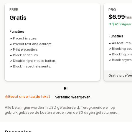
Slepen en neerzetten
Element inspecteren
FREE
PRO
Spy-extensies
Tools voor ontwikkelaars
$6.99
Gratis
/ma
Toetsenbordsneltoetsen
Regionale toegang
IP-toegang
of $41.94/jaa
Functies
Functies
Protect images.
All features 
Protect text and content.
Blocking cou
Print protection.
Blocking IP 
Block shortcuts.
Block spywa
Disable right mouse button.
Block inspect elements.
Gratis proefp
Bevat onvertaalde tekst
Vertaling weergeven
Alle betalingen worden in USD gefactureerd. Terugkerende en op
gebruik gebaseerde kosten worden om de 30 dagen gefactureerd.