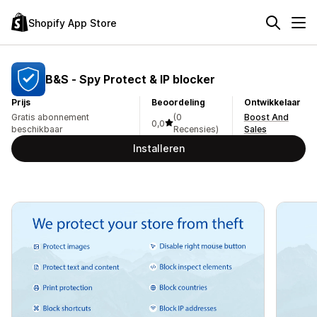
Shopify App Store
B&S ‑ Spy Protect & IP blocker
Prijs
Beoordeling
Ontwikkelaar
Gratis abonnement
(0
Boost And
0,0
beschikbaar
Recensies)
Sales
Installeren