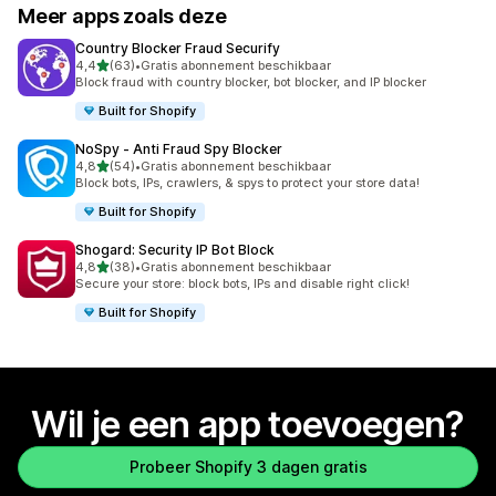
Meer apps zoals deze
Country Blocker Fraud Securify
van 5 sterren
4,4
(63)
•
Gratis abonnement beschikbaar
63 recensies in totaal
Block fraud with country blocker, bot blocker, and IP blocker
Built for Shopify
NoSpy ‑ Anti Fraud Spy Blocker
van 5 sterren
4,8
(54)
•
Gratis abonnement beschikbaar
54 recensies in totaal
Block bots, IPs, crawlers, & spys to protect your store data!
Built for Shopify
Shogard: Security IP Bot Block
van 5 sterren
4,8
(38)
•
Gratis abonnement beschikbaar
38 recensies in totaal
Secure your store: block bots, IPs and disable right click!
Built for Shopify
Wil je een app toevoegen?
Probeer Shopify 3 dagen gratis