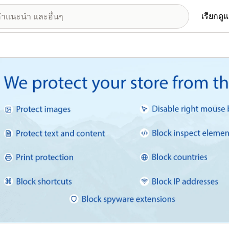
เรียกดู
อรีรูปภาพที่แสดง