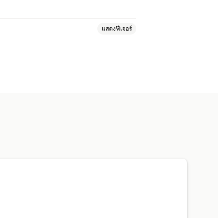
แสดงฟีเจอร์
้อความ
สินทรัพย์ดิจิทัล
ข้อมูลยอดขาย
ขวา
ดาวน์โหลดรูปภาพ
อบองค์ประกอบ
ส่วนขยาย Spy
การเข้าถึงภูมิภาค
การเข้าถึง IP