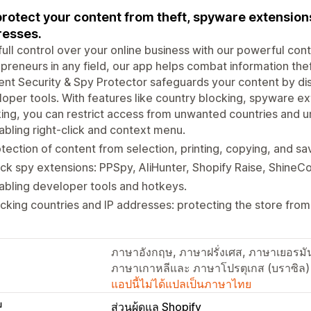
rotect your content from theft, spyware extensions
esses.
full control over your online business with our powerful cont
preneurs in any field, our app helps combat information the
nt Security & Spy Protector safeguards your content by dis
oper tools. With features like country blocking, spyware ex
ing, you can restrict access from unwanted countries and u
abling right-click and context menu.
tection of content from selection, printing, copying, and sa
ck spy extensions: PPSpy, AliHunter, Shopify Raise, Shin
abling developer tools and hotkeys.
cking countries and IP addresses: protecting the store fro
ภาษาอังกฤษ, ภาษาฝรั่งเศส, ภาษาเยอรมัน
ภาษาเกาหลีและ ภาษาโปรตุเกส (บราซิล)
แอปนี้ไม่ได้แปลเป็นภาษาไทย
บ
ส่วนผู้ดูแล Shopify