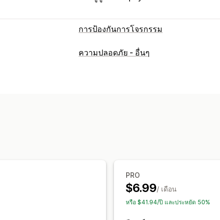
การป้องกันการโจรกรรม
สินทรัพย์ที่ได้รับการคุ้มครอง
ความปลอดภัย - อื่นๆ
คำอธิบายสินค้า
เนื้อหาบล็อก
รูปภาพ
ข
รหัสเว็บไซต์
การดำเนินการที่ถูกบล็อก
คัดลอกและวาง
การเลือกข้อความ
คลิก
การบันทึกรูปภาพ
ลากและปล่อย
ตรวจส
เครื่องมือสำหรับผู้พัฒนา
ปุ่มลัดแป้นพิมพ์
PRO
$6.99
/ เดือน
หรือ $41.94/ปี และประหยัด 50%