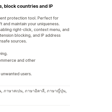
, block countries and IP
ent protection tool. Perfect for
ft and maintain your uniqueness.
abling right-click, context menu, and
tension blocking, and IP address
nsafe sources.
ving.
eCommerce and other
m unwanted users.
, ภาษาสเปน, ภาษาอิตาลี, ภาษาญี่ปุ่น,