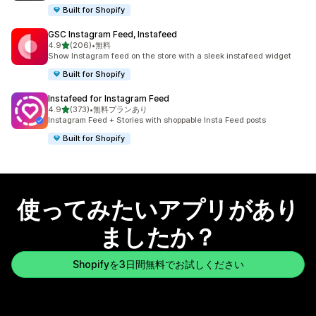
Built for Shopify
GSC Instagram Feed, Instafeed
5つ星中
4.9
(206)
•
無料
合計レビュー数：206件
Show Instagram feed on the store with a sleek instafeed widget
Built for Shopify
Instafeed for Instagram Feed
5つ星中
4.9
(373)
•
無料プランあり
合計レビュー数：373件
Instagram Feed + Stories with shoppable Insta Feed posts
Built for Shopify
使ってみたいアプリがあり
ましたか？
Shopifyを3日間無料でお試しください