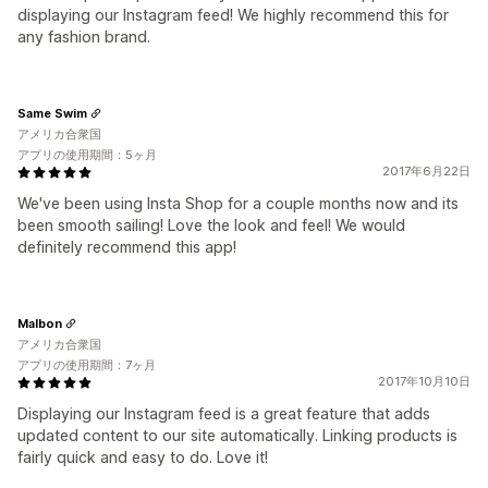
displaying our Instagram feed! We highly recommend this for
any fashion brand.
Same Swim
アメリカ合衆国
アプリの使用期間：5ヶ月
2017年6月22日
We've been using Insta Shop for a couple months now and its
been smooth sailing! Love the look and feel! We would
definitely recommend this app!
Malbon
アメリカ合衆国
アプリの使用期間：7ヶ月
2017年10月10日
Displaying our Instagram feed is a great feature that adds
updated content to our site automatically. Linking products is
fairly quick and easy to do. Love it!