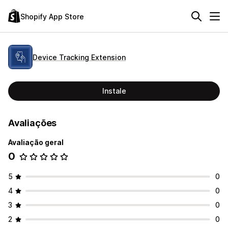
Shopify App Store
Device Tracking Extension
Instale
Avaliações
Avaliação geral
0
5
0
4
0
3
0
2
0