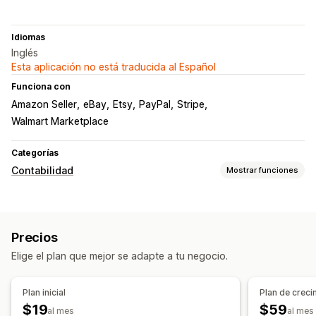
Idiomas
Inglés
Esta aplicación no está traducida al Español
Funciona con
Amazon Seller
eBay
Etsy
PayPal
Stripe
Walmart Marketplace
Categorías
Contabilidad
Mostrar funciones
Informes financieros
Ingresos y saldo
Ventas y reembolsos
Precios
Seguimiento de gastos
Panel de control de rendimiento
Elige el plan que mejor se adapte a tu negocio.
Operaciones financieras
Facturación
Cuentas por cobrar
Deducciones fiscales
Plan inicial
Plan de creci
Exenciones fiscales
Múltiples tiendas
Múltiples monedas
$19
$59
al mes
al mes