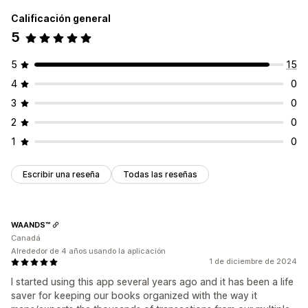
Calificación general
5
5
15
4
0
3
0
2
0
1
0
Escribir una reseña
Todas las reseñas
WAANDS™
Canadá
Alrededor de 4 años usando la aplicación
1 de diciembre de 2024
I started using this app several years ago and it has been a life
saver for keeping our books organized with the way it