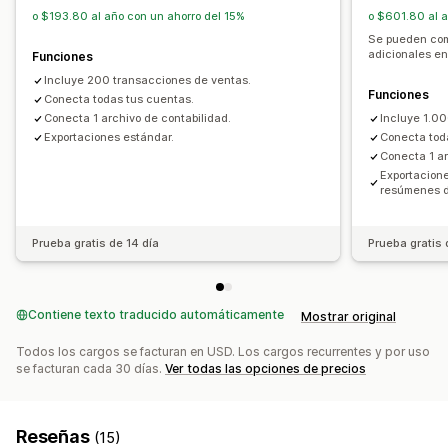
Multicanal
o $193.80 al año con un ahorro del 15%
o $601.80 al a
Se pueden com
Sincronización de datos automatizada
adicionales e
Funciones
Resumen de ventas diarias
Detalles del pedido
Incluye 200 transacciones de ventas.
Funciones
Transacciones
Clientes
Precios
Conecta todas tus cuentas.
Conecta 1 archivo de contabilidad.
Incluye 1.0
Mapeo del impuesto sobre las ventas
Exportaciones estándar.
Conecta tod
Importación de datos históricos
Conecta 1 ar
Exportacion
resúmenes d
Prueba gratis de 14 día
Prueba gratis 
Contiene texto traducido automáticamente
Mostrar original
Todos los cargos se facturan en USD. Los cargos recurrentes y por uso
se facturan cada 30 días.
Ver todas las opciones de precios
Reseñas
(15)