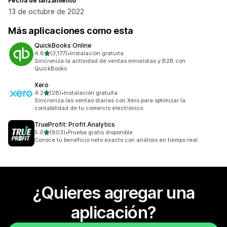
Fecha de lanzamiento
13 de octubre de 2022
Más aplicaciones como esta
QuickBooks Online
de 5 estrellas
4.8
(3,177)
•
Instalación gratuita
3177 reseñas en total
Sincroniza la actividad de ventas minoristas y B2B con
QuickBooks
Xero
de 5 estrellas
4.2
(28)
•
Instalación gratuita
28 reseñas en total
Sincroniza las ventas diarias con Xero para optimizar la
contabilidad de tu comercio electrónico.
TrueProfit: Profit Analytics
de 5 estrellas
5.0
(803)
•
Prueba gratis disponible
803 reseñas en total
Conoce tu beneficio neto exacto con análisis en tiempo real.
¿Quieres agregar una
aplicación?