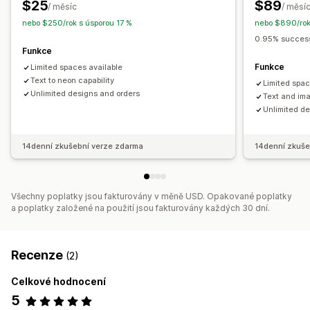
$25
$89
/ měsíc
/ měsí
nebo $250/rok s úsporou 17 %
nebo $890/rok
0.95% success
Funkce
Funkce
Limited spaces available
Text to neon capability
Limited spac
Unlimited designs and orders
Text and ima
Unlimited d
14denní zkušební verze zdarma
14denní zkuše
Všechny poplatky jsou fakturovány v měně USD. Opakované poplatky
a poplatky založené na použití jsou fakturovány každých 30 dní.
Recenze
(2)
Celkové hodnocení
5