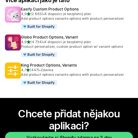
Více aplikací jako je tato
Easify Custom Product Options
z 5 hvězd
4,9
(2 865)
•
K dispozici je bezplatný plán
Celkový počet recenzí: 2865
Add product options variants options with product personalizer
Built for Shopify
Globo Product Options, Variant
z 5 hvězd
4,9
(4 734)
•
K dispozici je bezplatný plán
Celkový počet recenzí: 4734
Product personalizer, custom product option w/ variant options
Built for Shopify
King Product Options, Variants
z 5 hvězd
4,7
(447)
•
Zdarma
Celkový počet recenzí: 447
Add product options variants options with product personalizer
Built for Shopify
Chcete přidat nějakou
aplikaci?
Vyzkoušejte si Shopify zdarma na 3 dny