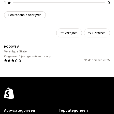
1
0
Een recensie schrijven
Verfijnen
Sorteren
HOOOYI
Verenigde Staten
Ongeveer 3 jaar gebruiken de app
18 december 2025
App-categorieën
Topcategorieën