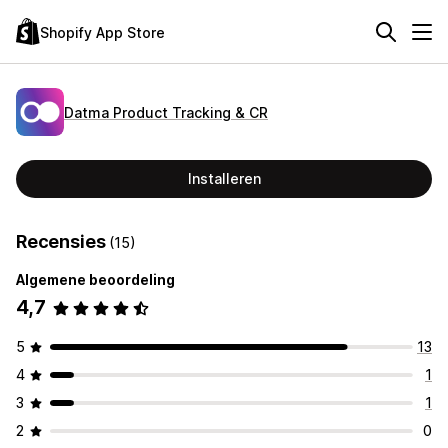
Shopify App Store
Datma Product Tracking & CR
Installeren
Recensies
(15)
Algemene beoordeling
4,7
5
13
4
1
3
1
2
0