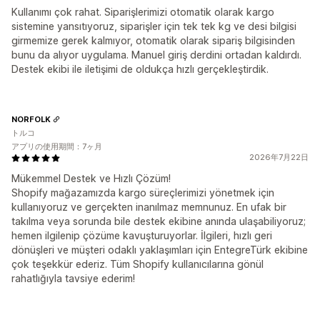
Kullanımı çok rahat. Siparişlerimizi otomatik olarak kargo
sistemine yansıtıyoruz, siparişler için tek tek kg ve desi bilgisi
girmemize gerek kalmıyor, otomatik olarak sipariş bilgisinden
bunu da alıyor uygulama. Manuel giriş derdini ortadan kaldırdı.
Destek ekibi ile iletişimi de oldukça hızlı gerçekleştirdik.
NORFOLK
トルコ
アプリの使用期間：7ヶ月
2026年7月22日
Mükemmel Destek ve Hızlı Çözüm!
Shopify mağazamızda kargo süreçlerimizi yönetmek için
kullanıyoruz ve gerçekten inanılmaz memnunuz. En ufak bir
takılma veya sorunda bile destek ekibine anında ulaşabiliyoruz;
hemen ilgilenip çözüme kavuşturuyorlar. İlgileri, hızlı geri
dönüşleri ve müşteri odaklı yaklaşımları için EntegreTürk ekibine
çok teşekkür ederiz. Tüm Shopify kullanıcılarına gönül
rahatlığıyla tavsiye ederim!