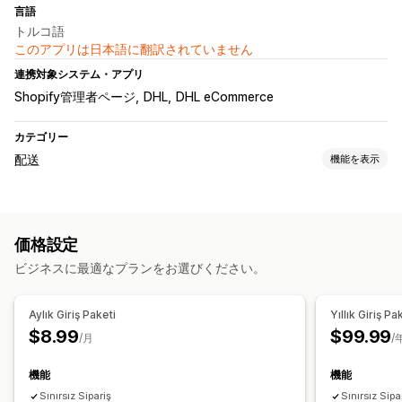
言語
トルコ語
このアプリは日本語に翻訳されていません
連携対象システム・アプリ
Shopify管理者ページ
DHL
DHL eCommerce
カテゴリー
配送
機能を表示
ラベルと梱包
ラベル作成
ラベルのカスタマイズ
一括印刷
住所の確認
価格設定
明細表
パッケージ
バーコードのスキャン
ピッキングリスト
ビジネスに最適なプランをお選びください。
配送ルール
注文の同期
配送業者の選択
配送品の管理
Aylık Giriş Paketi
Yıllık Giriş Pa
注文の同期
リアルタイム追跡
ブランド化された追跡ページ
$8.99
$99.99
/月
/
メール通知
注文の更新
機能
機能
Sınırsız Sipariş
Sınırsız Sipa