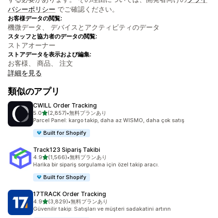
バシーポリシー
でご確認ください。
お客様データの閲覧:
機微データ、 デバイスとアクティビティのデータ
スタッフと協力者のデータの閲覧:
ストアオーナー
ストアデータを表示および編集:
お客様、 商品、 注文
詳細を見る
類似のアプリ
CWILL Order Tracking
5つ星中
5.0
(2,857)
•
無料プランあり
合計レビュー数：2857件
Parcel Panel: kargo takip, daha az WISMO, daha çok satış
Built for Shopify
Track123 Sipariş Takibi
5つ星中
4.9
(1,566)
•
無料プランあり
合計レビュー数：1566件
Harika bir sipariş sorgulama için özel takip aracı.
Built for Shopify
17TRACK Order Tracking
5つ星中
4.9
(3,829)
•
無料プランあり
合計レビュー数：3829件
Güvenilir takip: Satışları ve müşteri sadakatini artırın