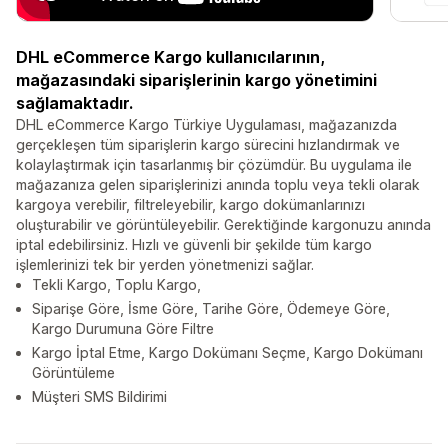
DHL eCommerce Kargo kullanıcılarının,
mağazasındaki siparişlerinin kargo yönetimini
sağlamaktadır.
DHL eCommerce Kargo Türkiye Uygulaması, mağazanızda
gerçekleşen tüm siparişlerin kargo sürecini hızlandırmak ve
kolaylaştırmak için tasarlanmış bir çözümdür. Bu uygulama ile
mağazanıza gelen siparişlerinizi anında toplu veya tekli olarak
kargoya verebilir, filtreleyebilir, kargo dokümanlarınızı
oluşturabilir ve görüntüleyebilir. Gerektiğinde kargonuzu anında
iptal edebilirsiniz. Hızlı ve güvenli bir şekilde tüm kargo
işlemlerinizi tek bir yerden yönetmenizi sağlar.
Tekli Kargo, Toplu Kargo,
Siparişe Göre, İsme Göre, Tarihe Göre, Ödemeye Göre,
Kargo Durumuna Göre Filtre
Kargo İptal Etme, Kargo Dokümanı Seçme, Kargo Dokümanı
Görüntüleme
Müşteri SMS Bildirimi