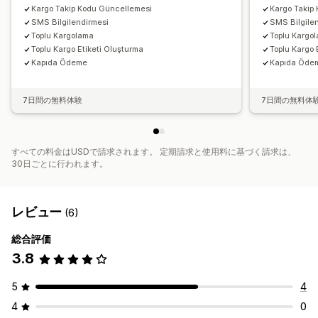
Kargo Takip Kodu Güncellemesi
Kargo Takip
SMS Bilgilendirmesi
SMS Bilgile
Toplu Kargolama
Toplu Kargo
Toplu Kargo Etiketi Oluşturma
Toplu Kargo 
Kapıda Ödeme
Kapıda Öde
7日間の無料体験
7日間の無料体
すべての料金はUSDで請求されます。 定期請求と使用料に基づく請求は、
30日ごとに行われます。
レビュー
(6)
総合評価
3.8
5
4
4
0