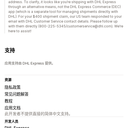
address. To clarify, it looks like you’re shipping with DHL Express
through an alternative means, not the DHL Express Commerce (DEC)
app (which is a separate tool for managing shipments directly with
DHL). For your $400 shipment claim, our US team responded to your
email with DHL Customer Service contact details. Please follow up
with them directly (800-225-5345/customerservice@dhl.com). We’re
here to assist!
支持
应用支持由 DHL Express 提供。
资源
隐私政策
常见问题解答
教程
应用文档
此开发者不提供直接的简体中文支持。
开发人员
DHL Express