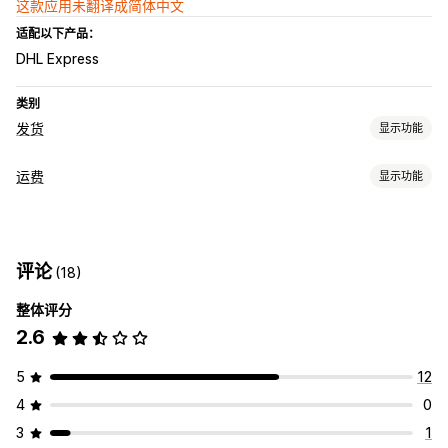
这款应用未翻译成简体中文
适配以下产品：
DHL Express
类别
发货
显示功能
标签和包装
运费
显示功能
标签创建
标签自定义
批量打印
地址验证
装箱单
海关文件
费率计算
退货标签
包装
条码扫描
拣货单
运输规则
配送日期
订单同步
基于尺寸
基于距离
基于产品
基于数量
基于重量
邮政编码
承运商选择
运费
评论
(18)
多个区域
多个发货地
管理货件
整体评分
自定义
订单同步
品牌化跟踪页面
电子邮件通知
订单更新
运输分析
2.6
自定义通知
跟踪页面
配送日期
地址验证
隐藏费率
多语言
自定义规则
5
12
4
0
3
1