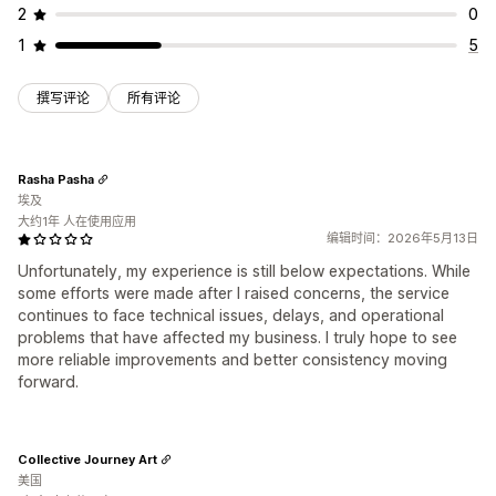
2
0
1
5
撰写评论
所有评论
Rasha Pasha
埃及
大约1年 人在使用应用
编辑时间：2026年5月13日
Unfortunately, my experience is still below expectations. While
some efforts were made after I raised concerns, the service
continues to face technical issues, delays, and operational
problems that have affected my business. I truly hope to see
more reliable improvements and better consistency moving
forward.
Collective Journey Art
美国