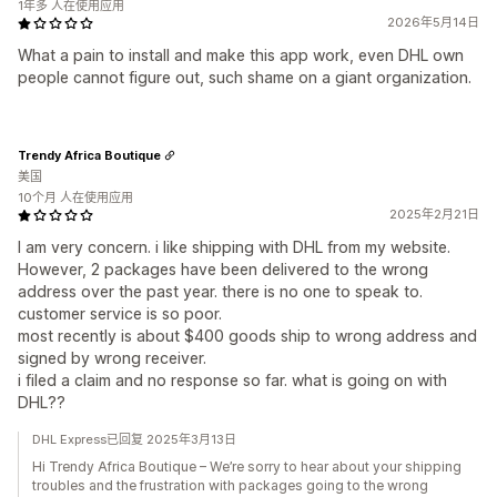
1年多 人在使用应用
2026年5月14日
What a pain to install and make this app work, even DHL own
people cannot figure out, such shame on a giant organization.
Trendy Africa Boutique
美国
10个月 人在使用应用
2025年2月21日
I am very concern. i like shipping with DHL from my website.
However, 2 packages have been delivered to the wrong
address over the past year. there is no one to speak to.
customer service is so poor.
most recently is about $400 goods ship to wrong address and
signed by wrong receiver.
i filed a claim and no response so far. what is going on with
DHL??
DHL Express已回复 2025年3月13日
Hi Trendy Africa Boutique – We’re sorry to hear about your shipping
troubles and the frustration with packages going to the wrong