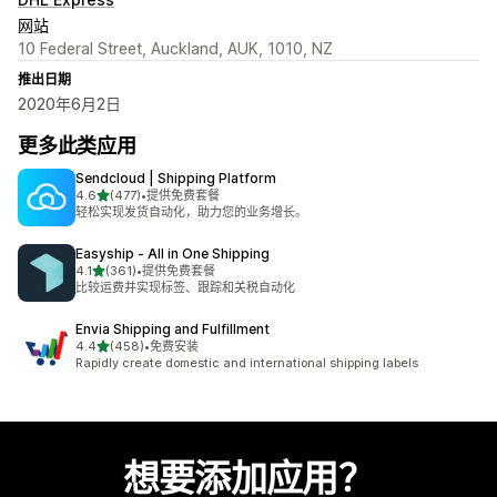
网站
10 Federal Street, Auckland, AUK, 1010, NZ
推出日期
2020年6月2日
更多此类应用
Sendcloud | Shipping Platform
星（满分 5 星）
4.6
(477)
•
提供免费套餐
总共 477 条评论
轻松实现发货自动化，助力您的业务增长。
Easyship ‑ All in One Shipping
星（满分 5 星）
4.1
(361)
•
提供免费套餐
总共 361 条评论
比较运费并实现标签、跟踪和关税自动化
Envia Shipping and Fulfillment
星（满分 5 星）
4.4
(458)
•
免费安装
总共 458 条评论
Rapidly create domestic and international shipping labels
想要添加应用？