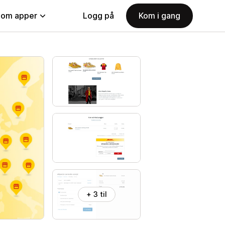
nom apper
Logg på
Kom i gang
+ 3 til