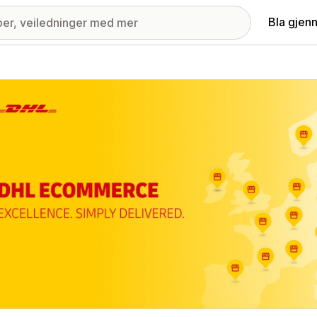
Bla gjen
ri med fremhevede bilder