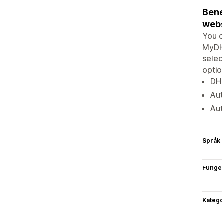
Bene
web
You c
MyDHL
selec
optio
DHL
Aut
Aut
Språk
Funge
Katego