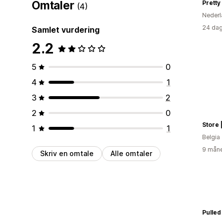
Omtaler
Pretty
(4)
Nederl
24 dag
Samlet vurdering
2.2
5
0
4
1
3
2
2
0
Store
1
1
Belgia
9 måne
Skriv en omtale
Alle omtaler
Pulled