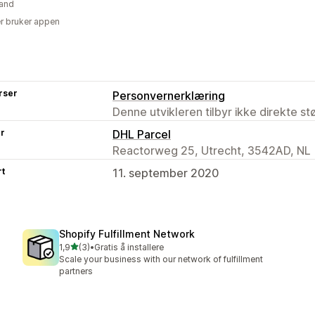
and
r bruker appen
rser
Personvernerklæring
Denne utvikleren tilbyr ikke direkte s
er
DHL Parcel
Reactorweg 25, Utrecht, 3542AD, NL
rt
11. september 2020
Shopify Fulfillment Network
av 5 stjerner
1,9
(3)
•
Gratis å installere
Totalt 3 omtaler
Scale your business with our network of fulfillment
partners