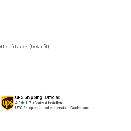
tøtte på Norsk (bokmål).
UPS Shipping (Official)
av 5 stjerner
4,8
(117)
•
Gratis å installere
Totalt 117 omtaler
UPS Shipping Label Automation Dashboard