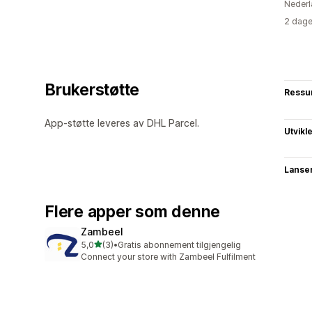
Nederl
2 dage
Brukerstøtte
Ressu
App-støtte leveres av DHL Parcel.
Utvikl
Lanse
Flere apper som denne
Zambeel
av 5 stjerner
5,0
(3)
•
Gratis abonnement tilgjengelig
Totalt 3 omtaler
Connect your store with Zambeel Fulfilment