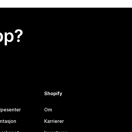
app?
Shopify
lpesenter
Om
ntasjon
Karrierer