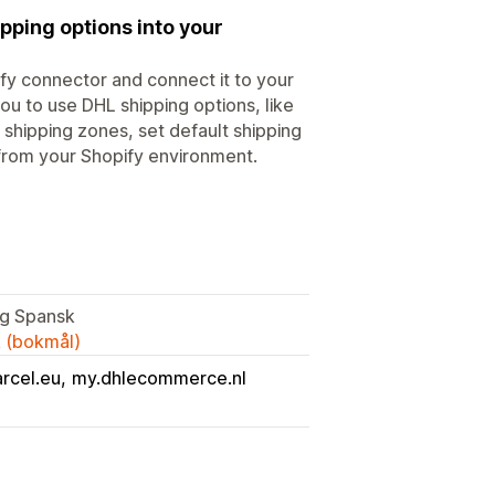
pping options into your
ify connector and connect it to your
u to use DHL shipping options, like
shipping zones, set default shipping
 from your Shopify environment.
og Spansk
k (bokmål)
rcel.eu
my.dhlecommerce.nl