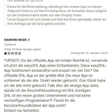
DHL svarede 30. juli 2024
Danke für die Rückmeldung, allerdings hat unserer App zu keinem
Zeitpunkt Einfluss auf Ihre Produktpreise, wir beziehen diese lediglich
für die Zolldokumente direkt aus den Shopify Daten.
Unser Support hat sich bereits per Mail bei Ihnen gemeldet, damit wir
Ihrer Anfrage auf die Spur gehen können.
DIAMOND MODE
Tyskland
Cirka 19 timer bruger appen
Redigeret 10. oktober 2020
*UPDATE: Da die offizielle App ein totaler Reinfall ist, verwende
ich jetzt die easyDHL App eines Drittanbieters. Diese easyDHL-
App funktioniert einwandfrei und erspart mir viel Zeit.* Die
offizielle DHL App ist der größte Müll. Die neue App ist
schlimmer als die alte. Direkt wieder gelöscht. Zum Glück habe
ich die alte nicht gelöscht. Falls dies die einzige App wäre,
würde ich die Geschäftsbeziehung mit DHL kündigen.
DHL ist ein riesen großes Unternehmen und hat keine
vernünftigen Programmierer?! Testet Ihr die
Benutzerfreundlichkeit der App nicht?
Einfach nur lächerlich.