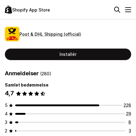
Shopify App Store
Post & DHL Shipping (official)
Installér
Anmeldelser
(280)
Samlet bedømmelse
4,7
5
228
4
29
3
8
2
3