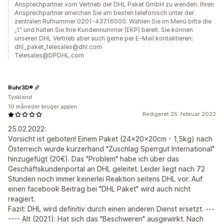
Ansprechpartner vom Vertrieb der DHL Paket GmbH zu wenden. Ihren
Ansprechpartner erreichen Sie am besten telefonisch unter der
zentralen Rufnummer 0201-43716000. Wählen Sie im Menü bitte die
„1“ und halten Sie Ihre Kundennummer (EKP) bereit. Sie können
unseren DHL Vertrieb aber auch gerne per E-Mail kontaktieren:
dhl_paket_telesales@dhl.com
Telesales@DPDHL.com
Ruhr3D®
Tyskland
10 måneder bruger appen
Redigeret 25. februar 2022
25.02.2022:
Vorsicht ist geboten! Einem Paket (24x20x20cm - 1,5kg) nach
Österreich wurde kurzerhand "Zuschlag Sperrgut International"
hinzugefügt (20€). Das "Problem" habe ich über das
Geschäftskundenportal an DHL geleitet. Leider liegt nach 72
Stunden noch immer keinerlei Reaktion seitens DHL vor. Auf
einen facebook Beitrag bei "DHL Paket" wird auch nicht
reagiert.
Fazit: DHL wird definitiv durch einen anderen Dienst ersetzt. ---
---- Alt (2021): Hat sich das "Beschweren" ausgewirkt. Nach