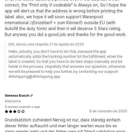
correct, the "Print only if codeable" is Always on, So I hope the
app will alert us that the address is wrong before printing the
label. also, we hope it will soon support Warenpost
international (ُEinzeltarif + zum Kilotarif) outside EU (with
Autofill the duty form) and then it will deserve 5 Stars rating.
But anyway you did a good job and thanks for the good work.
DHL deixou uma resposta 17 de agosto de 2020
Hello, actually you don't have to do that, because the app
automatically adds the tracking number tot the fulfillment, when the
label is created. So that you have to do less steps manually and be
faster in the process. Hopefully that answers our question, otherwise
we will be pleased to help you further, by contacting our support:
dhlshipping@dhlshipping.app
Vanessa Busch
Alemanha
3 meses usando o app
8 de novembro de 2020
Grundsätzlich zufrieden! Nervig ist nur, dass ständig einfach
dieser fehler auftaucht und man länger warten muss bis es
dann wieder geht und der fehler weg ist! "Hard validation error