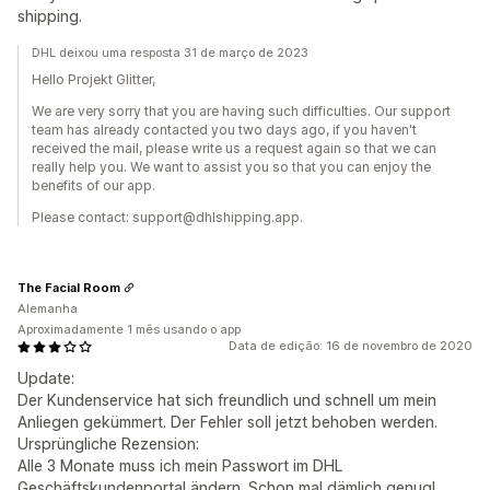
shipping.
DHL deixou uma resposta 31 de março de 2023
Hello Projekt Glitter,
We are very sorry that you are having such difficulties. Our support
team has already contacted you two days ago, if you haven't
received the mail, please write us a request again so that we can
really help you. We want to assist you so that you can enjoy the
benefits of our app.
Please contact: support@dhlshipping.app.
The Facial Room
Alemanha
Aproximadamente 1 mês usando o app
Data de edição: 16 de novembro de 2020
Update:
Der Kundenservice hat sich freundlich und schnell um mein
Anliegen gekümmert. Der Fehler soll jetzt behoben werden.
Ursprüngliche Rezension:
Alle 3 Monate muss ich mein Passwort im DHL
Geschäftskundenportal ändern. Schon mal dämlich genug!