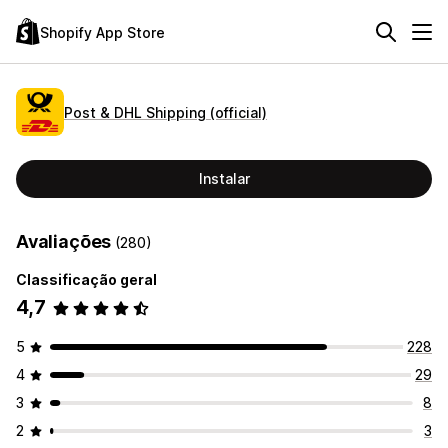
Shopify App Store
Post & DHL Shipping (official)
Instalar
Avaliações
(280)
Classificação geral
4,7
5
228
4
29
3
8
2
3