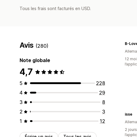
Tous les frais sont facturés en USD.
Avis
B-Lov
(280)
Allem
12 mois
Note globale
l’appli
4,7
5
228
4
29
3
8
2
3
isse
1
12
Allem
2 jours
l’appli
Écrire un avis
Tous les avis