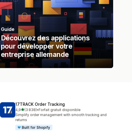
Guide
Découvrez des applications
pour développer votre
entreprise allemande
17TRACK Order Tracking
étoile(s) sur 5
4,9
(3 838)
•
Forfait gratuit disponible
3838 avis au total
Simplify order management with smooth tracking and
returns
Built for Shopify