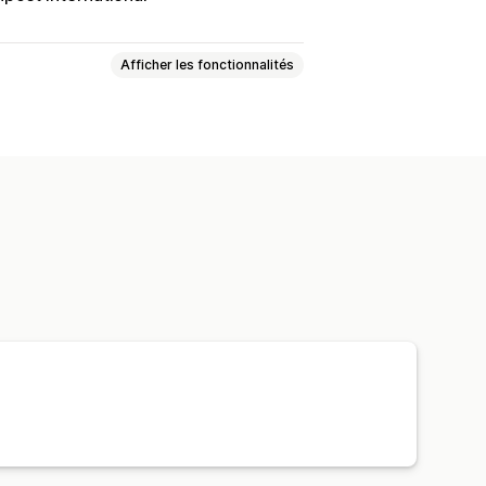
Afficher les fonctionnalités
loc
Documents personnalisés
édition
Multilingue
s commandes