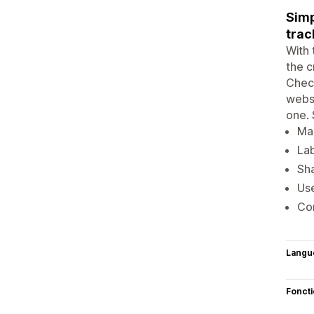
Simp
trac
With 
the c
Check
websi
one. 
Man
Lab
Sha
Use
Com
Langu
Fonct