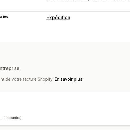
ories
Expédition
Étiquettes et emballages
Création d’étiquette
Impression en b
Étiquettes de retour
Assurance d’exp
Gestion des expéditions
Suivi en temps réel
Mises à jour de
ntreprise.
nt de votre facture Shopify.
En savoir plus
HL account(s)