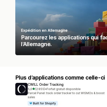
Expédition en Allemagne
Parcourez les applications qui fac
l’Allemagne.
Plus d’applications comme celle-ci
CWILL Order Tracking
étoile(s) sur 5
5,0
(2 855)
•
Forfait gratuit disponible
2855 avis au total
Parcel Panel: track order tracker to cut WISMOs & boost
sales
Built for Shopify