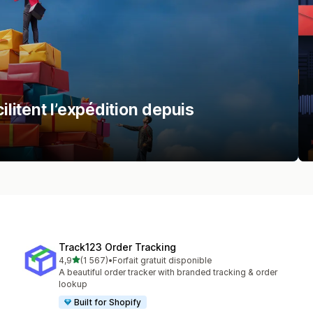
ilitent l’expédition depuis
Track123 Order Tracking
étoile(s) sur 5
4,9
(1 567)
•
Forfait gratuit disponible
1567 avis au total
A beautiful order tracker with branded tracking & order
lookup
Built for Shopify