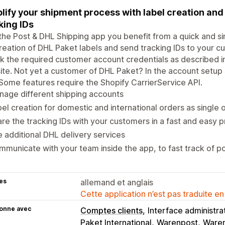
lify your shipment process with label creation and
king IDs
the Post & DHL Shipping app you benefit from a quick and s
reation of DHL Paket labels and send tracking IDs to your 
 the required customer account credentials as described in 
te. Not yet a customer of DHL Paket? In the account setup se
Some features require the Shopify CarrierService API.
age different shipping accounts
el creation for domestic and international orders as single o
re the tracking IDs with your customers in a fast and easy 
 additional DHL delivery services
municate with your team inside the app, to fast track of po
es
allemand et anglais
Cette application n’est pas traduite en
ionne avec
Comptes clients
Interface administra
Paket International
Warenpost
Waren