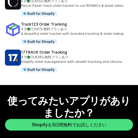
5つ星中
5.0
(2,855)
•
無料プランあり
合計レビュー数：2855件
Parcel Panel: track order tracker to cut WISMOs & boost sales
Built for Shopify
Track123 Order Tracking
5つ星中
4.9
(1,567)
•
無料プランあり
合計レビュー数：1567件
A beautiful order tracker with branded tracking & order lookup
Built for Shopify
17TRACK Order Tracking
5つ星中
4.9
(3,838)
•
無料プランあり
合計レビュー数：3838件
Simplify order management with smooth tracking and returns
Built for Shopify
使ってみたいアプリがあり
ましたか？
Shopifyを3日間無料でお試しください