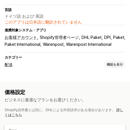
言語
ドイツ語 および 英語
このアプリは日本語に翻訳されていません
連携対象システム・アプリ
お客様アカウント
Shopify管理者ページ
DHL Paket
DPI
Paket
Paket International
Warenpost
Warenpost International
カテゴリー
配送
機能を表示
ラベルと梱包
ラベル作成
一括印刷
カスタムドキュメント
返品用ラベル
価格設定
配送保険
複数言語
ビジネスに最適なプランをお選びください。
配送品の管理
Shopify請求書とは別に、DHLによる外部請求がある場合があります。
詳し
リアルタイム追跡
注文の更新
くはこちら