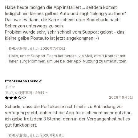
Habe heute morgen die App installiert ... seitdem kommt
lediglich ein kleines gelbes Auto und sagt "taking you there".
Das war es dann, die Karre scheint über Buxtehude nach
Schenzen unterwegs zu sein.
Problem wurde sehr, sehr schnell vom Support gelöst - das
kleine gelbe Postauto ist jetzt angekommen ;-)
DHLが返信しました 2026年7月15日
Hallo, unser Support-Team hat bereits, via Mail, direkt Kontakt mit
Ihnen aufgenommen, um Sie bei der App-Nutzung zu unterstützen.
PflanzenAboTheke
ドイツ
アプリの使用期間：2年以上
2026年6月5日
Schade, dass die Portokasse nicht mehr zu Anbindung zur
verfügung steht, daher ist die App für mich nicht mehr nutzbar.
ich gebe trotzdem 3 Sterne, denn in der Vergangenheit hat es
gut funktioniert.
DHLが返信しました 2026年6月8日