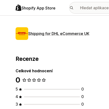
Shopify App Store
Shipping for DHL eCommerce UK
Recenze
Celkové hodnocení
0
5
0
4
0
3
0