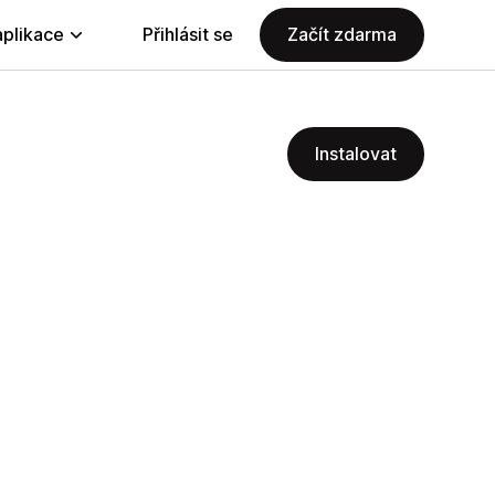
aplikace
Přihlásit se
Začít zdarma
Instalovat