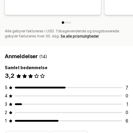
Alle gebyrer faktureres i USD. Tilbagevendende og brugsbaserede
gebyrer faktureres hver 30. dag.
Se alle prismuligheder
Anmeldelser
(14)
Samlet bedømmelse
3,2
5
7
4
0
3
1
2
0
1
6