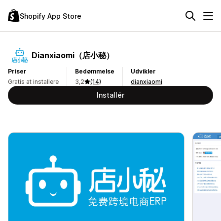
Shopify App Store
Dianxiaomi（店小秘）
Priser
Bedømmelse
Udvikler
Gratis at installere
3,2
(14)
dianxiaomi
Installér