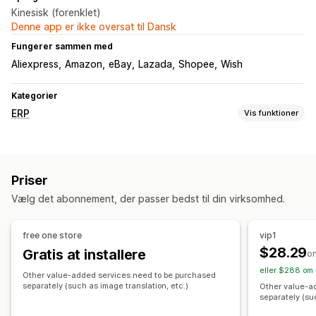
Kinesisk (forenklet)
Denne app er ikke oversat til Dansk
Fungerer sammen med
Aliexpress
Amazon
eBay
Lazada
Shopee
Wish
Kategorier
ERP
Vis funktioner
Behandling af ordrer
Administration af flere platforme
Leveringsstyring
Priser
Batchbehandling
Ordreredigering
Ordresynkronisering
Vælg det abonnement, der passer bedst til din virksomhed.
Lagerstyring
Synkronisering i realtid
Flere lokationer
Rapporter
free one store
vip1
$28.29
Gratis at installere
Regnskab og økonomi
o
eller $288 om 
Avancesporing
Købsordrer
Other value-added services need to be purchased
separately (such as image translation, etc.)
Other value-a
separately (su