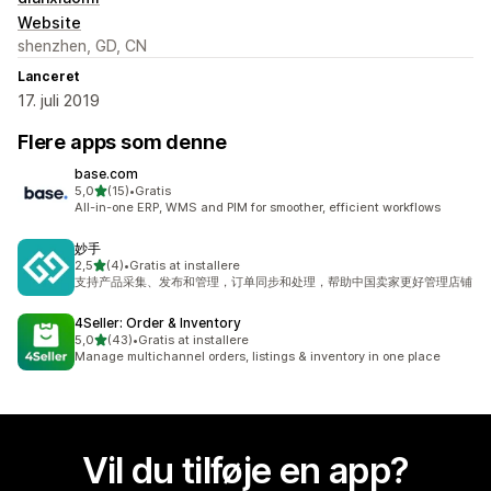
Website
shenzhen, GD, CN
Lanceret
17. juli 2019
Flere apps som denne
base.com
ud af 5 stjerner
5,0
(15)
•
Gratis
15 anmeldelser i alt
All-in-one ERP, WMS and PIM for smoother, efficient workflows
妙手
ud af 5 stjerner
2,5
(4)
•
Gratis at installere
4 anmeldelser i alt
支持产品采集、发布和管理，订单同步和处理，帮助中国卖家更好管理店铺
4Seller: Order & Inventory
ud af 5 stjerner
5,0
(43)
•
Gratis at installere
43 anmeldelser i alt
Manage multichannel orders, listings & inventory in one place
Vil du tilføje en app?