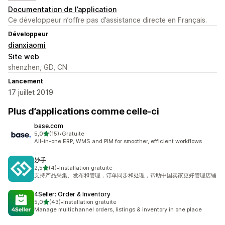
Documentation de l’application
Ce développeur n’offre pas d’assistance directe en Français.
Développeur
dianxiaomi
Site web
shenzhen, GD, CN
Lancement
17 juillet 2019
Plus d’applications comme celle-ci
base.com
étoile(s) sur 5
5,0
(15)
•
Gratuite
15 avis au total
All-in-one ERP, WMS and PIM for smoother, efficient workflows
妙手
étoile(s) sur 5
2,5
(4)
•
Installation gratuite
4 avis au total
支持产品采集、发布和管理，订单同步和处理，帮助中国卖家更好管理店铺
4Seller: Order & Inventory
étoile(s) sur 5
5,0
(43)
•
Installation gratuite
43 avis au total
Manage multichannel orders, listings & inventory in one place