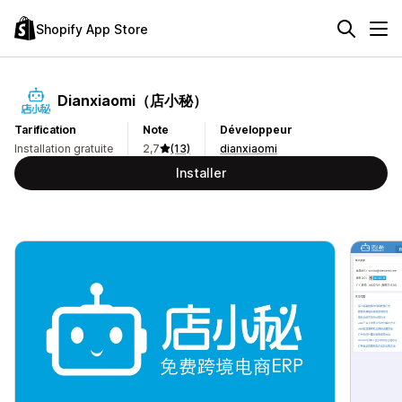
Shopify App Store
Dianxiaomi（店小秘）
Tarification
Note
Développeur
Installation gratuite
2,7
(13)
dianxiaomi
Installer