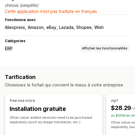
chinois (simplifié)
Cette application n’est pas traduite en français
Fonctionne avec
Aliexpress
Amazon
eBay
Lazada
Shopee
Wish
Catégories
ERP
Afficher les fonctionnalités
Traitement des commandes
Gestion multi-plateformes
Gestion des livraisons
Tarification
Traitement des lots
Modification de commande
Choisissez le forfait qui convient le mieux à votre entreprise.
Synchronisation des commandes
Gestion des stocks
free one store
vip1
Synchronisation en temps réel
Multi-sites
Rapports
$28.29
Installation gratuite
/ 
ou $288/an et
Comptabilité et finance
Other value-added services need to be purchased
separately (such as image translation, etc.)
Other value-a
Suivi des bénéfices
Bons de commande
separately (su