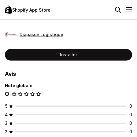
Shopify App Store
Diapason Logistique
Installer
Avis
Note globale
0
5
0
4
0
3
0
2
0