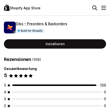
Shopify App Store
Dibs – Preorders & Backorders
Built for Shopify
Installieren
Rezensionen
(109)
Gesamtbewertung
5
5
109
4
0
3
0
2
0