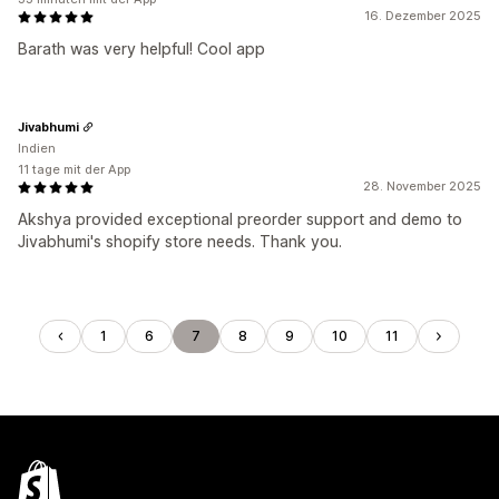
16. Dezember 2025
Barath was very helpful! Cool app
Jivabhumi
Indien
11 tage mit der App
28. November 2025
Akshya provided exceptional preorder support and demo to
Jivabhumi's shopify store needs. Thank you.
1
6
7
8
9
10
11