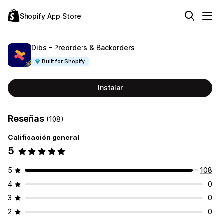
Shopify App Store
Dibs – Preorders & Backorders
Built for Shopify
Instalar
Reseñas
(108)
Calificación general
5
5
108
4
0
3
0
2
0