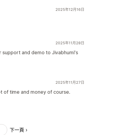
2025年12月16日
2025年11月28日
r support and demo to Jivabhumi's
2025年11月27日
t of time and money of course.
下一頁