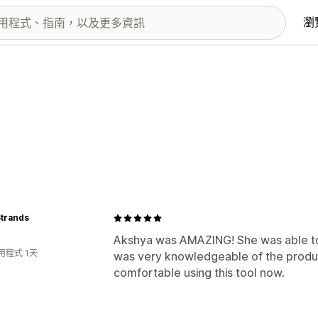
瀏
Strands
Akshya was AMAZING! She was able to 
用程式 1天
was very knowledgeable of the product
comfortable using this tool now.