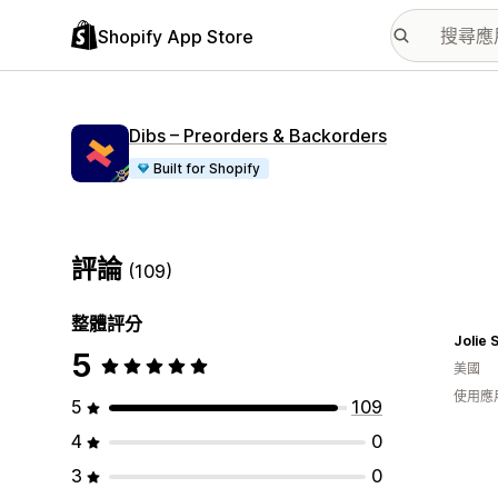
Shopify App Store
Dibs – Preorders & Backorders
Built for Shopify
評論
(109)
整體評分
Jolie 
5
美國
使用應
5
109
4
0
3
0