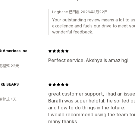
Logbase 已回覆 2026年1月22日
Your outstanding review means a lot to us
excellence and fuels our drive to meet y
wonderful feedback.
k Americas Inc
Perfect service. Akshya is amazing!
用程式 22天
KE BEARS
great customer support, i had an issue 
用程式 4天
Barath was super helpful, he sorted ou
and how to do things in the future.
I would recommend using the team for
many thanks