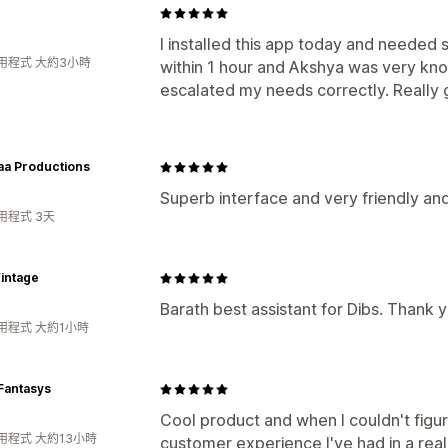
I installed this app today and needed 
用程式 大約3小時
within 1 hour and Akshya was very kn
escalated my needs correctly. Really 
aa Productions
Superb interface and very friendly and
用程式 3天
intage
Barath best assistant for Dibs. Thank 
用程式 大約1小時
Fantasys
Cool product and when I couldn't figu
用程式 大約13小時
customer experience I've had in a real