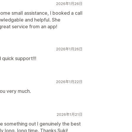
2026年1月26日
some small assistance, I booked a call
owledgable and helpful. She
great service from an app!
2026年1月26日
 quick support!!!
2026年1月22日
you very much.
2026年1月21日
re something out I genuinely the best
ly long, long time. Thanks Suki!