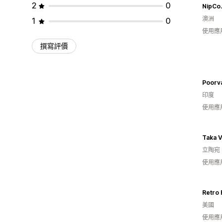
2
0
NipCo.
澳洲
1
0
使用應
撰寫評價
Poorv
印度
使用應
Taka V
立陶宛
使用應
Retro 
美國
使用應