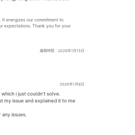
. It energizes our commitment to
our expectations. Thank you for your
編輯時間：2026年1月15日
2026年1月8日
which i just couldn't solve.
t my issue and explained it to me
 any issues.