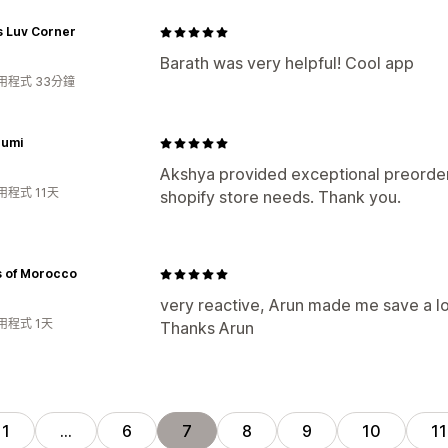
s Luv Corner
Barath was very helpful! Cool app
用程式 33分鐘
humi
Akshya provided exceptional preorde
程式 11天
shopify store needs. Thank you.
s of Morocco
very reactive, Arun made me save a lo
用程式 1天
Thanks Arun
1
…
6
7
8
9
10
11