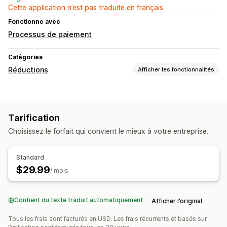
Cette application n’est pas traduite en français
Fonctionne avec
Processus de paiement
Catégories
Réductions
Afficher les fonctionnalités
Types de réductions
Codes de réduction
Tarification échelonnée
Tarification
Réductions en fonction de la quantité
Choisissez le forfait qui convient le mieux à votre entreprise.
Réductions en pourcentage
Réductions en gros
Réductions au paiement
Réductions personnalisées
Standard
Gestion des réductions
$29.99
/ mois
Édition en bloc
Code personnalisé
Déclencheurs et règles
Contient du texte traduit automatiquement
Afficher l’original
Tous les frais sont facturés en USD. Les frais récurrents et basés sur