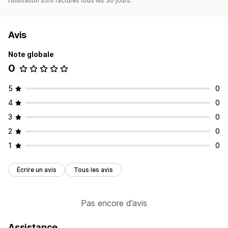
l’utilisation sont facturés tous les 30 jours.
Avis
Note globale
0
5
0
4
0
3
0
2
0
1
0
Écrire un avis
Tous les avis
Pas encore d’avis
Assistance