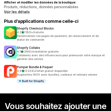
Afficher et modifier les données de la boutique:
Produits, réductions, données personnalisées
Voir les détails
Plus d’applications comme celle-ci
Shopify Checkout Blocks
étoile(s) sur 5
4,3
(180)
•
Gratuite
180 avis au total
Personnalisez vos pages de paiement, de remerciement et de
statut de commande
Shopify Collabs
étoile(s) sur 5
4,1
(386)
•
Installation gratuite
386 avis au total
Collaborez avec des influenceurs pour promouvoir votre marque et
générer des ventes
Pumper Bundle & Paquet
étoile(s) sur 5
4,9
(3 224)
•
Forfait gratuit disponible
3224 avis au total
Augmentez l’AOV avec bundles, cadeaux et remises volume
Built for Shopify
Vous souhaitez ajouter une