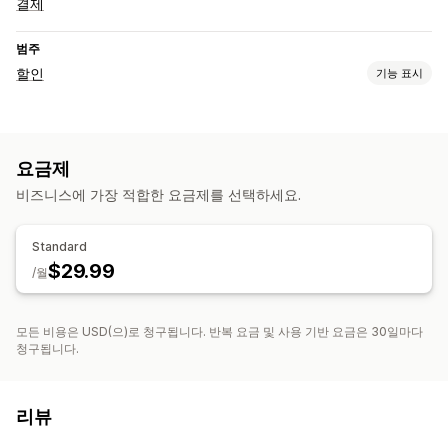
결제
범주
할인
기능 표시
할인 유형
할인 코드
계층별 가격
수량 할인
백분율 할인
대량 할인
요금제
결제 할인
사용자 지정 할인
비즈니스에 가장 적합한 요금제를 선택하세요.
할인 관리
대량 편집
사용자 지정 코드
트리거 및 규칙
Standard
$29.99
/월
모든 비용은 USD(으)로 청구됩니다. 반복 요금 및 사용 기반 요금은 30일마다
청구됩니다.
리뷰