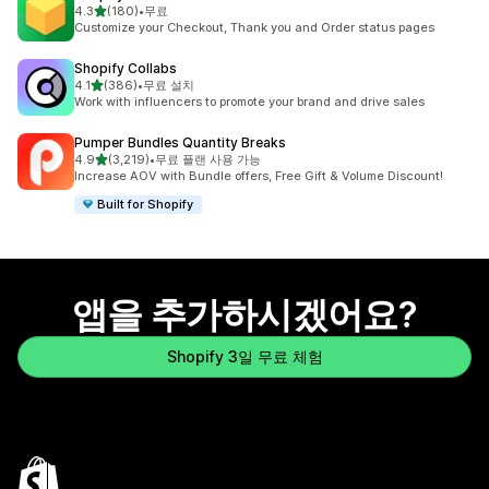
별 5개 중
4.3
(180)
•
무료
총 리뷰 180개
Customize your Checkout, Thank you and Order status pages
Shopify Collabs
별 5개 중
4.1
(386)
•
무료 설치
총 리뷰 386개
Work with influencers to promote your brand and drive sales
Pumper Bundles Quantity Breaks
별 5개 중
4.9
(3,219)
•
무료 플랜 사용 가능
총 리뷰 3219개
Increase AOV with Bundle offers, Free Gift & Volume Discount!
Built for Shopify
앱을 추가하시겠어요?
Shopify 3일 무료 체험