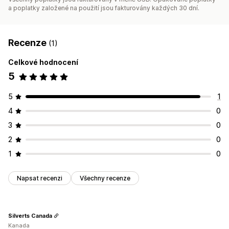
a poplatky založené na použití jsou fakturovány každých 30 dní.
Recenze
(1)
Celkové hodnocení
5
5
1
4
0
3
0
2
0
1
0
Napsat recenzi
Všechny recenze
Silverts Canada
Kanada