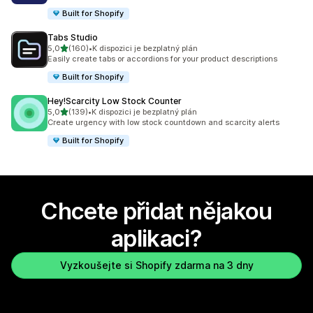
Built for Shopify
Tabs Studio
z 5 hvězd
5,0
(160)
•
K dispozici je bezplatný plán
Celkový počet recenzí: 160
Easily create tabs or accordions for your product descriptions
Built for Shopify
Hey!Scarcity Low Stock Counter
z 5 hvězd
5,0
(139)
•
K dispozici je bezplatný plán
Celkový počet recenzí: 139
Create urgency with low stock countdown and scarcity alerts
Built for Shopify
Chcete přidat nějakou
aplikaci?
Vyzkoušejte si Shopify zdarma na 3 dny