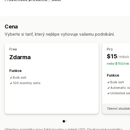
Cena
Vyberte si tarif, který nejlépe vyhovuje vašemu podnikání.
Free
Pro
$15
Zdarma
/ měsíc
nebo $150/rok 
Funkce
Funkce
Bulk sort
Bulk sort
100 monthly sorts
Automatic so
Unlimited so
7denní zkušeb
Všechny poplatky jsou fakturovány v měně USD. Opakované poplatky