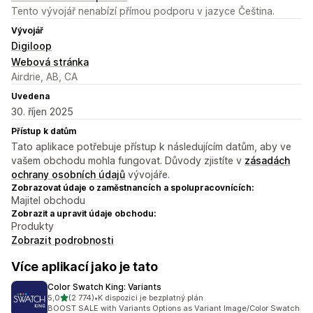
Tento vývojář nenabízí přímou podporu v jazyce Čeština.
Vývojář
Digiloop
Webová stránka
Airdrie, AB, CA
Uvedena
30. říjen 2025
Přístup k datům
Tato aplikace potřebuje přístup k následujícím datům, aby ve
vašem obchodu mohla fungovat. Důvody zjistíte v
zásadách
ochrany osobních údajů
vývojáře.
Zobrazovat údaje o zaměstnancích a spolupracovnících:
Majitel obchodu
Zobrazit a upravit údaje obchodu:
Produkty
Zobrazit podrobnosti
Více aplikací jako je tato
Color Swatch King: Variants
z 5 hvězd
5,0
(2 774)
•
K dispozici je bezplatný plán
Celkový počet recenzí: 2774
BOOST SALE with Variants Options as Variant Image/Color Swatch