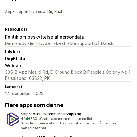
App-support leveres af DigiKhata.
Ressourcer
Politik om beskyttelse af persondata
Denne udvikler tilbyder ikke direkte support på Dansk.
Udvikler
DigiKhata
Website
535-B Aziz Masjid Rd, D Ground Block B People's Colony No 1,
Faisalabad, 03822, PK
Lanceret
14. december 2022
Flere apps som denne
Shiprocket: eCommerce Shipping
ud af 5 stjerner
4,1
(630)
•
Gratis abonnement tilgængeligt
630 anmeldelser i alt
Skab hurtigere vækst i din virksomhed med en pålidelig e-
handelspartner