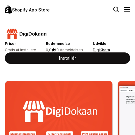
Shopify App Store
DigiDokaan
Priser
Bedømmelse
Udvikler
Gratis at installere
0,0
(0 Anmeldelser)
DigiKhata
Installér