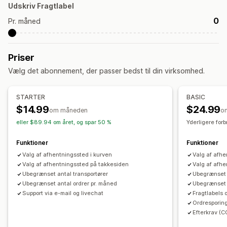
Administration af forsendelser
Udskriv Fragtlabel
Ordregrænser
Ordresynkronisering
Sporing i realtid
Ordreopdateringer
0
Pr. måned
Leveringsanalyse
Sporing i realtid
SMS-notifikationer
Leveringskort
Ordresporing
Priser
Sporingssider
Vælg det abonnement, der passer bedst til din virksomhed.
STARTER
BASIC
$14.99
$24.99
om måneden
o
eller $89.94 om året, og spar 50 %
Yderligere for
Funktioner
Funktioner
Valg af afhentningssted i kurven
Valg af afhe
Valg af afhentningssted på takkesiden
Valg af afh
Ubegrænset antal transportører
Ubegrænset 
Ubegrænset antal ordrer pr. måned
Ubegrænset 
Support via e-mail og livechat
Fragtlabels
Ordresporin
Efterkrav (