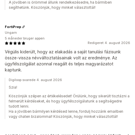
A jövőben is örömmel állunk rendelkezésedre, ha bármiben
segíthetünk. Köszönjük, hogy minket választottál!
FortiPrep
Ungarn
5 måneder bruger appen
Redigeret 4. august 2026
Végülis kiderült, hogy az elakadás a saját tanulási fázisunk
össze-vissza névváltoztatásainak volt az eredménye. Az
ügyfélszolgálat azonnal reagált és teljes magyarázatot
kaptunk.
Digiloop svarede 4. august 2026
Szia!
Köszönjük szépen az értékelésedet! Örülünk, hogy sikerült tisztázni a
felmerült kérdéseket, és hogy ügyfélszolgálatunk a segítségedre
tudott lenni.
Ha a jövőben bármilyen kérdésed lenne, fordulj hozzánk emailben
vagy chaten bizalommal! Köszönjük, hogy minket választottál!