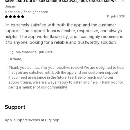
SAMBIRANO GOLD - KAKAÓBAB, KAKAÓVAJ, 100% CSOKOLÁDÉ WEBÁRUHÁZ
Ungarn
Mere end 2 år bruger appen
8. juli 2026
I'm extremely satisfied with both the app and the customer
support. The support team is flexible, responsive, and always
helpful. The app works flawlessly, and I can highly recommend
it to anyone looking for a reliable and trustworthy solution.
Digiloop svarede 9. juli 2026
Hi there,
Thank you so much for your positive review! We are delighted to hear
that you are satisfied with both the app and our customer support.
If you need assistance in the future, feel free to reach out to our
support team, we are always happy to listen and help. Thank you for
being a member of our community!
Support
App-support leveres af Digiloop .