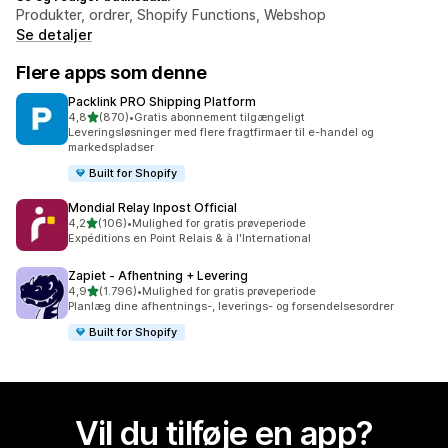
Produkter, ordrer, Shopify Functions, Webshop
Se detaljer
Flere apps som denne
Packlink PRO Shipping Platform
ud af 5 stjerner
4,8
(870)
•
Gratis abonnement tilgængeligt
870 anmeldelser i alt
Leveringsløsninger med flere fragtfirmaer til e-handel og
markedspladser
Built for Shopify
Mondial Relay Inpost Official
ud af 5 stjerner
4,2
(106)
•
Mulighed for gratis prøveperiode
106 anmeldelser i alt
Expéditions en Point Relais & à l'International
Zapiet ‑ Afhentning + Levering
ud af 5 stjerner
4,9
(1.796)
•
Mulighed for gratis prøveperiode
1796 anmeldelser i alt
Planlæg dine afhentnings-, leverings- og forsendelsesordrer
Built for Shopify
Vil du tilføje en app?