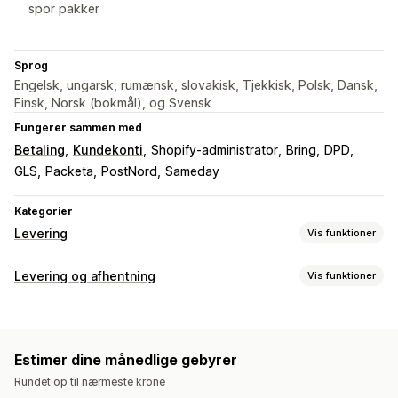
spor pakker
Sprog
Engelsk, ungarsk, rumænsk, slovakisk, Tjekkisk, Polsk, Dansk,
Finsk, Norsk (bokmål), og Svensk
Fungerer sammen med
Betaling
Kundekonti
Shopify-administrator
Bring
DPD
GLS
Packeta
PostNord
Sameday
Kategorier
Levering
Vis funktioner
Labels og emballage
Levering og afhentning
Vis funktioner
Labeloprettelse
Masseudskrivning
Pakkesedler
Leveringsmuligheder
Emballage
Pluklister
Leveringsforsikring
Leveringsregler
Dynamiske priser
Ordregrænser
Fragtlabels
Ordresynkronisering
Flere sprog
Valg af fragtfirma
Estimer dine månedlige gebyrer
Tilpassede beskeder
Leveringspriser
Rundet op til nærmeste krone
Afhentningsmuligheder