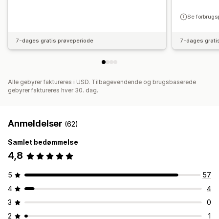
Se forbrugs
7-dages gratis prøveperiode
7-dages grati
Alle gebyrer faktureres i USD. Tilbagevendende og brugsbaserede
gebyrer faktureres hver 30. dag.
Anmeldelser
(62)
Samlet bedømmelse
4,8
5
57
4
4
3
0
2
1