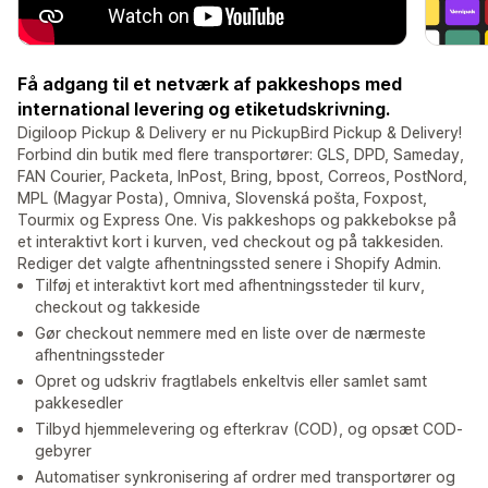
Få adgang til et netværk af pakkeshops med
international levering og etiketudskrivning.
Digiloop Pickup & Delivery er nu PickupBird Pickup & Delivery!
Forbind din butik med flere transportører: GLS, DPD, Sameday,
FAN Courier, Packeta, InPost, Bring, bpost, Correos, PostNord,
MPL (Magyar Posta), Omniva, Slovenská pošta, Foxpost,
Tourmix og Express One. Vis pakkeshops og pakkebokse på
et interaktivt kort i kurven, ved checkout og på takkesiden.
Rediger det valgte afhentningssted senere i Shopify Admin.
Tilføj et interaktivt kort med afhentningssteder til kurv,
checkout og takkeside
Gør checkout nemmere med en liste over de nærmeste
afhentningssteder
Opret og udskriv fragtlabels enkeltvis eller samlet samt
pakkesedler
Tilbyd hjemmelevering og efterkrav (COD), og opsæt COD-
gebyrer
Automatiser synkronisering af ordrer med transportører og