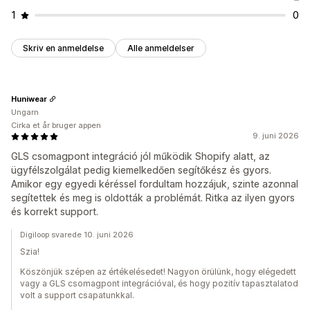
1
0
Skriv en anmeldelse
Alle anmeldelser
Huniwear
Ungarn
Cirka et år bruger appen
9. juni 2026
GLS csomagpont integráció jól működik Shopify alatt, az
ügyfélszolgálat pedig kiemelkedően segítőkész és gyors.
Amikor egy egyedi kéréssel fordultam hozzájuk, szinte azonnal
segítettek és meg is oldották a problémát. Ritka az ilyen gyors
és korrekt support.
Digiloop svarede 10. juni 2026
Szia!
Köszönjük szépen az értékelésedet! Nagyon örülünk, hogy elégedett
vagy a GLS csomagpont integrációval, és hogy pozitív tapasztalatod
volt a support csapatunkkal.