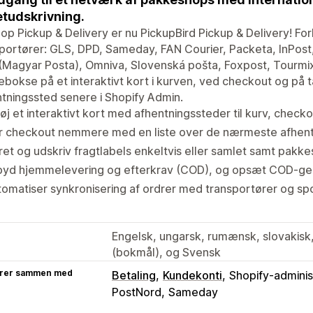
etudskrivning.
oop Pickup & Delivery er nu PickupBird Pickup & Delivery! For
portører: GLS, DPD, Sameday, FAN Courier, Packeta, InPost,
(Magyar Posta), Omniva, Slovenská pošta, Foxpost, Tourmi
bokse på et interaktivt kort i kurven, ved checkout og på 
tningssted senere i Shopify Admin.
føj et interaktivt kort med afhentningssteder til kurv, check
r checkout nemmere med en liste over de nærmeste afhent
et og udskriv fragtlabels enkeltvis eller samlet samt pakke
lbyd hjemmelevering og efterkrav (COD), og opsæt COD-ge
omatiser synkronisering af ordrer med transportører og sp
Engelsk, ungarsk, rumænsk, slovakisk,
(bokmål), og Svensk
rer sammen med
Betaling
Kundekonti
Shopify-adminis
PostNord
Sameday