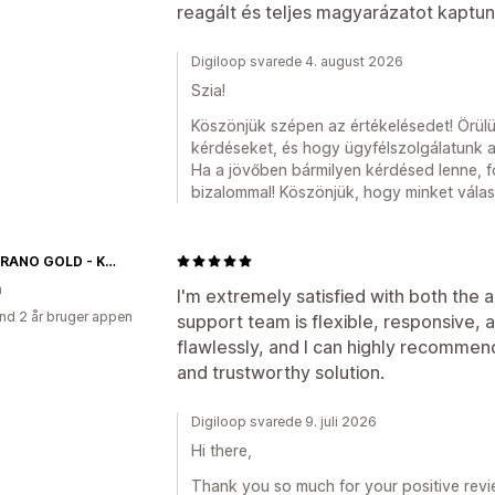
reagált és teljes magyarázatot kaptun
Digiloop svarede 4. august 2026
Szia!
Köszönjük szépen az értékelésedet! Örülünk
kérdéseket, és hogy ügyfélszolgálatunk a 
Ha a jövőben bármilyen kérdésed lenne, 
bizalommal! Köszönjük, hogy minket válasz
SAMBIRANO GOLD - KAKAÓBAB, KAKAÓVAJ, 100% CSOKOLÁDÉ WEBÁRUHÁZ
n
I'm extremely satisfied with both the
nd 2 år bruger appen
support team is flexible, responsive,
flawlessly, and I can highly recommend 
and trustworthy solution.
Digiloop svarede 9. juli 2026
Hi there,
Thank you so much for your positive revie