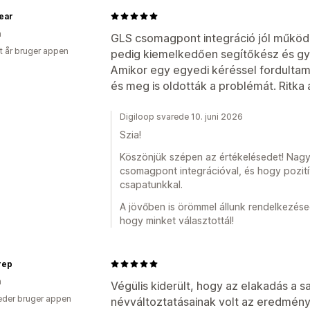
ear
n
GLS csomagpont integráció jól működik
et år bruger appen
pedig kiemelkedően segítőkész és gy
Amikor egy egyedi kéréssel fordultam
és meg is oldották a problémát. Ritka 
Digiloop svarede 10. juni 2026
Szia!
Köszönjük szépen az értékelésedet! Nagy
csomagpont integrációval, és hogy pozití
csapatunkkal.
A jövőben is örömmel állunk rendelkezése
hogy minket választottál!
rep
n
Végülis kiderült, hogy az elakadás a sa
der bruger appen
névváltoztatásainak volt az eredmény