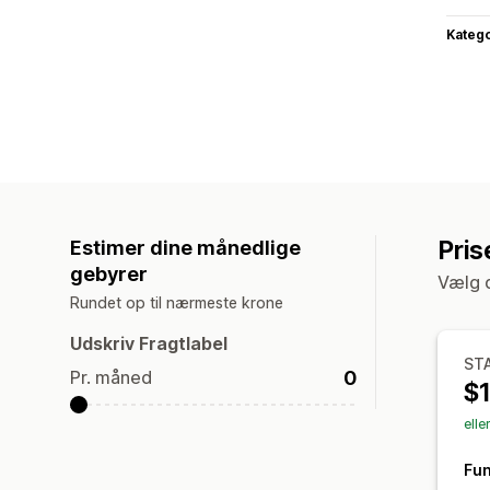
Katego
Pris
Estimer dine månedlige
gebyrer
Vælg d
Rundet op til nærmeste krone
Udskriv Fragtlabel
ST
0
Pr. måned
$
elle
Fun