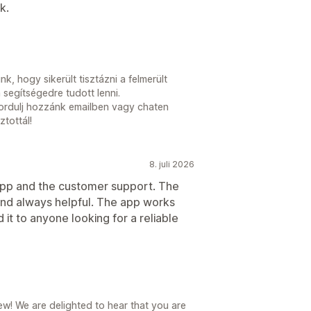
k.
, hogy sikerült tisztázni a felmerült
segítségedre tudott lenni.
fordulj hozzánk emailben vagy chaten
tottál!
8. juli 2026
 app and the customer support. The
 and always helpful. The app works
it to anyone looking for a reliable
w! We are delighted to hear that you are