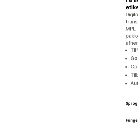
etik
Digil
trans
MPL 
pakke
afhen
Til
Gø
Opr
Ti
Aut
Sprog
Funge