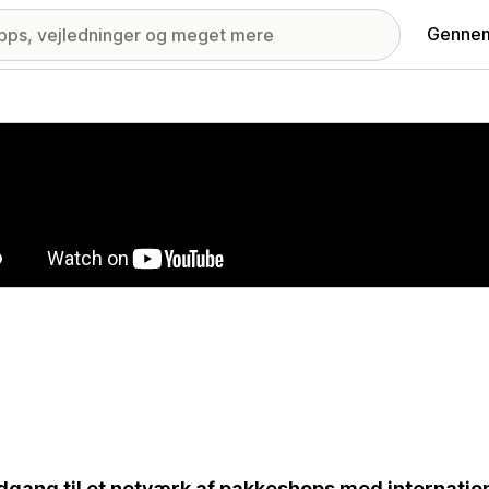
Gennem
ri med udvalgte billeder
dgang til et netværk af pakkeshops med internation