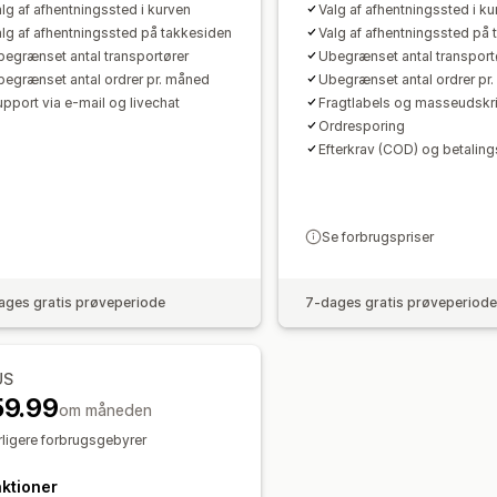
lg af afhentningssted i kurven
Valg af afhentningssted i ku
lg af afhentningssted på takkesiden
Valg af afhentningssted på 
begrænset antal transportører
Ubegrænset antal transport
begrænset antal ordrer pr. måned
Ubegrænset antal ordrer pr
pport via e-mail og livechat
Fragtlabels og masseudskr
Ordresporing
Efterkrav (COD) og betalin
Se forbrugspriser
ages gratis prøveperiode
7-dages gratis prøveperiode
US
59.99
om måneden
ligere forbrugsgebyrer
ktioner