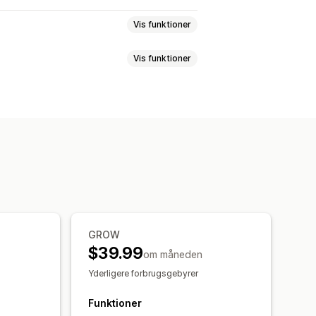
Vis funktioner
Vis funktioner
akkesedler
Emballage
Pluklister
Ordresynkronisering
Flere sprog
gtlabels
Tilpassede beskeder
Ordreopdateringer
dresporing
Sporingssider
GROW
$39.99
om måneden
Yderligere forbrugsgebyrer
Funktioner