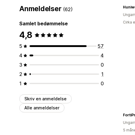
Anmeldelser
Huniw
(62)
Ungar
Cirka 
Samlet bedømmelse
4,8
5
57
4
4
3
0
2
1
1
0
Skriv en anmeldelse
Alle anmeldelser
FortiP
Ungar
5 måne