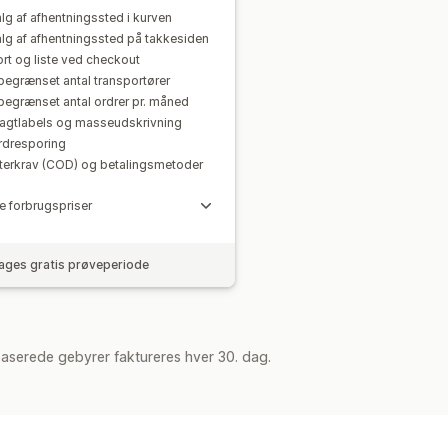
lg af afhentningssted i kurven
lg af afhentningssted på takkesiden
rt og liste ved checkout
begrænset antal transportører
begrænset antal ordrer pr. måned
ragtlabels og masseudskrivning
rdresporing
fterkrav (COD) og betalingsmetoder
e forbrugspriser
ages gratis prøveperiode
aserede gebyrer faktureres hver 30. dag.