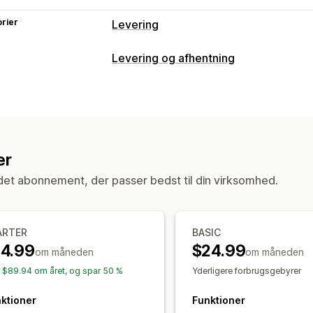
rier
Levering
Labels og emballage
Levering og afhentning
Labeloprettelse
Masseudskrivning
P
Leveringsmuligheder
Leveringsforsikring
Leveringsregler
Dynamiske priser
Ordregrænser
Fra
Valg af fragtfirma
Leveringspriser
Afhentningsmuligheder
Administration af forsendelser
er
Ordregrænser
Ordresynkronisering
Sporing i realtid
et abonnement, der passer bedst til din virksomhed.
Leveringsanalyse
Sporing i realtid
SMS-notifikationer
Leveringskort
Or
ARTER
BASIC
14.99
$24.99
om måneden
om måneden
r $89.94 om året, og spar 50 %
Yderligere forbrugsgebyrer
ktioner
Funktioner