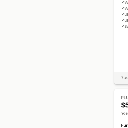
Va
Va
U
U
Su
7-d
PL
$
Yder
Fun