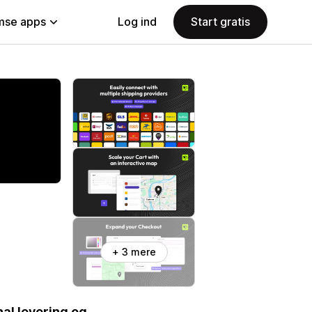
se apps
Log ind
Start gratis
+ 3 mere
al levering og