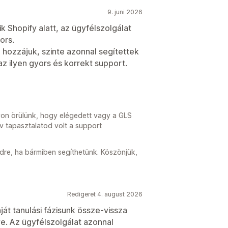
9. juni 2026
 Shopify alatt, az ügyfélszolgálat
ors.
 hozzájuk, szinte azonnal segítettek
az ilyen gyors és korrekt support.
on örülünk, hogy elégedett vagy a GLS
v tapasztalatod volt a support
dre, ha bármiben segíthetünk. Köszönjük,
Redigeret 4. august 2026
ját tanulási fázisunk össze-vissza
e. Az ügyfélszolgálat azonnal