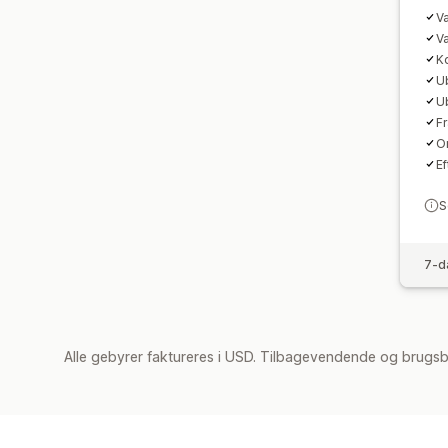
Va
Va
Ko
U
U
F
O
E
S
7-d
Alle gebyrer faktureres i USD. Tilbagevendende og brugsb