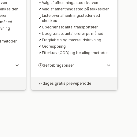
rven
Valg af afhentningssted i kurven
takkesiden
Valg af afhentningssted på takkesiden
ører
Liste over afhentningssteder ved
checkou
. måned
Ubegrænset antal transportører
ivning
Ubegrænset antal ordrer pr. måned
Fragtlabels og masseudskrivning
gsmetoder
Ordresporing
Efterkrav (COD) og betalingsmetoder
Se forbrugspriser
7-dages gratis prøveperiode