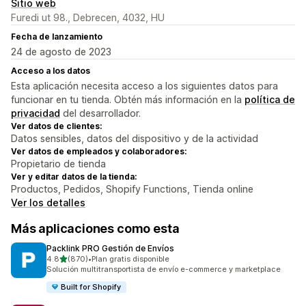
Sitio web
Furedi ut 98., Debrecen, 4032, HU
Fecha de lanzamiento
24 de agosto de 2023
Acceso a los datos
Esta aplicación necesita acceso a los siguientes datos para
funcionar en tu tienda. Obtén más información en la
política de
privacidad
del desarrollador.
Ver datos de clientes:
Datos sensibles, datos del dispositivo y de la actividad
Ver datos de empleados y colaboradores:
Propietario de tienda
Ver y editar datos de la tienda:
Productos, Pedidos, Shopify Functions, Tienda online
Ver los detalles
Más aplicaciones como esta
Packlink PRO Gestión de Envíos
de 5 estrellas
4.8
(870)
•
Plan gratis disponible
870 reseñas en total
Solución multitransportista de envío e-commerce y marketplace
Built for Shopify