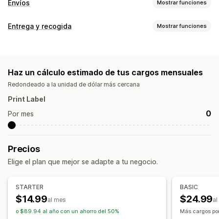
Envíos
Mostrar funciones
Etiquetas y embalaje
Entrega y recogida
Mostrar funciones
Creación de etiquetas
Impresión masiva
Nota de entrega
Opciones de entrega
Embalaje
Listas de recogida
Seguro de envío
Tarifas dinámicas
Límites de pedido
Etiquetas de envíos
Reglas de envío
Sincronización de pedidos
Haz un cálculo estimado de tus cargos mensuales
Mensajes personalizados
Múltiples idiomas
Selección de empresa de transportes
Redondeado a la unidad de dólar más cercana
Tarifas de envío
Opciones de recogida
Print Label
Límites de pedido
Gestión de envíos
0
Por mes
Sincronización de pedidos
Seguimiento en tiempo real
Seguimiento en tiempo real
Actualizaciones de pedidos
Notificaciones de SMS
Mapa de entregas
Informes y estadísticas de envíos
Precios
Seguimiento de pedidos
Páginas de seguimiento
Elige el plan que mejor se adapte a tu negocio.
STARTER
BASIC
$14.99
$24.99
al mes
al
o $89.94 al año con un ahorro del 50%
Más cargos po