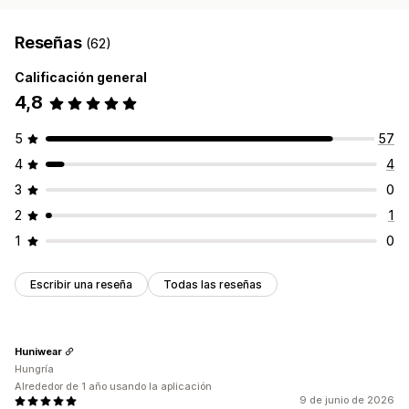
Reseñas
(62)
Calificación general
4,8
5
57
4
4
3
0
2
1
1
0
Escribir una reseña
Todas las reseñas
Huniwear
Hungría
Alrededor de 1 año usando la aplicación
9 de junio de 2026