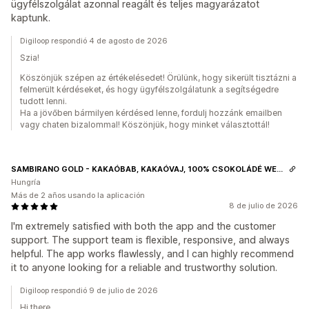
ügyfélszolgálat azonnal reagált és teljes magyarázatot
kaptunk.
Digiloop respondió 4 de agosto de 2026
Szia!
Köszönjük szépen az értékelésedet! Örülünk, hogy sikerült tisztázni a
felmerült kérdéseket, és hogy ügyfélszolgálatunk a segítségedre
tudott lenni.
Ha a jövőben bármilyen kérdésed lenne, fordulj hozzánk emailben
vagy chaten bizalommal! Köszönjük, hogy minket választottál!
SAMBIRANO GOLD - KAKAÓBAB, KAKAÓVAJ, 100% CSOKOLÁDÉ WEBÁRUHÁZ
Hungría
Más de 2 años usando la aplicación
8 de julio de 2026
I'm extremely satisfied with both the app and the customer
support. The support team is flexible, responsive, and always
helpful. The app works flawlessly, and I can highly recommend
it to anyone looking for a reliable and trustworthy solution.
Digiloop respondió 9 de julio de 2026
Hi there,