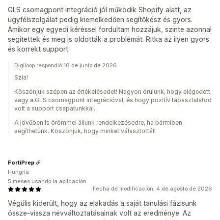
GLS csomagpont integráció jól működik Shopify alatt, az
ügyfélszolgálat pedig kiemelkedően segítőkész és gyors.
Amikor egy egyedi kéréssel fordultam hozzájuk, szinte azonnal
segítettek és meg is oldották a problémát. Ritka az ilyen gyors
és korrekt support.
Digiloop respondió 10 de junio de 2026
Szia!
Köszönjük szépen az értékelésedet! Nagyon örülünk, hogy elégedett
vagy a GLS csomagpont integrációval, és hogy pozitív tapasztalatod
volt a support csapatunkkal.
A jövőben is örömmel állunk rendelkezésedre, ha bármiben
segíthetünk. Köszönjük, hogy minket választottál!
FortiPrep
Hungría
5 meses usando la aplicación
Fecha de modificación: 4 de agosto de 2026
Végülis kiderült, hogy az elakadás a saját tanulási fázisunk
össze-vissza névváltoztatásainak volt az eredménye. Az