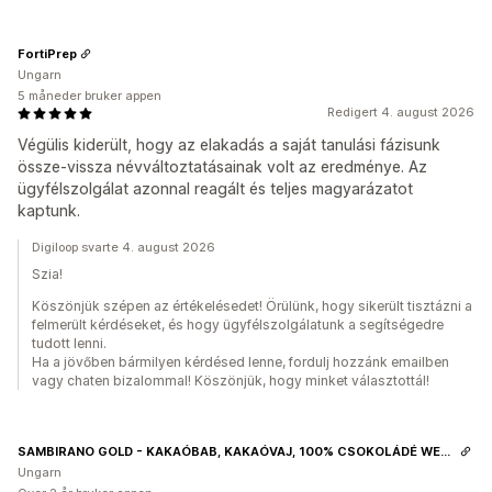
FortiPrep
Ungarn
5 måneder bruker appen
Redigert 4. august 2026
Végülis kiderült, hogy az elakadás a saját tanulási fázisunk
össze-vissza névváltoztatásainak volt az eredménye. Az
ügyfélszolgálat azonnal reagált és teljes magyarázatot
kaptunk.
Digiloop svarte 4. august 2026
Szia!
Köszönjük szépen az értékelésedet! Örülünk, hogy sikerült tisztázni a
felmerült kérdéseket, és hogy ügyfélszolgálatunk a segítségedre
tudott lenni.
Ha a jövőben bármilyen kérdésed lenne, fordulj hozzánk emailben
vagy chaten bizalommal! Köszönjük, hogy minket választottál!
SAMBIRANO GOLD - KAKAÓBAB, KAKAÓVAJ, 100% CSOKOLÁDÉ WEBÁRUHÁZ
Ungarn