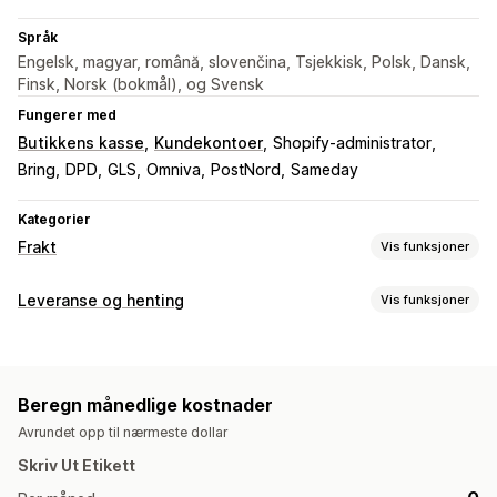
Språk
Engelsk, magyar, română, slovenčina, Tsjekkisk, Polsk, Dansk,
Finsk, Norsk (bokmål), og Svensk
Fungerer med
Butikkens kasse
Kundekontoer
Shopify-administrator
Bring
DPD
GLS
Omniva
PostNord
Sameday
Kategorier
Frakt
Vis funksjoner
Etiketter og emballasje
Leveranse og henting
Vis funksjoner
Etikettopprettelse
Massetrykk
Følgesedler
Emballasje
Leveringsalternativer
Plukklister
Leveringsforsikring
Fraktregler
Dynamiske priser
Bestillingsgrenser
Fraktetiketter
Bestillingssynkronisering
Flere språk
Transportørvalg
Beregn månedlige kostnader
Egendefinerte meldinger
Fraktpriser
Avrundet opp til nærmeste dollar
Hentealternativer
Administre frakt
Skriv Ut Etikett
Bestillingsgrenser
Bestillingssynkronisering
Sanntidssporing