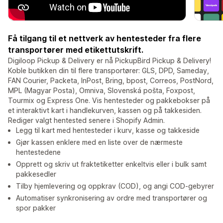
Få tilgang til et nettverk av hentesteder fra flere
transportører med etikettutskrift.
Digiloop Pickup & Delivery er nå PickupBird Pickup & Delivery!
Koble butikken din til flere transportører: GLS, DPD, Sameday,
FAN Courier, Packeta, InPost, Bring, bpost, Correos, PostNord,
MPL (Magyar Posta), Omniva, Slovenská pošta, Foxpost,
Tourmix og Express One. Vis hentesteder og pakkebokser på
et interaktivt kart i handlekurven, kassen og på takkesiden.
Rediger valgt hentested senere i Shopify Admin.
Legg til kart med hentesteder i kurv, kasse og takkeside
Gjør kassen enklere med en liste over de nærmeste
hentestedene
Opprett og skriv ut fraktetiketter enkeltvis eller i bulk samt
pakkesedler
Tilby hjemlevering og oppkrav (COD), og angi COD-gebyrer
Automatiser synkronisering av ordre med transportører og
spor pakker