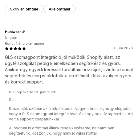
Skriv en omtale
Alle omtaler
Huniwear
Ungarn
Rundt 1 år bruker appen
9. juni 2026
GLS csomagpont integráció jól működik Shopify alatt, az
ügyfélszolgálat pedig kiemelkedően segítőkész és gyors.
Amikor egy egyedi kéréssel fordultam hozzájuk, szinte azonnal
segítettek és meg is oldották a problémát. Ritka az ilyen gyors
és korrekt support.
Digiloop svarte 10. juni 2026
Szia!
Köszönjük szépen az értékelésedet! Nagyon örülünk, hogy elégedett
vagy a GLS csomagpont integrációval, és hogy pozitív tapasztalatod
volt a support csapatunkkal.
A jövőben is örömmel állunk rendelkezésedre, ha bármiben
segíthetünk. Köszönjük, hogy minket választottál!