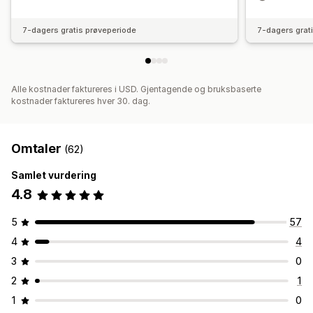
7-dagers gratis prøveperiode
7-dagers grat
Alle kostnader faktureres i USD. Gjentagende og bruksbaserte
kostnader faktureres hver 30. dag.
Omtaler
(62)
Samlet vurdering
4.8
5
57
4
4
3
0
2
1
1
0