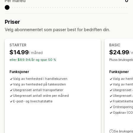
0
Per måned
Bestillingsoppdateringer
Fraktanalyse
Sanntidssporing
SMS-varsler
Leveringskart
Sporing av bestilling
Priser
Sporingssider
Velg abonnementet som passer best for bedriften din.
STARTER
BASIC
$14.99
$24.99
/ måned
/
eller $89.94/år og spar 50 %
Pluss bruksgeb
Funksjoner
Funksjoner
Valg av hentested i handlekurven
Valg av hen
Valg av hentested på takkesiden
Valg av hen
Ubegrenset antall transportører
Ubegrenset a
Ubegrenset antall ordre per måned
Ubegrenset 
E-post- og livechatstøtte
Fraktetikett
Ordresporin
Oppkrav (CO
Se brukspri