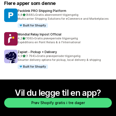
Flere apper som denne
Packlink PRO Shipping Platform
av 5 stjerner
4,8
(868)
•
Gratis abonnement tilgjengelig
Totalt 868 omtaler
Multicarrier Shipping Solutions for eCommerce and Marketplaces
Built for Shopify
Mondial Relay Inpost Official
av 5 stjerner
4,2
(106)
•
Gratis prøveperiode tilgjengelig
Totalt 106 omtaler
Expéditions en Point Relais & à l'International
Zapiet ‑ Pickup + Delivery
av 5 stjerner
4,9
(1 794)
•
Gratis prøveperiode tilgjengelig
Totalt 1794 omtaler
Smarter delivery options for pickup, local delivery & shipping
Built for Shopify
Vil du legge til en app?
Prøv Shopify gratis i tre dager