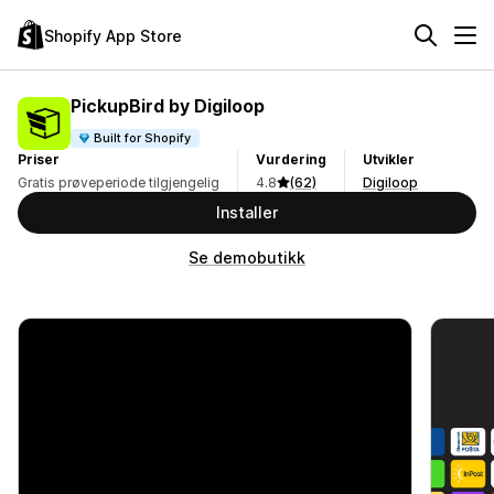
Shopify App Store
PickupBird by Digiloop
Built for Shopify
Priser
Vurdering
Utvikler
Gratis prøveperiode tilgjengelig
4.8
(62)
Digiloop
Installer
Se demobutikk