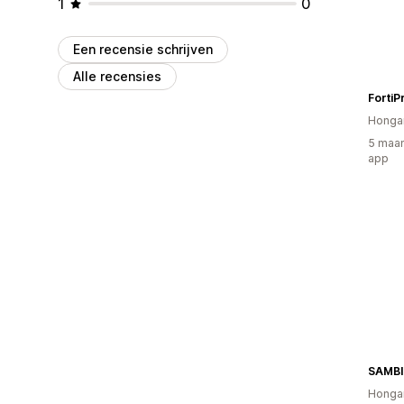
1
0
Een recensie schrijven
Alle recensies
FortiP
Hongar
5 maan
app
Hongar