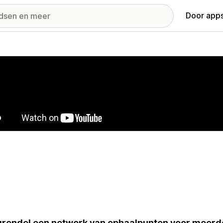
Door apps
ij met uitgelichte afbeeldingen
rendel een netwerk van ophaalpunten voor meerd