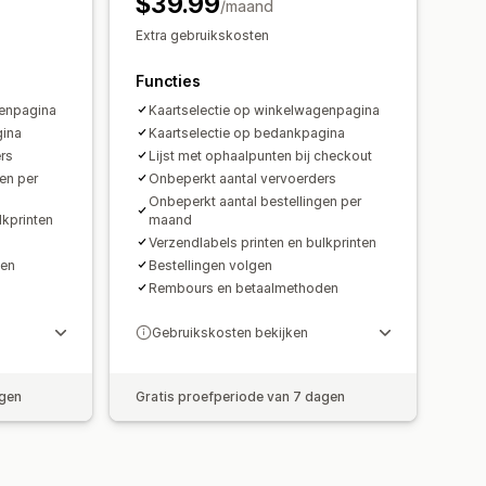
$39.99
/maand
Extra gebruikskosten
Functies
genpagina
Kaartselectie op winkelwagenpagina
gina
Kaartselectie op bedankpagina
rs
Lijst met ophaalpunten bij checkout
en per
Onbeperkt aantal vervoerders
Onbeperkt aantal bestellingen per
lkprinten
maand
Verzendlabels printen en bulkprinten
den
Bestellingen volgen
Rembours en betaalmethoden
Gebruikskosten bekijken
agen
Gratis proefperiode van 7 dagen