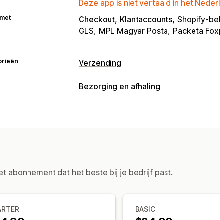
Deze app is niet vertaald in het Neder
 met
Checkout
Klantaccounts
Shopify-be
GLS
MPL Magyar Posta
Packeta Fox
orieën
Verzending
Labels en verpakking
Bezorging en afhaling
Labelcreatie
In bulk afdrukken
Pakb
Bezorgopties
Verzendverzekering
Verzendregels
Dynamische tarieven
Limieten voor b
Meerdere talen
Vervoerdersselectie
Aangepaste berichten
Zendingen beheren
s
Afhaalopties
Synchronisatie van bestellingen
Trac
Limieten voor bestellingen
et abonnement dat het beste bij je bedrijf past.
Updates van bestellingen
Analytics 
Tracking in realtime
Sms-meldingen
Bezorgkaart
Bestel
ARTER
BASIC