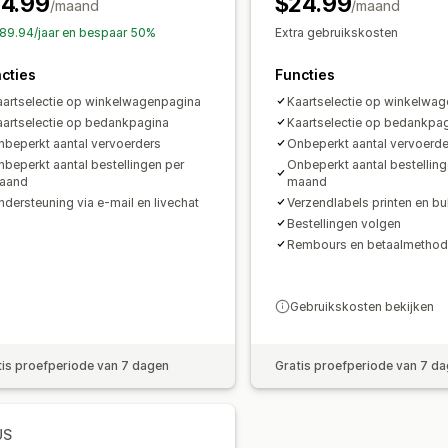
14.99
$24.99
/maand
/maand
$89.94/jaar en bespaar 50%
Extra gebruikskosten
cties
Functies
aartselectie op winkelwagenpagina
Kaartselectie op winkelwa
aartselectie op bedankpagina
Kaartselectie op bedankpa
nbeperkt aantal vervoerders
Onbeperkt aantal vervoerde
beperkt aantal bestellingen per
Onbeperkt aantal bestelling
aand
maand
dersteuning via e-mail en livechat
Verzendlabels printen en bu
Bestellingen volgen
Rembours en betaalmetho
Gebruikskosten bekijken
tis proefperiode van 7 dagen
Gratis proefperiode van 7 d
US