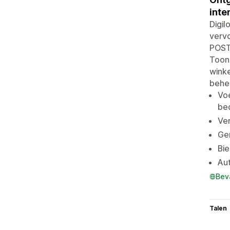
inte
Digil
verv
POST
Toon 
winke
behee
Vo
be
Ver
Gen
Bie
Aut
Bev
Talen