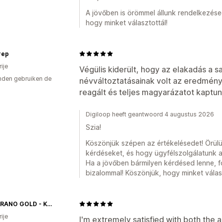
A jövőben is örömmel állunk rendelkezése
hogy minket választottál!
rep
ije
Végülis kiderült, hogy az elakadás a sa
den gebruiken de
névváltoztatásainak volt az eredmény
reagált és teljes magyarázatot kaptun
Digiloop heeft geantwoord 4 augustus 2026
Szia!
Köszönjük szépen az értékelésedet! Örülünk
kérdéseket, és hogy ügyfélszolgálatunk a 
Ha a jövőben bármilyen kérdésed lenne, 
bizalommal! Köszönjük, hogy minket válasz
SAMBIRANO GOLD - KAKAÓBAB, KAKAÓVAJ, 100% CSOKOLÁDÉ WEBÁRUHÁZ
ije
I'm extremely satisfied with both the