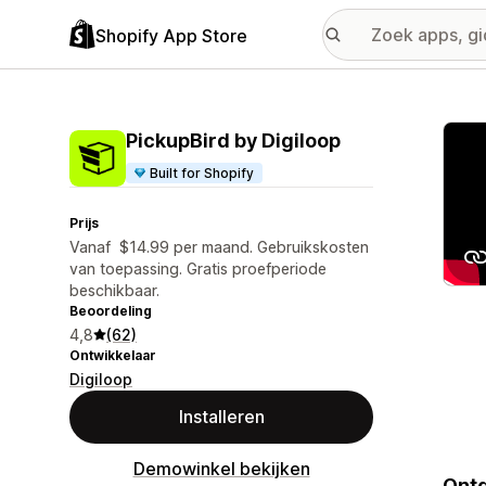
Shopify App Store
Galer
PickupBird by Digiloop
Built for Shopify
Prijs
Vanaf $14.99 per maand. Gebruikskosten
van toepassing. Gratis proefperiode
beschikbaar.
Beoordeling
4,8
(62)
Ontwikkelaar
Digiloop
Installeren
Demowinkel bekijken
Ontg