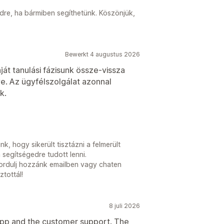
dre, ha bármiben segíthetünk. Köszönjük,
Bewerkt 4 augustus 2026
ját tanulási fázisunk össze-vissza
e. Az ügyfélszolgálat azonnal
k.
, hogy sikerült tisztázni a felmerült
segítségedre tudott lenni.
fordulj hozzánk emailben vagy chaten
tottál!
8 juli 2026
 app and the customer support. The