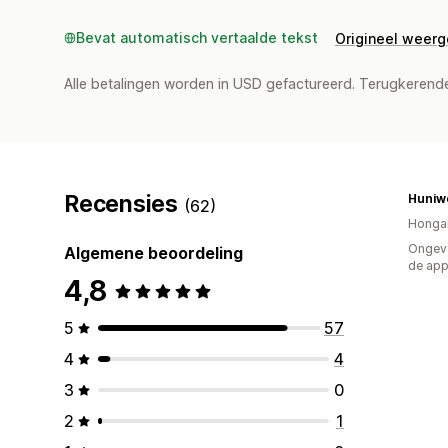
Bevat automatisch vertaalde tekst
Origineel weer
Alle betalingen worden in USD gefactureerd. Terugkeren
Recensies
Huniw
(62)
Hongar
Ongeve
Algemene beoordeling
de ap
4,8
5
57
4
4
3
0
2
1