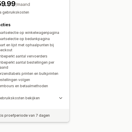
59.99
/maand
ra gebruikskosten
cties
aartselectie op winkelwagenpagina
aartselectie op bedankpagina
art en lijst met ophaalpunten bij
heckout
nbeperkt aantal vervoerders
beperkt aantal bestellingen per
aand
rzendlabels printen en bulkprinten
stellingen volgen
embours en betaalmethoden
ebruikskosten bekijken
tis proefperiode van 7 dagen