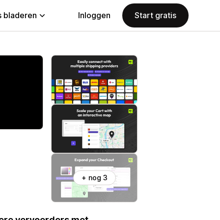
 bladeren
Inloggen
Start gratis
+ nog 3
ere vervoerders met