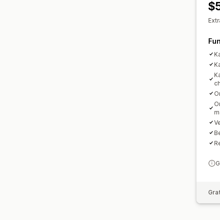
$
Ext
Fun
K
K
Ka
c
O
On
m
Ve
Be
R
G
Gra