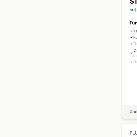
$
of 
Fun
K
K
O
On
m
On
Gra
PL