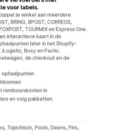
e voor labels.
 Koppel je winkel aan meerdere
OST, BRING, BPOST, CORREOS,
FOXPOST, TOURMIX en Express One.
 interactieve kaart in de
aalpunten later in het Shopify-
Logistic, Boxy en Pactic.
nkelwagen, de checkout en de
de ophaalpunten
pakbonnen
el rembourskosten in
ders en volg pakketten
, Tsjechisch, Pools, Deens, Fins,