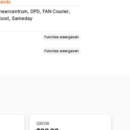
lands
heercentrum
DPD
FAN Courier
post
Sameday
Functies weergeven
Functies weergeven
onnen
Verpakking
Picklijsten
Synchronisatie van bestellingen
estellingen
Verzendlabels
Verzendtarieven
king in realtime
voor verzendingen
lingen volgen
Trackingpagina's
GROW