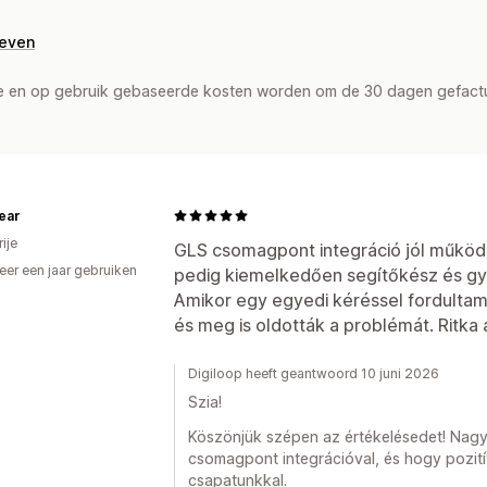
geven
de en op gebruik gebaseerde kosten worden om de 30 dagen gefact
ear
ije
GLS csomagpont integráció jól működik
er een jaar gebruiken
pedig kiemelkedően segítőkész és gy
p
Amikor egy egyedi kéréssel fordultam
és meg is oldották a problémát. Ritka 
Digiloop heeft geantwoord 10 juni 2026
Szia!
Köszönjük szépen az értékelésedet! Nagy
csomagpont integrációval, és hogy pozití
csapatunkkal.