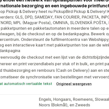
rnationale bezorging en een ingebouwde printfuncti
oop Pickup & Delivery heet nu PickupBird Pickup & Delivery!
oerders: GLS, DPD, SAMEDAY, FAN COURIER, PACKETA, INP
NORD, MPL (Magyar Posta), OMNIVA, SLOVENSKÁ POŠTA, 
pakketpunten en pakketautomaten in meerdere talen op een
lwagen, bij de checkout en op de bedankpagina. Bewerk oph
rcentrum. Ondersteunt de fulfilmentcentra van Webshippy, i
eg een interactieve kaart met pakketpunten toe aan de wi
dankpagina
eenvoudig de checkout met een lijst van de dichtstbijzijn
ereer en print verzendlabels per stuk of in bulk, en print 
d thuisbezorging en rembours (Cash on Delivery) aan en st
omatiseer de synchronisatie van bestellingen met vervoer
at automatisch vertaalde tekst
Origineel weergeven
Engels, Hongaars, Roemeens, Slowaaks
Noors (Bokmål), en Zweeds