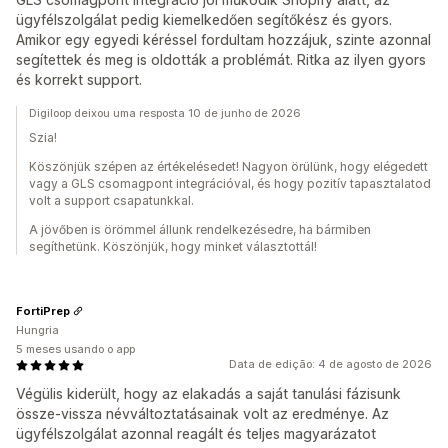
ügyfélszolgálat pedig kiemelkedően segítőkész és gyors.
Amikor egy egyedi kéréssel fordultam hozzájuk, szinte azonnal
segítettek és meg is oldották a problémát. Ritka az ilyen gyors
és korrekt support.
Digiloop deixou uma resposta 10 de junho de 2026
Szia!
Köszönjük szépen az értékelésedet! Nagyon örülünk, hogy elégedett
vagy a GLS csomagpont integrációval, és hogy pozitív tapasztalatod
volt a support csapatunkkal.
A jövőben is örömmel állunk rendelkezésedre, ha bármiben
segíthetünk. Köszönjük, hogy minket választottál!
FortiPrep
Hungria
5 meses usando o app
Data de edição: 4 de agosto de 2026
Végülis kiderült, hogy az elakadás a saját tanulási fázisunk
össze-vissza névváltoztatásainak volt az eredménye. Az
ügyfélszolgálat azonnal reagált és teljes magyarázatot