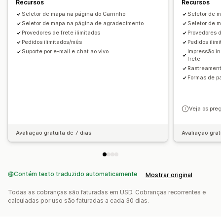
Recursos
Recursos
Seletor de mapa na página do Carrinho
Seletor de 
Seletor de mapa na página de agradecimento
Seletor de 
Provedores de frete ilimitados
Provedores d
Pedidos ilimitados/mês
Pedidos ilim
Suporte por e-mail e chat ao vivo
Impressão i
frete
Rastreament
Formas de 
Veja os pre
Avaliação gratuita de 7 dias
Avaliação grat
Contém texto traduzido automaticamente
Mostrar original
Todas as cobranças são faturadas em USD. Cobranças recorrentes e
calculadas por uso são faturadas a cada 30 dias.