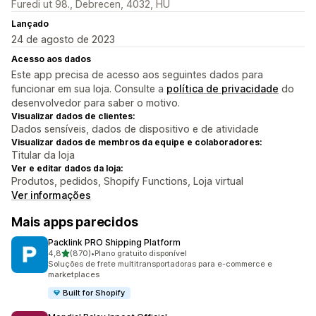
Furedi ut 98., Debrecen, 4032, HU
Lançado
24 de agosto de 2023
Acesso aos dados
Este app precisa de acesso aos seguintes dados para
funcionar em sua loja. Consulte a
política de privacidade
do
desenvolvedor para saber o motivo.
Visualizar dados de clientes:
Dados sensíveis, dados de dispositivo e de atividade
Visualizar dados de membros da equipe e colaboradores:
Titular da loja
Ver e editar dados da loja:
Produtos, pedidos, Shopify Functions, Loja virtual
Ver informações
Mais apps parecidos
Packlink PRO Shipping Platform
de 5 estrelas
4,8
(870)
•
Plano gratuito disponível
870 avaliações ao todo
Soluções de frete multitransportadoras para e-commerce e
marketplaces
Built for Shopify