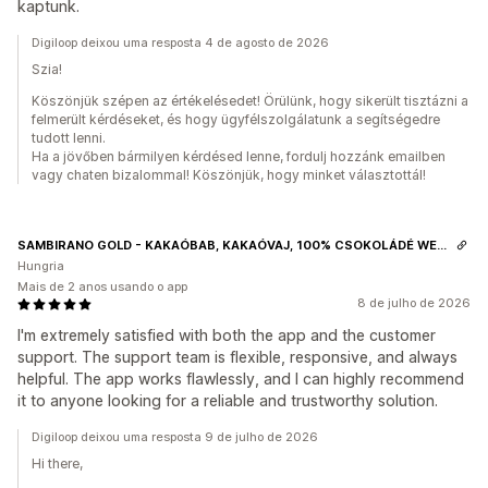
kaptunk.
Digiloop deixou uma resposta 4 de agosto de 2026
Szia!
Köszönjük szépen az értékelésedet! Örülünk, hogy sikerült tisztázni a
felmerült kérdéseket, és hogy ügyfélszolgálatunk a segítségedre
tudott lenni.
Ha a jövőben bármilyen kérdésed lenne, fordulj hozzánk emailben
vagy chaten bizalommal! Köszönjük, hogy minket választottál!
SAMBIRANO GOLD - KAKAÓBAB, KAKAÓVAJ, 100% CSOKOLÁDÉ WEBÁRUHÁZ
Hungria
Mais de 2 anos usando o app
8 de julho de 2026
I'm extremely satisfied with both the app and the customer
support. The support team is flexible, responsive, and always
helpful. The app works flawlessly, and I can highly recommend
it to anyone looking for a reliable and trustworthy solution.
Digiloop deixou uma resposta 9 de julho de 2026
Hi there,