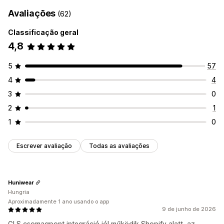
Avaliações
(62)
Classificação geral
4,8
5
57
4
4
3
0
2
1
1
0
Escrever avaliação
Todas as avaliações
Huniwear
Hungria
Aproximadamente 1 ano usando o app
9 de junho de 2026
GLS csomagpont integráció jól működik Shopify alatt, az