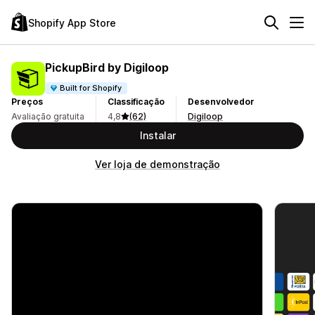
Shopify App Store
PickupBird by Digiloop
Built for Shopify
Preços
Classificação
Desenvolvedor
Avaliação gratuita
4,8
(62)
Digiloop
Instalar
Ver loja de demonstração