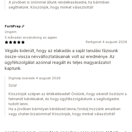
A jövőben is örömmel állunk rendelkezésedre, ha bármiben
segíthetünk. Köszönjük, hogy minket választottál!
FortiPrep
Ungern
5 månader användning av appen
Redigerat 4 augusti 2026
Végülis kiderült, hogy az elakadás a saját tanulási fázisunk
össze-vissza névváltoztatásainak volt az eredménye. Az
ügyfélszolgálat azonnal reagált és teljes magyarázatot
kaptunk.
Digiloop svarade 4 augusti 2026
Szia!
Köszönjük szépen az értékelésedet! Örülünk, hogy sikerült tisztázni a
felmerült kérdéseket, és hogy ügyfélszolgálatunk a segítségedre
tudott lenni.
Ha a jövőben bármilyen kérdésed lenne, fordulj hozzánk emailben
vagy chaten bizalommal! Köszönjük, hogy minket választottál!