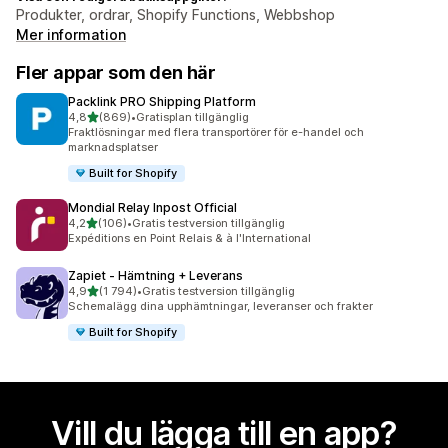
Produkter, ordrar, Shopify Functions, Webbshop
Mer information
Fler appar som den här
Packlink PRO Shipping Platform
av 5 stjärnor
4,8
(869)
•
Gratisplan tillgänglig
869 recensioner totalt
Fraktlösningar med flera transportörer för e-handel och
marknadsplatser
Built for Shopify
Mondial Relay Inpost Official
av 5 stjärnor
4,2
(106)
•
Gratis testversion tillgänglig
106 recensioner totalt
Expéditions en Point Relais & à l'International
Zapiet ‑ Hämtning + Leverans
av 5 stjärnor
4,9
(1 794)
•
Gratis testversion tillgänglig
1794 recensioner totalt
Schemalägg dina upphämtningar, leveranser och frakter
Built for Shopify
Vill du lägga till en app?