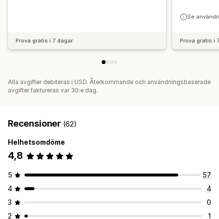
Se användn
Prova gratis i 7 dagar
Prova gratis i
Alla avgifter debiteras i USD. Återkommande och användningsbaserade
avgifter faktureras var 30:e dag.
Recensioner
(62)
Helhetsomdöme
4,8
5
57
4
4
3
0
2
1