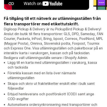
Få tillgång till ett nätverk av utlämningsställen från
flera transportörer med etikettutskrift.
Digiloop Pickup & Delivery är nu PickupBird Pickup & Delivery!
Anslut din butik till flera transportörer: GLS, DPD, Sameday, FAN
Courier, Packeta, InPost, Bring, bpost, Correos, PostNord, MPL
(Magyar Posta), Omniva, Slovenská pošta, Foxpost, Tourmix
och Express One. Visa utlämningsställen och paketboxar på en
interaktiv karta i varukorgen, kassan och på tacksidan.
Redigera valt utlämningsställe senare i Shopify Admin.
Lägg till en karta med utlämningsställen i varukorg, kassa
och tacksida
Förenkla kassan med en lista över närmaste
utlämningsställen
Skapa och skriv ut fraktetiketter enskilt eller i bulk samt
följesedlar
Erbjud hemleverans och postförskott (COD) samt ange
COD-avgifter
Automatisera ordersynkronisering med transportörer och