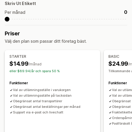
Leveranshantering
Skriv Ut Etikett
Ordergränser
Ordersynkronisering
Spårning i realtid
Orderuppdateringar
0
Per månad
Leveransanalys
Spårning i realtid
SMS-aviseringar
Leveranskarta
Orderspårning
Spåra sidor
Priser
Välj den plan som passar ditt företag bäst.
STARTER
BASIC
$14.99
$24.99
/månad
/
eller $89.94/år och spara 50 %
Tillkommande 
Funktioner
Funktioner
Val av utlämningsställe i varukorgen
Val av utläm
Val av utlämningsställe på tacksidan
Val av utläm
Obegränsat antal transportörer
Obegränsat a
Obegränsat antal beställningar per månad
Obegränsat 
Support via e-post och livechatt
Fraktetikett
Orderspårni
Postförskott