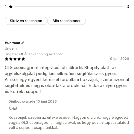
1
0
Skriv en recension
Alla recensioner
Huniwear
Ungern
Ungefär ett år användning av appen
9 juni 2026
GLS csomagpont integráció jól működik Shopify alatt, az
ügyfélszolgálat pedig kiemelkedően segítőkész és gyors.
Amikor egy egyedi kéréssel fordultam hozzájuk, szinte azonnal
segítettek és meg is oldották a problémát. Ritka az ilyen gyors
és korrekt support.
Digiloop svarade 10 juni 2026
Szia!
Köszönjük szépen az értékelésedet! Nagyon örülünk, hogy elégedett
vagy a GLS csomagpont integrációval, és hogy pozitív tapasztalatod
volt a support csapatunkkal.