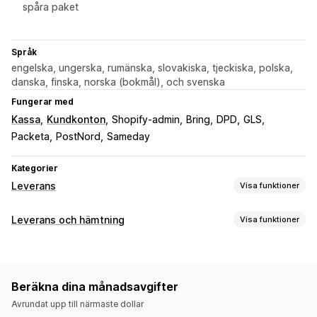
spåra paket
Språk
engelska, ungerska, rumänska, slovakiska, tjeckiska, polska,
danska, finska, norska (bokmål), och svenska
Fungerar med
Kassa
Kundkonton
Shopify-admin
Bring
DPD
GLS
Packeta
PostNord
Sameday
Kategorier
Leverans
Visa funktioner
Etiketter och förpackningsmaterial
Leverans och hämtning
Visa funktioner
Etikettskapande
Tryckning i bulk
Följesedlar
Paketering
Leveransalternativ
Plocklista
Fraktförsäkring
Fraktregler
Dynamiska priser
Ordergränser
Fraktsedlar
Ordersynkronisering
Flera språk
Val av budfirma
Beräkna dina månadsavgifter
Anpassade meddelanden
Fraktkostnader
Avrundat upp till närmaste dollar
Hämtningsalternativ