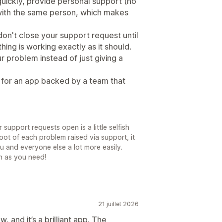
quickly, provide personal support (no
with the same person, which makes
on't close your support request until
ing is working exactly as it should.
 problem instead of just giving a
 for an app backed by a team that
ur support requests open is a little selfish
root of each problem raised via support, it
u and everyone else a lot more easily.
h as you need!
21 juillet 2026
w, and it’s a brilliant app. The