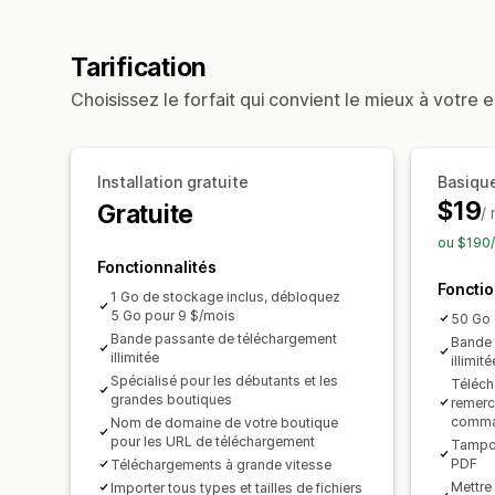
Tarification
Choisissez le forfait qui convient le mieux à votre e
Installation gratuite
Basiqu
$19
Gratuite
/
ou $190/
Fonctionnalités
Fonctio
1 Go de stockage inclus, débloquez
5 Go pour 9 $/mois
50 Go 
Bande passante de téléchargement
Bande 
illimitée
illimité
Spécialisé pour les débutants et les
Téléch
grandes boutiques
remerc
comm
Nom de domaine de votre boutique
pour les URL de téléchargement
Tampon
PDF
Téléchargements à grande vitesse
Mettre 
Importer tous types et tailles de fichiers