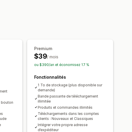
upée
sées
Page de remerciement
g
Téléchargements illimités
ement externe
Liens personnalisés
Premium
$39
/ mois
Filigranes
Hébergement de fichier
ou $390/an et économisez 17 %
Fonctionnalités
1 To de stockage (plus disponible sur
demande)
ment
Bande passante de téléchargement
illimitée
e bouton
Produits et commandes illimités
es
Téléchargements dans les comptes
aude
clients : Nouveaux et Classiques
e
Intégrer votre propre adresse
d’expéditeur