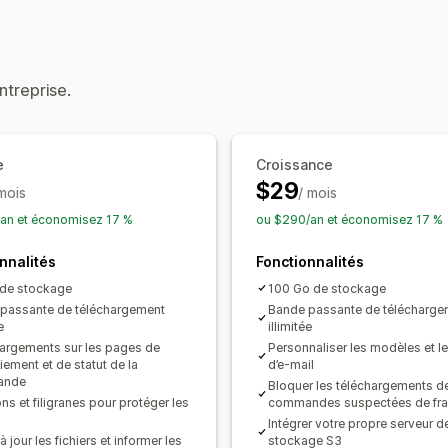
Gestion des téléchargements
Livraison par e-mail
Importation gro
Pages de téléchargement personnali
ntreprise.
Limites de téléchargement
Streamin
Analyses de données
SMTP
Héberg
Stockage Amazon S3
e
Croissance
Sécurité du fichier
$29
 mois
/ mois
Chiffrement de fichier
Restrictions IP
an et économisez 17 %
ou $290/an et économisez 17 %
nnalités
Fonctionnalités
de stockage
100 Go de stockage
passante de téléchargement
Bande passante de télécharge
e
illimitée
argements sur les pages de
Personnaliser les modèles et l
iement et de statut de la
d’e-mail
ande
Bloquer les téléchargements d
s et filigranes pour protéger les
commandes suspectées de fr
Intégrer votre propre serveur d
à jour les fichiers et informer les
stockage S3