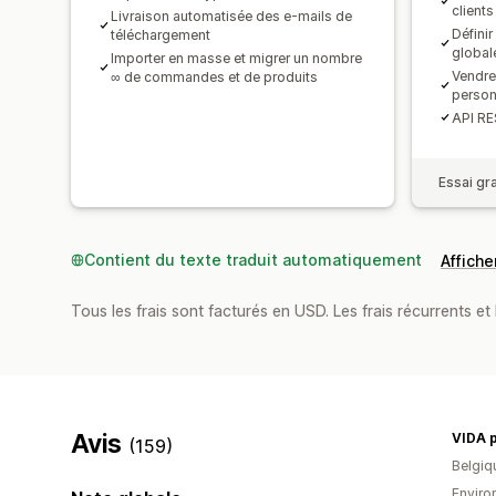
clients
Livraison automatisée des e-mails de
Défini
téléchargement
global
Importer en masse et migrer un nombre
Vendre
∞ de commandes et de produits
person
API R
Essai gra
Contient du texte traduit automatiquement
Afficher
Tous les frais sont facturés en USD. Les frais récurrents et 
Avis
VIDA p
(159)
Belgiq
Environ