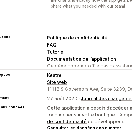
merchants is exactly how the app gets bet
share what you needed with our team!
urces
Politique de confidentialité
FAQ
Tutoriel
Documentation de l’application
Ce développeur n’offre pas d’assistanc
oppeur
Kestrel
Site web
1111B S Governors Ave, Suite 3239, D
ment
27 août 2020 ·
Journal des changeme
 aux données
Cette application a besoin d’accéder
fonctionner sur votre boutique. Compr
de confidentialité
du développeur.
Consulter les données des clients: