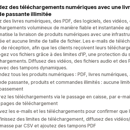
ez des téléchargements numériques avec une livrai
e passante illimitée
z des livres numériques, des PDF, des logiciels, des vidéos, 
hargements volumineux de manière fiable et instantanée apr
atise la livraison de produits numériques avec une infrastr
itée et aucune limite de taille de fichier. Les e-mails de tél
 de réception, afin que les clients reçoivent leurs téléch
gez vos fichiers grâce à des limites d’IP, une protection du s
hargements. Diffusez des vidéos, des fichiers audio et des
avec des tampons dynamiques.
dez tous les produits numériques : PDF, livres numériques, 
de passante, produits et commandes illimités : aucune limite d
passement
rez les téléchargements via le passage en caisse, par e-mail
s pages de téléchargement
vez les e-mails et les téléchargements pour confirmer que le
inissez des limites de téléchargement, diffusez des vidéo
 masse par CSV et ajoutez des tampons PDF