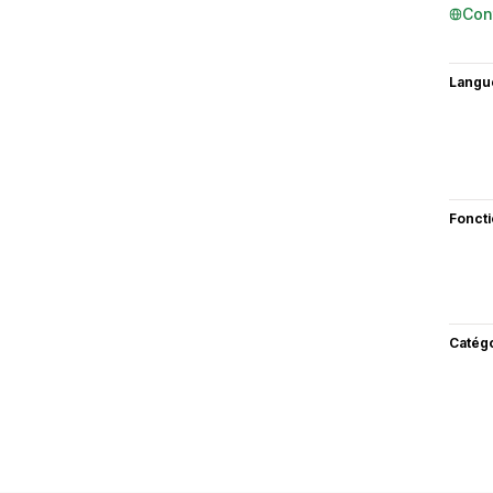
Con
Langu
Fonct
Catég