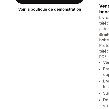
Vend
Voir la boutique de démonstration
band
Livre
téléc
autom
illim
boîte
Proté
téléc
PDF 
Ven
Ban
dé
Liv
le
Sui
Déf
en