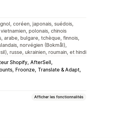
agnol, coréen, japonais, suédois,
, vietnamien, polonais, chinois
is, arabe, bulgare, tchèque, finnois,
 islandais, norvégien (Bokmål),
l), russe, ukrainien, roumain, et hindi
teur Shopify
AfterSell
ounts
Froonze
Translate & Adapt
Afficher les fonctionnalités
mérique
E-books
Jeux
PDF