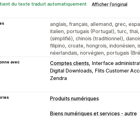
tient du texte traduit automatiquement
Afficher l’original
es
anglais, français, allemand, grec, esp
italien, portugais (Portugal), turc, thaï
(simplifié), chinois (traditionnel), dano
filipino, croate, hongrois, indonésien,
néerlandais, norvégien, portugais (Brési
ionne avec
Comptes clients
Interface administra
Digital Downloads
Flits Customer Acc
Zendra
ories
Produits numériques
Types de produits
Biens numériques et services - autre
Audio
Matériel pédagogique
Art nu
Logiciels
Vidéos
Personnalisé