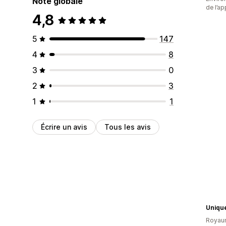
Note globale
de l’ap
4,8
5
147
4
8
3
0
2
3
1
1
Écrire un avis
Tous les avis
Unique
Royau