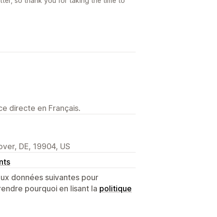
ter, so thank you for taking the time to
e directe en Français.
over, DE, 19904, US
nts
 aux données suivantes pour
endre pourquoi en lisant la
politique