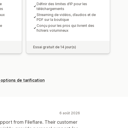
de
Définir des limites d’IP pour les
es
téléchargements
aux
Streaming de vidéos, d’audios et de
PDF sur la boutique
de
Conçu pour les pros qui livrent des
fichiers volumineux
Essai gratuit de 14 jour(s)
 options de tarification
6 août 2026
pport from Fileflare. Their customer