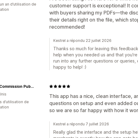
un an d’utilisation de
customer support is exceptional! It co
cation
with buyers sharing my PDFs—the dis
their details right on the file, which st
recommended!
Kestrel a répondu 22 juillet 2026
Thanks so much for leaving this feedback, 
help when you needed us and that you're 
run into any further questions or queries,
happy to help! :)
Great Commission Publications
Unis
This app has a nice, clean interface, 
s d’utilisation de
questions on setup and even added our
cation
so we are so far happy with how it wor
Kestrel a répondu 7 juillet 2026
Really glad the interface and the setup h