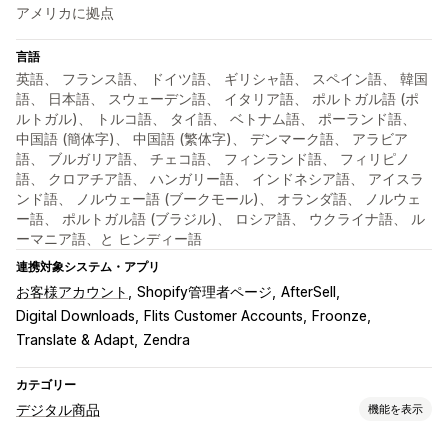
アメリカに拠点
言語
英語、 フランス語、 ドイツ語、 ギリシャ語、 スペイン語、 韓国
語、 日本語、 スウェーデン語、 イタリア語、 ポルトガル語 (ポ
ルトガル)、 トルコ語、 タイ語、 ベトナム語、 ポーランド語、
中国語 (簡体字)、 中国語 (繁体字)、 デンマーク語、 アラビア
語、 ブルガリア語、 チェコ語、 フィンランド語、 フィリピノ
語、 クロアチア語、 ハンガリー語、 インドネシア語、 アイスラ
ンド語、 ノルウェー語 (ブークモール)、 オランダ語、 ノルウェ
ー語、 ポルトガル語 (ブラジル)、 ロシア語、 ウクライナ語、 ル
ーマニア語、と ヒンディー語
連携対象システム・アプリ
お客様アカウント
Shopify管理者ページ
AfterSell
Digital Downloads
Flits Customer Accounts
Froonze
Translate & Adapt
Zendra
カテゴリー
デジタル商品
機能を表示