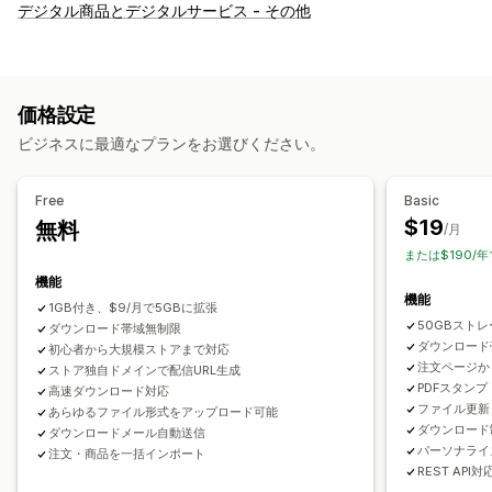
商品タイプ
デジタル商品とデジタルサービス - その他
オーディオ
コース
デジタルアート
電子書籍
ゲーム
PDF
ソフトウェア
動画
カスタム
ダウンロード管理
価格設定
メール配信
一括アップロード
カスタムダウンロードページ
ビジネスに最適なプランをお選びください。
お礼ページ
ダウンロード制限
ストリーミング
無制限のダウンロード
分析
SMTP
外部でホスト
Free
Basic
カスタムリンク
Amazon S3ストレージ
$19
無料
/月
または$190/年
ファイルセキュリティ
機能
ファイルの暗号化
IP制限
電子透かし
ファイルのホスティング
機能
1GB付き、$9/月で5GBに拡張
50GBスト
ダウンロード帯域無制限
ダウンロード
初心者から大規模ストアまで対応
注文ページか
ストア独自ドメインで配信URL生成
PDFスタン
高速ダウンロード対応
ファイル更新
あらゆるファイル形式をアップロード可能
ダウンロード
ダウンロードメール自動送信
パーソナライ
注文・商品を一括インポート
REST API対