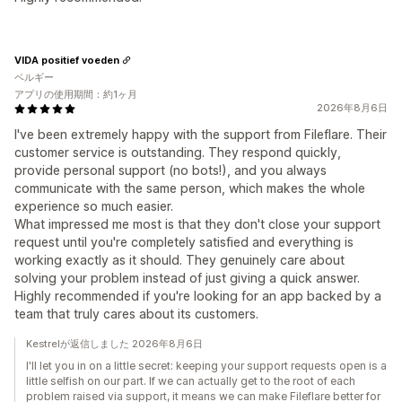
VIDA positief voeden
ベルギー
アプリの使用期間：約1ヶ月
2026年8月6日
I've been extremely happy with the support from Fileflare. Their
customer service is outstanding. They respond quickly,
provide personal support (no bots!), and you always
communicate with the same person, which makes the whole
experience so much easier.
What impressed me most is that they don't close your support
request until you're completely satisfied and everything is
working exactly as it should. They genuinely care about
solving your problem instead of just giving a quick answer.
Highly recommended if you're looking for an app backed by a
team that truly cares about its customers.
Kestrelが返信しました 2026年8月6日
I'll let you in on a little secret: keeping your support requests open is a
little selfish on our part. If we can actually get to the root of each
problem raised via support, it means we can make Fileflare better for