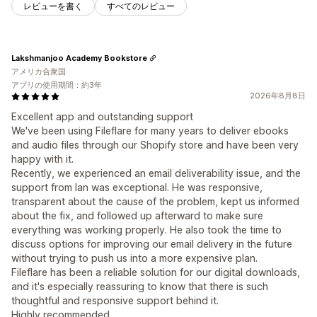
レビューを書く
すべてのレビュー
Lakshmanjoo Academy Bookstore
アメリカ合衆国
アプリの使用期間：約3年
2026年8月8日
Excellent app and outstanding support
We've been using Fileflare for many years to deliver ebooks
and audio files through our Shopify store and have been very
happy with it.
Recently, we experienced an email deliverability issue, and the
support from Ian was exceptional. He was responsive,
transparent about the cause of the problem, kept us informed
about the fix, and followed up afterward to make sure
everything was working properly. He also took the time to
discuss options for improving our email delivery in the future
without trying to push us into a more expensive plan.
Fileflare has been a reliable solution for our digital downloads,
and it's especially reassuring to know that there is such
thoughtful and responsive support behind it.
Highly recommended.