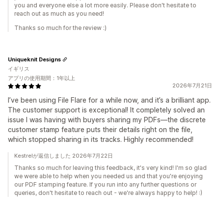
you and everyone else a lot more easily. Please don't hesitate to
reach out as much as you need!
Thanks so much for the review :)
Uniqueknit Designs
イギリス
アプリの使用期間：1年以上
2026年7月21日
I’ve been using File Flare for a while now, and it’s a brilliant app.
The customer support is exceptional! It completely solved an
issue I was having with buyers sharing my PDFs—the discrete
customer stamp feature puts their details right on the file,
which stopped sharing in its tracks. Highly recommended!
Kestrelが返信しました 2026年7月22日
Thanks so much for leaving this feedback, it's very kind! I'm so glad
we were able to help when you needed us and that you're enjoying
our PDF stamping feature. If you run into any further questions or
queries, don't hesitate to reach out - we're always happy to help! :)