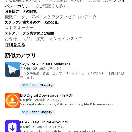
バシーポリシー
でご確認ください。
お客様データの閲覧:
機微データ、 デバイスとアクティビティのデータ
スタッフと協力者のデータの閲覧:
ストアオーナー
ストアデータを表示および編集:
お客様、 商品、 注文、 オンラインストア
詳細を見る
類似のアプリ
Sky Pilot ‑ Digital Downloads
5つ星中
4.8
(408)
•
無料プランあり
合計レビュー数：408件
デジタル製品、音楽、ビデオ、PDFをストリーム/ダウンロード経由で販
売します。
Built for Shopify
BIG Digital Downloads File PDF
5つ星中
5.0
(862)
•
無料プランあり
合計レビュー数：862件
Sell digital downloads, PDF, ebook, files, file & license keys
Built for Shopify
EDP ‑ Easy Digital Products
5つ星中
5.0
(191)
•
無料インストール
合計レビュー数：191件
Boost sales by easily delivering downloads and license keys