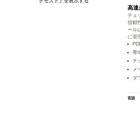
デモストアを表示する
高速
チェ
信頼
ール
に管
P
帯
チ
メ
ダ
言語