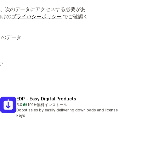
、次のデータにアクセスする必要があ
向けの
プライバシーポリシー
でご確認く
ィのデータ
ア
EDP ‑ Easy Digital Products
5つ星中
5.0
(191)
•
無料インストール
合計レビュー数：191件
Boost sales by easily delivering downloads and license
keys