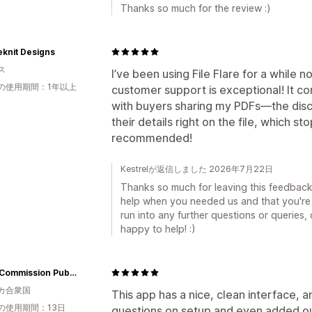
Thanks so much for the review :)
knit Designs
ス
I’ve been using File Flare for a while no
の使用期間：1年以上
customer support is exceptional! It co
with buyers sharing my PDFs—the dis
their details right on the file, which st
recommended!
Kestrelが返信しました 2026年7月22日
Thanks so much for leaving this feedback, 
help when you needed us and that you're 
run into any further questions or queries,
happy to help! :)
Great Commission Publications
カ合衆国
This app has a nice, clean interface, 
の使用期間：13日
questions on setup and even added our