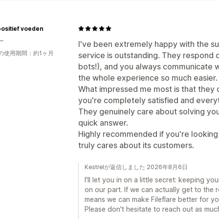
ositief voeden
ー
I've been extremely happy with the su
の使用期間：約1ヶ月
service is outstanding. They respond 
bots!), and you always communicate 
the whole experience so much easier.
What impressed me most is that they d
you're completely satisfied and everyth
They genuinely care about solving your
quick answer.
Highly recommended if you're looking
truly cares about its customers.
Kestrelが返信しました 2026年8月6日
I'll let you in on a little secret: keeping yo
on our part. If we can actually get to the 
means we can make Fileflare better for yo
Please don't hesitate to reach out as muc