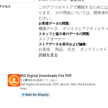
アクセス
このアプリがストアで機能するためには
ります。 その理由については、開発者
ださい。
お客様データの閲覧:
機微データ、 デバイスとアクティビテ
スタッフと協力者のデータの閲覧:
ストアオーナー
ストアデータを表示および編集:
お客様、 商品、 注文、 オンラインスト
詳細を見る
BIG Digital Downloads File PDF
5つ星中
5.0
(863)
•
無料プランあり
合計レビュー数：863件
Sell digital downloads, PDF, ebook, files, file & license
keys
Built for Shopify