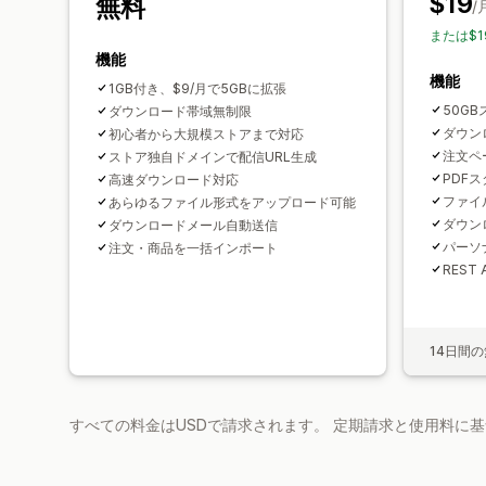
$19
無料
/
または$1
機能
機能
1GB付き、$9/月で5GBに拡張
50G
ダウンロード帯域無制限
ダウン
初心者から大規模ストアまで対応
注文ペ
ストア独自ドメインで配信URL生成
PDF
高速ダウンロード対応
ファイ
あらゆるファイル形式をアップロード可能
ダウン
ダウンロードメール自動送信
パーソ
注文・商品を一括インポート
REST 
14日間
すべての料金はUSDで請求されます。 定期請求と使用料に