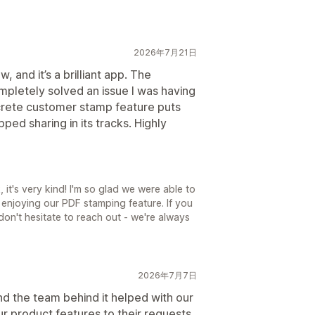
2026年7月21日
w, and it’s a brilliant app. The
mpletely solved an issue I was having
crete customer stamp feature puts
opped sharing in its tracks. Highly
it's very kind! I'm so glad we were able to
enjoying our PDF stamping feature. If you
 don't hesitate to reach out - we're always
2026年7月7日
and the team behind it helped with our
 product features to their requests,