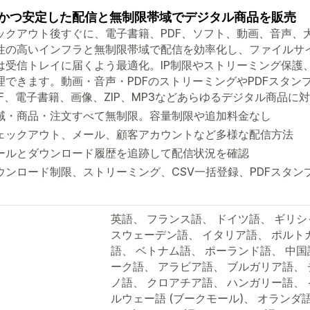
かつ安定した配信と無制限帯域でデジタル商品を販売
ックアウト後すぐに、電子書籍、PDF、ソフト、動画、音声、大容量
性の高いインフラと無制限帯域で配信を効率化し、ファイルサ
は受信トレイに届くよう最適化。IP制限やストリーミング保護
理できます。動画・音声・PDFのストリーミングやPDFスタン
DF、電子書籍、画像、ZIP、MP3などあらゆるデジタル商品に
域・商品・注文すべて無制限。容量制限や追加料金なし
ェックアウト、メール、顧客アカウントなど多様な配信方法
ールとダウンロード履歴を追跡して配信状況を確認
ウンロード制限、ストリーミング、CSV一括登録、PDFスタン
英語、 フランス語、 ドイツ語、 ギリシ
スウェーデン語、 イタリア語、 ポルトガ
語、 ベトナム語、 ポーランド語、 中国語
ーク語、 アラビア語、 ブルガリア語、
ノ語、 クロアチア語、 ハンガリー語、
ルウェー語 (ブークモール)、 オランダ