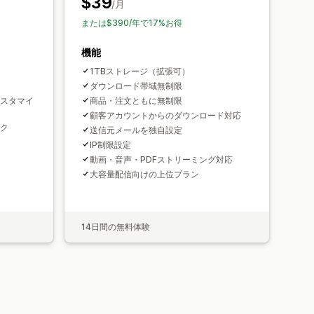
$39
/月
または$390/年で17%お得
機能
1TBストレージ（拡張可）
ダウンロード帯域無制限
スタマイ
商品・注文ともに無制限
顧客アカウントからのダウンロード対応
ク
送信元メールを独自設定
IP制限設定
動画・音声・PDFストリーミング対応
大容量配信向けの上位プラン
14日間の無料体験