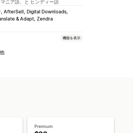
ーマニア語、と ヒンディー語
ジ
AfterSell
Digital Downloads
anslate & Adapt
Zendra
機能を表示
の他
子書籍
ゲーム
PDF
ソフトウェア
ムダウンロードページ
お礼ページ
制限のダウンロード
分析
SMTP
n S3ストレージ
ファイルのホスティング
Premium