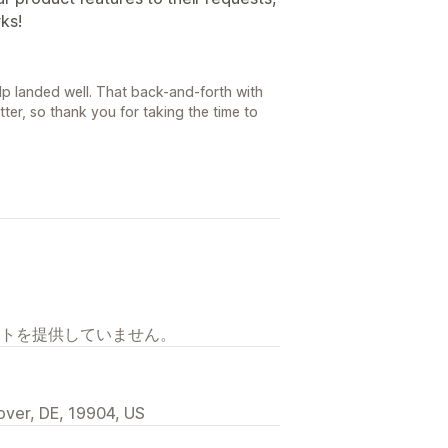
ks!
elp landed well. That back-and-forth with
ter, so thank you for taking the time to
トを提供していません。
over, DE, 19904, US