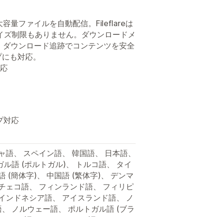
ファイルを自動配信。Fileflareは
イズ制限もありません。ダウンロードメ
、ダウンロード追跡でコンテンツを安全
プにも対応。
対応
プ対応
ャ語、 スペイン語、 韓国語、 日本語、
ル語 (ポルトガル)、 トルコ語、 タイ
 (簡体字)、 中国語 (繁体字)、 デンマ
 チェコ語、 フィンランド語、 フィリピ
 インドネシア語、 アイスランド語、 ノ
語、 ノルウェー語、 ポルトガル語 (ブラ