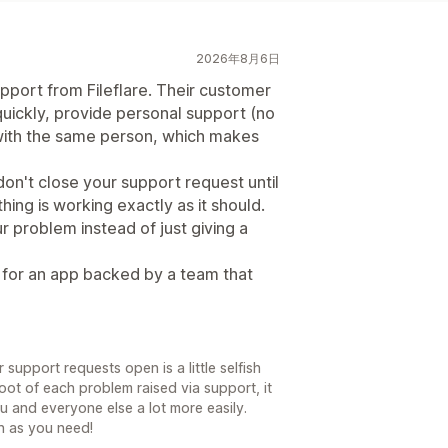
2026年8月6日
pport from Fileflare. Their customer
quickly, provide personal support (no
with the same person, which makes
on't close your support request until
ing is working exactly as it should.
 problem instead of just giving a
 for an app backed by a team that
ur support requests open is a little selfish
root of each problem raised via support, it
u and everyone else a lot more easily.
h as you need!