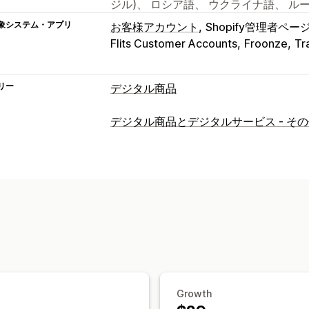
ジル)、 ロシア語、 ウクライナ語、 ル
象システム・アプリ
お客様アカウント
Shopify管理者ペー
Flits Customer Accounts
Froonze
Tr
リー
デジタル商品
商品タイプ
デジタル商品とデジタルサービス - そ
オーディオ
コース
デジタルアート
電
動画
カスタム
ダウンロード管理
メール配信
一括アップロード
カスタ
ダウンロード制限
ストリーミング
無
外部でホスト
カスタムリンク
Amazo
ファイルセキュリティ
ファイルの暗号化
IP制限
電子透かし
Growth