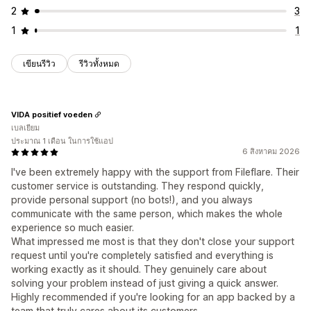
2
3
1
1
เขียนรีวิว
รีวิวทั้งหมด
VIDA positief voeden
เบลเยียม
ประมาณ 1 เดือน ในการใช้แอป
6 สิงหาคม 2026
I've been extremely happy with the support from Fileflare. Their
customer service is outstanding. They respond quickly,
provide personal support (no bots!), and you always
communicate with the same person, which makes the whole
experience so much easier.
What impressed me most is that they don't close your support
request until you're completely satisfied and everything is
working exactly as it should. They genuinely care about
solving your problem instead of just giving a quick answer.
Highly recommended if you're looking for an app backed by a
team that truly cares about its customers.