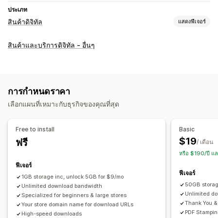
ประเภท
สินค้าดิจิทัล
แสดงฟีเจอร์
ประเภทสินค้า
สินค้าและบริการดิจิทัล - อื่นๆ
เสียง
หลักสูตร
ศิลปะดิจิทัล
อีบุ๊ค
เกม
PDF
ซอฟต์แวร์
วิดีโอ
ที่กำหนดเอง
การจัดการการดาวน์โหลด
การกำหนดราคา
การส่งอีเมล
การอัปโหลดจำนวนมาก
หน้าดาวน์โหลดที่กำหนดเอง
เลือกแผนที่เหมาะกับธุรกิจของคุณที่สุด
หน้าขอบคุณ
ขีดจำกัดการดาวน์โหลด
สตรีมมิ่ง
การดาวน์โหลดไม่จำกัด
การวิเคราะห์
SMTP
โฮสต์ภายนอก
Free to install
Basic
ลิงก์ที่กำหนดเอง
พื้นที่จัดเก็บข้อมูลของ Amazon S3
$19
ฟรี
/ เดือน
หรือ $190/ปี แ
ความปลอดภัยของไฟล์
ฟีเจอร์
การเข้ารหัสไฟล์
ข้อจำกัดด้าน IP
ลายน้ำ
การโฮสต์ไฟล์
ฟีเจอร์
1GB storage inc, unlock 5GB for $9/mo
50GB stora
Unlimited download bandwidth
Unlimited d
Specialized for beginners & large stores
Thank You &
Your store domain name for download URLs
PDF Stampin
High-speed downloads