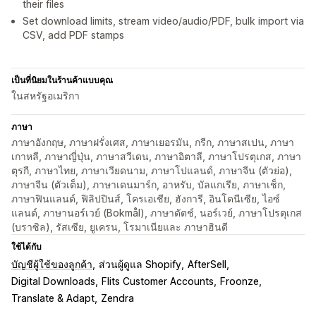
their files
Set download limits, stream video/audio/PDF, bulk import via
CSV, add PDF stamps
เป็นที่นิยมในร้านค้าแบบคุณ
ในสหรัฐอเมริกา
ภาษา
ภาษาอังกฤษ, ภาษาฝรั่งเศส, ภาษาเยอรมัน, กรีก, ภาษาสเปน, ภาษา
เกาหลี, ภาษาญี่ปุ่น, ภาษาสวีเดน, ภาษาอิตาลี, ภาษาโปรตุเกส, ภาษา
ตุรกี, ภาษาไทย, ภาษาเวียดนาม, ภาษาโปแลนด์, ภาษาจีน (ตัวย่อ),
ภาษาจีน (ตัวเต็ม), ภาษาเดนมาร์ก, อาหรับ, บัลแกเรีย, ภาษาเช็ก,
ภาษาฟินแลนด์, ฟิลิปปินส์, โครเอเชีย, ฮังการี, อินโดนีเซีย, ไอซ์
แลนด์, ภาษานอร์เวย์ (Bokmål), ภาษาดัตช์, นอร์เวย์, ภาษาโปรตุเกส
(บราซิล), รัสเซีย, ยูเครน, โรมาเนียและ ภาษาฮินดี
ใช้ได้กับ
บัญชีผู้ใช้ของลูกค้า
ส่วนผู้ดูแล Shopify
AfterSell
Digital Downloads
Flits Customer Accounts
Froonze
Translate & Adapt
Zendra