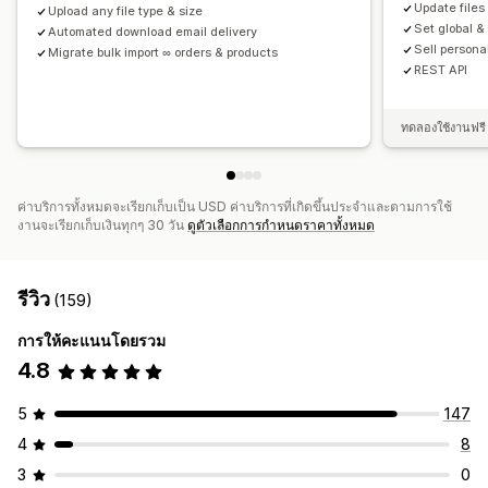
Update files
Upload any file type & size
Set global &
Automated download email delivery
Sell persona
Migrate bulk import ∞ orders & products
REST API
ทดลองใช้งานฟรี 
ค่าบริการทั้งหมดจะเรียกเก็บเป็น USD ค่าบริการที่เกิดขึ้นประจำและตามการใช้
งานจะเรียกเก็บเงินทุกๆ 30 วัน
ดูตัวเลือกการกำหนดราคาทั้งหมด
รีวิว
(159)
การให้คะแนนโดยรวม
4.8
5
147
4
8
3
0