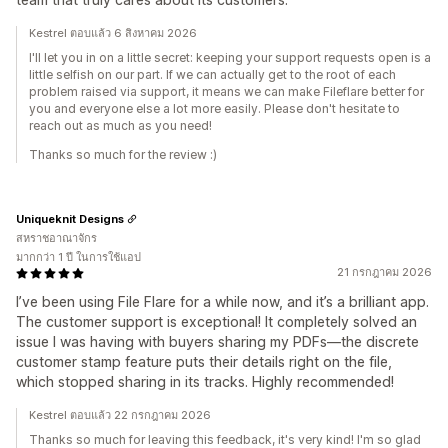
Kestrel ตอบแล้ว 6 สิงหาคม 2026
I'll let you in on a little secret: keeping your support requests open is a
little selfish on our part. If we can actually get to the root of each
problem raised via support, it means we can make Fileflare better for
you and everyone else a lot more easily. Please don't hesitate to
reach out as much as you need!
Thanks so much for the review :)
Uniqueknit Designs
สหราชอาณาจักร
มากกว่า 1 ปี ในการใช้แอป
21 กรกฎาคม 2026
I’ve been using File Flare for a while now, and it’s a brilliant app.
The customer support is exceptional! It completely solved an
issue I was having with buyers sharing my PDFs—the discrete
customer stamp feature puts their details right on the file,
which stopped sharing in its tracks. Highly recommended!
Kestrel ตอบแล้ว 22 กรกฎาคม 2026
Thanks so much for leaving this feedback, it's very kind! I'm so glad