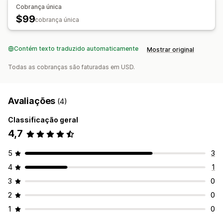
Cobrança única
Downloads ilimitados
Hospedado externamente
$99
cobrança única
Links personalizados
Segurança de arquivo
Contém texto traduzido automaticamente
Mostrar original
Código de acesso
Chave de licença
Todas as cobranças são faturadas em USD.
Criptografia de arquivo
Restrições de IP
Proteção por senha
Marcas-d'água
Hospedagem de arquivo
Avaliações
(4)
Classificação geral
4,7
5
3
4
1
3
0
2
0
1
0