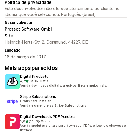
Política de privacidade
Este desenvolvedor não oferece atendimento ao cliente no
idioma que você selecionou: Português (brasil).
Desenvolvedor
Protect Software GmbH
Site
Heinrich-Hertz-Str. 2, Dortmund, 44227, DE
Lançado
16 de março de 2017
Mais apps parecidos
Digital Products
de 5 estrelas
4,7
(991)
•
Grátis
991 avaliações ao todo
Venda downloads digitais, arquivos, links e muito mais.
Stripe Subscriptions
Grátis para instalar
Venda e gerencie as Stripe Subscriptions
Digital Downloads PDF Pendora
de 5 estrelas
5,0
(1.136)
•
Grátis
1136 avaliações ao todo
Venda produtos digitais para download, PDFs, e-books e chaves de
licença