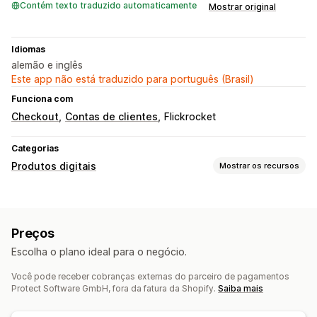
Contém texto traduzido automaticamente
Mostrar original
Idiomas
alemão e inglês
Este app não está traduzido para português (Brasil)
Funciona com
Checkout
Contas de clientes
Flickrocket
Categorias
Produtos digitais
Mostrar os recursos
Tipos de produto
Áudio
Cursos
Arte digital
Ebooks
PDFs
Vídeos
Preços
Personalizado
Escolha o plano ideal para o negócio.
Gerenciamento de downloads
Você pode receber cobranças externas do parceiro de pagamentos
Entrega de e-mail
Upload em massa
Protect Software GmbH, fora da fatura da Shopify.
Saiba mais
Páginas de download personalizadas
Página de agradecimento
Limites de download
Streaming