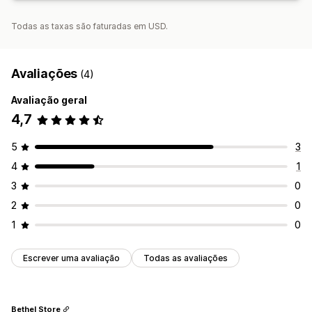
Segurança de ficheiros
Todas as taxas são faturadas em USD.
Código de acesso
Chave de licença
Encriptação de ficheiros
Restrições de IP
Avaliações
Proteção por palavra-passe
(4)
Marcas de água
Alojamento de ficheiros
Avaliação geral
4,7
5
3
4
1
3
0
2
0
1
0
Escrever uma avaliação
Todas as avaliações
Bethel Store