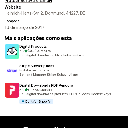
Protect Software GmbH
Website
Heinrich-Hertz-Str. 2, Dortmund, 44227, DE
Lançada
16 de março de 2017
Mais aplicações como esta
Digital Products
de 5 estrelas
4,7
(993)
•
Gratuito
993 total de avaliações
Sell digital downloads, files, links, and more.
Stripe Subscriptions
Instalação gratuita
Sell and Manage Stripe Subscriptions
Digital Downloads PDF Pendora
de 5 estrelas
5,0
(1.136)
•
Gratuito
1136 total de avaliações
Sell digital downloads products, PDFs, eBooks, license keys
Built for Shopify