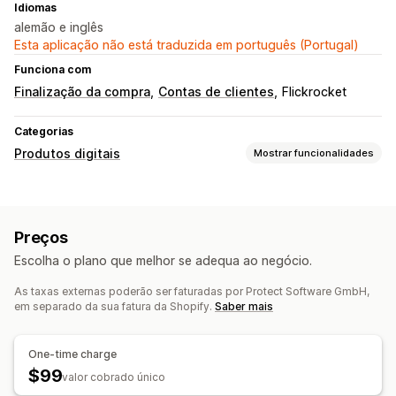
Idiomas
alemão e inglês
Esta aplicação não está traduzida em português (Portugal)
Funciona com
Finalização da compra
Contas de clientes
Flickrocket
Categorias
Produtos digitais
Mostrar funcionalidades
Tipos de produto
Áudio
Cursos
Arte digital
Livros digitais
PDFs
Vídeos
Preços
Personalizado
Escolha o plano que melhor se adequa ao negócio.
Gestão de transferências
As taxas externas poderão ser faturadas por Protect Software GmbH,
Entrega de e-mail
Carregamento em lote
em separado da sua fatura da Shopify.
Saber mais
Páginas de transferência personalizadas
Página de agradecimento
Limites de transferências
One-time charge
Transmissão
Transferências ilimitadas
$99
valor cobrado único
Alojado externamente
Ligações personalizadas