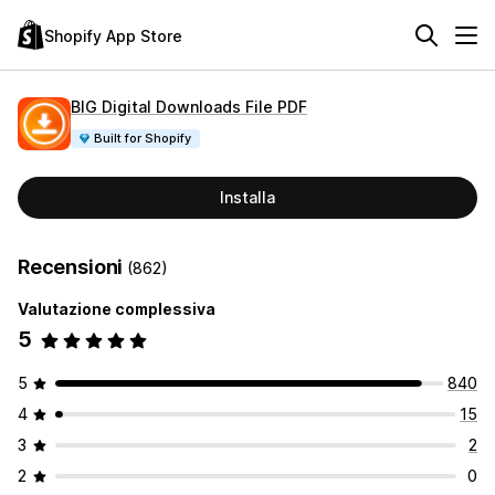
Shopify App Store
BIG Digital Downloads File PDF
Built for Shopify
Installa
Recensioni
(862)
Valutazione complessiva
5
5
840
4
15
3
2
2
0