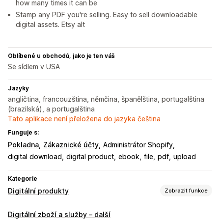
how many times it can be
Stamp any PDF you're selling. Easy to sell downloadable
digital assets. Etsy alt
Oblíbené u obchodů, jako je ten váš
Se sídlem v USA
Jazyky
angličtina, francouzština, němčina, španělština, portugalština
(brazilská), a portugalština
Tato aplikace není přeložena do jazyka čeština
Funguje s:
Pokladna
Zákaznické účty
Administrátor Shopify
digital download
digital product
ebook
file
pdf
upload
Kategorie
Digitální produkty
Zobrazit funkce
Typy produktů
Digitální zboží a služby – další