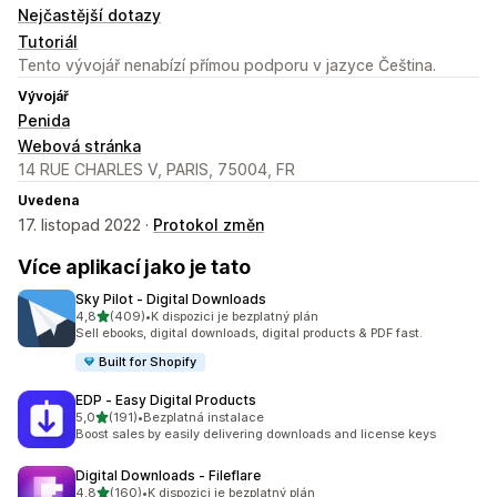
Nejčastější dotazy
Tutoriál
Tento vývojář nenabízí přímou podporu v jazyce Čeština.
Vývojář
Penida
Webová stránka
14 RUE CHARLES V, PARIS, 75004, FR
Uvedena
17. listopad 2022 ·
Protokol změn
Více aplikací jako je tato
Sky Pilot ‑ Digital Downloads
z 5 hvězd
4,8
(409)
•
K dispozici je bezplatný plán
Celkový počet recenzí: 409
Sell ebooks, digital downloads, digital products & PDF fast.
Built for Shopify
EDP ‑ Easy Digital Products
z 5 hvězd
5,0
(191)
•
Bezplatná instalace
Celkový počet recenzí: 191
Boost sales by easily delivering downloads and license keys
Digital Downloads ‑ Fileflare
z 5 hvězd
4,8
(160)
•
K dispozici je bezplatný plán