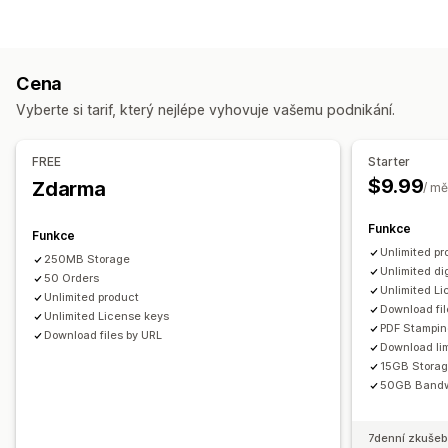
Audio
Kurzy
Digitální umění
Elektronické knihy
Hry
Soubory PDF
Software
Videa
Vlastní
Správa stahování
Cena
Doručování e-mailů
Hromadné nahrávání
Vyberte si tarif, který nejlépe vyhovuje vašemu podnikání.
Vlastní stránky pro stahování
Stránka s poděkováním
Limity stahování
Neomezené stahování
Analytika
SMTP
FREE
Starter
Externě hostované
Vlastní odkazy
$9.99
Zdarma
/ mě
Zabezpečení souborů
Funkce
Funkce
Přístupový kód
Licenční klíč
Šifrování souborů
Unlimited pr
250MB Storage
Omezení IP adres
Ochrana heslem
Vodoznaky
Unlimited di
50 Orders
Unlimited L
Hostování souborů
Unlimited product
Download fil
Unlimited License keys
PDF Stampi
Download files by URL
Download lim
15GB Stora
50GB Bandw
7denní zkušeb