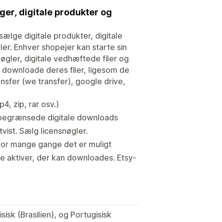
øger, digitale produkter og
lge digitale produkter, digitale
ler. Enhver shopejer kan starte sin
øgler, digitale vedhæftede filer og
an downloade deres filer, ligesom de
ansfer (we transfer), google drive,
4, zip, rar osv.)
ubegrænsede digitale downloads
vist. Sælg licensnøgler.
vor mange gange det er muligt
le aktiver, der kan downloades. Etsy-
isk (Brasilien), og Portugisisk