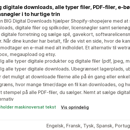
 digitale downloads, alle typer filer, PDF-filer, e-b
nsnøgler i to hurtige trin
 BIG Digital Downloads hjælper Shopify-shopejere med at sæ
oads, digitale filer og spilkoder, licensnøgler samt serienøg
digitale forretning og sælge spil, gavekort, softwarelicensn
. Når dine kunder har betalt, får de vist en side, hvor de k
modtager en e-mail med alt indholdet. Et alternativ til wetr
box, megaupload og etsy.
g alle typer digitale produkter og digitale filer (pdf, jpeg, mp
g alle typer digitale downloads. Ubegrænset lagerplads, 
 det muligt at downloade filerne alle på én gang eller enkelt
græns, hvor mange timer/dage en fil kan downloades, og h
 stempel på alle PDF-filer, du sælger. Nemt at sælge digita
ernativ
eholder maskinoversat tekst
Vis oprindelig
Engelsk, Fransk, Tysk, Spansk, Portugis