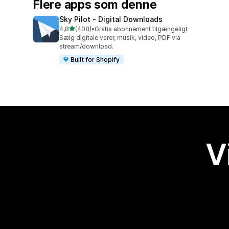
Flere apps som denne
Sky Pilot ‑ Digital Downloads
ud af 5 stjerner
4,8
(408)
•
Gratis abonnement tilgængeligt
408 anmeldelser i alt
Sælg digitale varer, musik, video, PDF via
stream/download.
Built for Shopify
V