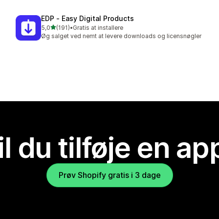
EDP ‑ Easy Digital Products
ud af 5 stjerner
5,0
(191)
•
Gratis at installere
191 anmeldelser i alt
Øg salget ved nemt at levere downloads og licensnøgler
il du tilføje en ap
Prøv Shopify gratis i 3 dage