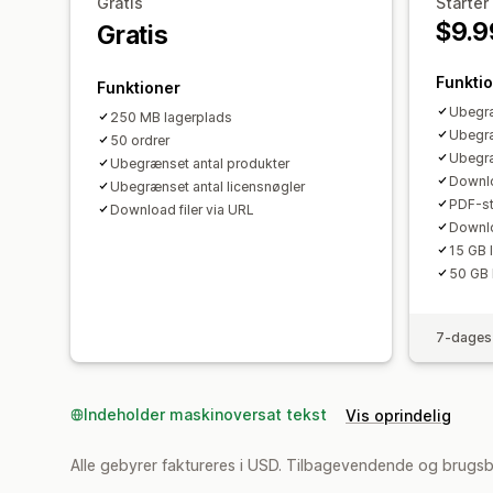
Gratis
Starter
$9.9
Gratis
Funkti
Funktioner
Ubegræ
250 MB lagerplads
Ubegræ
50 ordrer
Ubegræ
Ubegrænset antal produkter
Downlo
Ubegrænset antal licensnøgler
PDF-s
Download filer via URL
Downl
15 GB 
50 GB
7-dages 
Indeholder maskinoversat tekst
Vis oprindelig
Alle gebyrer faktureres i USD. Tilbagevendende og brugs