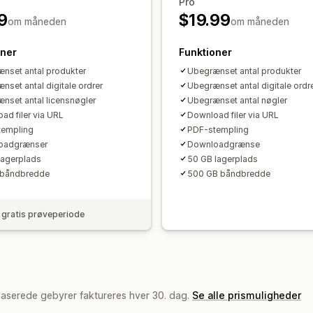
Pro
Adgangskodebeskyttelse
Vandmærk
9
$19.99
om måneden
om måneden
oner
Funktioner
nset antal produkter
Ubegrænset antal produkter
nset antal digitale ordrer
Ubegrænset antal digitale ordr
nset antal licensnøgler
Ubegrænset antal nøgler
ad filer via URL
Download filer via URL
templing
PDF-stempling
oadgrænser
Downloadgrænse
lagerplads
50 GB lagerplads
 båndbredde
500 GB båndbredde
gratis prøveperiode
baserede gebyrer faktureres hver 30. dag.
Se alle prismuligheder