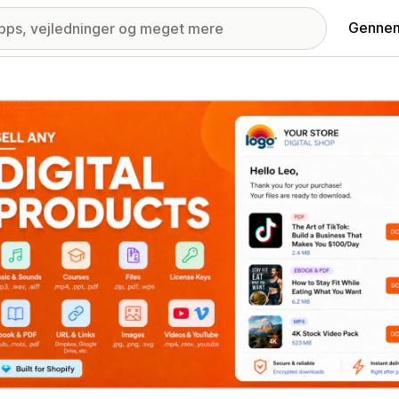
Gennem
ri med udvalgte billeder