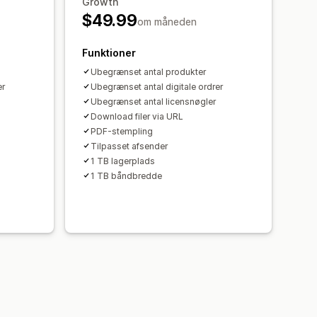
Growth
er
Filhosting
$49.99
om måneden
Funktioner
Ubegrænset antal produkter
er
Ubegrænset antal digitale ordrer
Ubegrænset antal licensnøgler
Download filer via URL
PDF-stempling
Tilpasset afsender
1 TB lagerplads
1 TB båndbredde