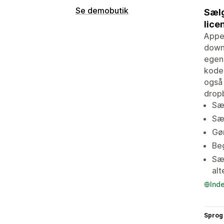
Se demobutik
Sælg
lice
Appen
downl
egen 
koder
også 
drop
Sæl
Sæl
Gør
Be
Sæt
alt
Ind
Sprog