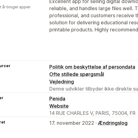
Excellent app for selling digital downl
et år bruger appen
reliable, and handles large files well
professional, and customers receive thei
solution for delivering educational re
printable products. Highly recommend
urcer
Politik om beskyttelse af persondata
Ofte stillede spørgsmål
Vejledning
Denne udvikler tilbyder ikke direkte s
er
Penida
Website
14 RUE CHARLES V, PARIS, 75004, FR
ret
17. november 2022 ·
Ændringslog