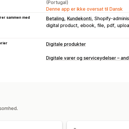
(Portugal)
Denne app er ikke oversat til Dansk
rer sammen med
Betaling
Kundekonti
Shopify-adminis
digital product
ebook
file
pdf
uplo
rier
Digitale produkter
Produkttyper
Digitale varer og serviceydelser – and
Audio
Kurser
Digital kunst
E-bøger
Tilpasset
Downloadadministration
Maillevering
Masseupload
Tilpasse
Downloadgrænser
Ubegrænsede do
ksomhed.
Ekstern hosting
Tilpassede links
Filsikkerhed
Adgangskode
Licensnøgle
Filkrypte