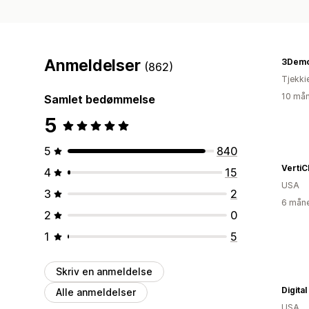
Anmeldelser
3Dem
(862)
Tjekki
10 mån
Samlet bedømmelse
5
5
840
VertiC
4
15
USA
3
2
6 måne
2
0
1
5
Skriv en anmeldelse
Digita
Alle anmeldelser
USA