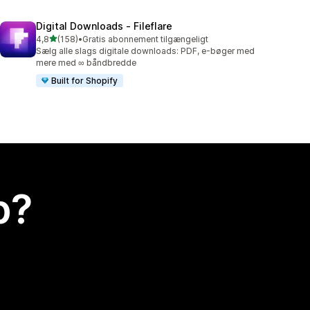
Digital Downloads ‑ Fileflare
ud af 5 stjerner
4,8
(158)
•
Gratis abonnement tilgængeligt
158 anmeldelser i alt
Sælg alle slags digitale downloads: PDF, e-bøger med
mere med ∞ båndbredde
Built for Shopify
p?