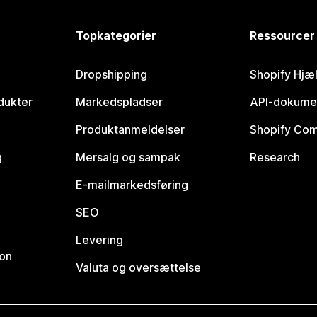
Topkategorier
Ressourcer
Dropshipping
Shopify Hjæ
dukter
Markedspladser
API-dokume
Produktanmeldelser
Shopify Co
g
Mersalg og sampak
Research
E-mailmarkedsføring
SEO
Levering
ion
Valuta og oversættelse