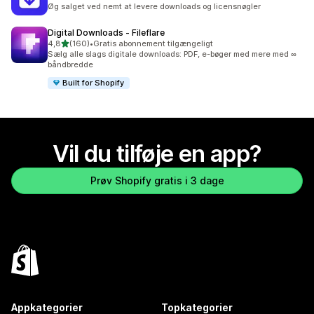
191 anmeldelser i alt
Øg salget ved nemt at levere downloads og licensnøgler
Digital Downloads ‑ Fileflare
ud af 5 stjerner
4,8
(160)
•
Gratis abonnement tilgængeligt
160 anmeldelser i alt
Sælg alle slags digitale downloads: PDF, e-bøger med mere med ∞
båndbredde
Built for Shopify
Vil du tilføje en app?
Prøv Shopify gratis i 3 dage
Appkategorier
Topkategorier