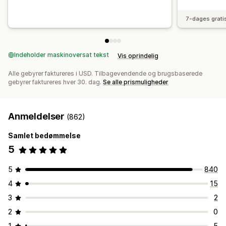
7-dages grati
Indeholder maskinoversat tekst
Vis oprindelig
Alle gebyrer faktureres i USD. Tilbagevendende og brugsbaserede
gebyrer faktureres hver 30. dag.
Se alle prismuligheder
Anmeldelser
(862)
Samlet bedømmelse
5
5
840
4
15
3
2
2
0
1
5