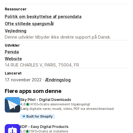
Ressourcer
Politik om beskyttelse af persondata
Ofte stillede spørgsmål
Vejledning
Denne udvikler tilbyder ikke direkte support på Dansk.
Udvikler
Penida
Website
14 RUE CHARLES V, PARIS, 75004, FR
Lanceret
17. november 2022 ·
Ændringslog
Flere apps som denne
Sky Pilot ‑ Digital Downloads
ud af 5 stjerner
4,8
(410)
•
Gratis abonnement tilgængeligt
410 anmeldelser i alt
Sælg digitale varer, musik, video, PDF via stream/download.
Built for Shopify
EDP ‑ Easy Digital Products
ud af 5 stjerner
5,0
(191)
•
Gratis at installere