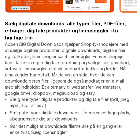
Sælg digitale downloads, alle typer filer, PDF-filer,
e-bøger, digitale produkter og licensnøgler i to
hurtige trin
Appen BIG Digital Downloads hjælper Shopify-shopejere med
at sælge digitale produkter, digitale downloads, digitale filer
og spilkoder, licensnøgler samt serienøgler. Enhver shopejer
kan starte sin egen digitale forretning og sælge spil, gavekort,
softwarelicensnøgler, digitale vedhæftede filer og koder. Når
dine kunder har betalt, får de vist en side, hvor de kan
downloade deres filer, ligesom de også modtager en e-mail
med alt indholdet. Et alternativ til wetransfer (we transfer),
google drive, dropbox, megaupload og etsy.
Sælg alle typer digitale produkter og digitale filer (pdf, jpeg,
mp4, zip, rar osv.)
Sælg alle typer digitale downloads. Ubegrænset lagerplads,
ubegrænsede digitale downloads
Gør det muligt at downloade filerne alle på én gang eller
enkeltvist. Sælg licensnøgler.