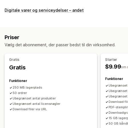
Produkttyper
Digitale varer og serviceydelser – andet
Audio
Kurser
Digital kunst
E-bøger
Spil
PDF-filer
Software
Videoer
Tilpasset
Downloadadministration
Priser
Maillevering
Masseupload
Tilpassede downloadsider
Vælg det abonnement, der passer bedst til din virksomhed.
Takkeside
Downloadgrænser
Ubegrænsede downloads
Analyser
SMTP
Ekstern hosting
Tilpassede links
Gratis
Starter
$9.99
Gratis
om 
Filsikkerhed
Adgangskode
Licensnøgle
Filkryptering
Funktioner
Funktioner
IP-begrænsninger
Adgangskodebeskyttelse
Vandmærker
Ubegrænset 
250 MB lagerplads
Filhosting
Ubegrænset a
50 ordrer
Ubegrænset 
Ubegrænset antal produkter
Download fil
Ubegrænset antal licensnøgler
PDF-stempli
Download filer via URL
Downloadgr
15 GB lager
50 GB bånd