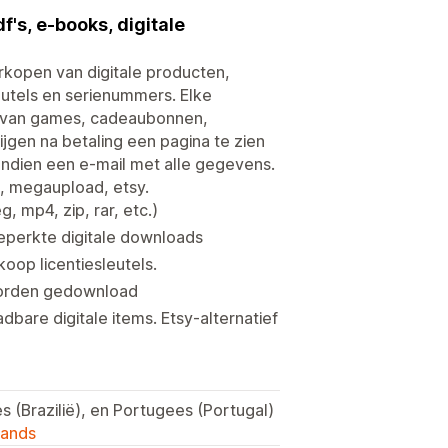
f's, e-books, digitale
rkopen van digitale producten,
eutels en serienummers. Elke
op van games, cadeaubonnen,
rijgen na betaling een pagina te zien
dien een e-mail met alle gegevens.
x, megaupload, etsy.
, mp4, zip, rar, etc.)
eperkte digitale downloads
oop licentiesleutels.
worden gedownload
are digitale items. Etsy-alternatief
s (Brazilië), en Portugees (Portugal)
lands