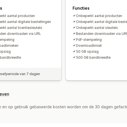
es
Functies
rkt aantal producten
Onbeperkt aantal producten
rkt aantal digitale bestellingen
Onbeperkt aantal digitale beste
rkt aantal licentiesleutels
Onbeperkt aantal sleutels
den downloaden via URL
Bestanden downloaden via UR
empeling
Pdf-stempeling
adlimieten
Downloadlimiet
opslag
50 GB opslag
 bandbreedte
500 GB bandbreedte
roefperiode van 7 dagen
geven
de en op gebruik gebaseerde kosten worden om de 30 dagen gefact