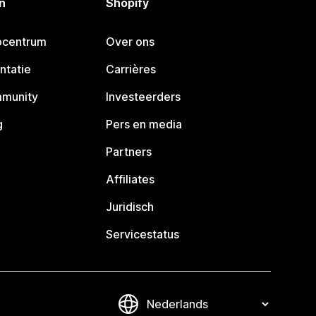
n
Shopify
pcentrum
Over ons
ntatie
Carrières
mmunity
Investeerders
g
Pers en media
Partners
Affiliates
Juridisch
Servicestatus