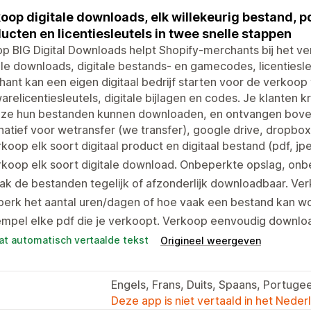
oop digitale downloads, elk willekeurig bestand, pd
ucten en licentiesleutels in twee snelle stappen
p BIG Digital Downloads helpt Shopify-merchants bij het ve
ale downloads, digitale bestands- en gamecodes, licentiesl
ant kan een eigen digitaal bedrijf starten voor de verko
arelicentiesleutels, digitale bijlagen en codes. Je klanten k
 ze hun bestanden kunnen downloaden, en ontvangen boven
natief voor wetransfer (we transfer), google drive, dropbo
koop elk soort digitaal product en digitaal bestand (pdf, jpeg
koop elk soort digitale download. Onbeperkte opslag, onb
k de bestanden tegelijk of afzonderlijk downloadbaar. Verk
perk het aantal uren/dagen of hoe vaak een bestand kan 
mpel elke pdf die je verkoopt. Verkoop eenvoudig downloadb
at automatisch vertaalde tekst
Origineel weergeven
Engels, Frans, Duits, Spaans, Portugee
Deze app is niet vertaald in het Neder