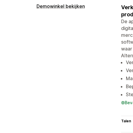
Demowinkel bekijken
Verk
prod
De ap
digit
merch
softw
waar
Alter
Ver
Ver
Maa
Be
Ste
Bev
Talen