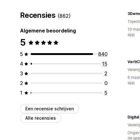
Recensies
3Dem
(862)
Tsjech
10 maa
Algemene beoordeling
app
5
5
840
VertiC
4
15
Vereni
3
2
6 maan
2
0
app
1
5
Een recensie schrijven
Digita
Alle recensies
Vereni
Ongeve
de ap