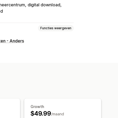
heercentrum
digital download
ad
Functies weergeven
ten - Anders
oeken
Games
PDF's
Software
aste downloadpagina's
gelimiteerde downloads
Analytics
ks
ndsversleuteling
IP-restricties
Growth
Bestandshosting
$49.99
/maand