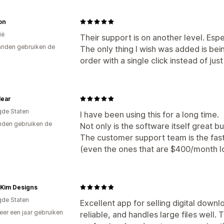
on
ië
Their support is on another level. Esp
nden gebruiken de
The only thing I wish was added is bei
order with a single click instead of just
lear
gde Staten
I have been using this for a long time.
den gebruiken de
Not only is the software itself great but 
The customer support team is the fast
(even the ones that are $400/month lo
l Kim Designs
gde Staten
Excellent app for selling digital downl
er een jaar gebruiken
reliable, and handles large files well
p