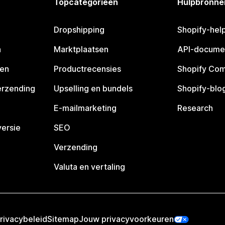
Topcategorieën
Hulpbronne
Dropshipping
Shopify-hel
n
Marktplaatsen
API-docume
pen
Productrecensies
Shopify Co
erzending
Upselling en bundels
Shopify-blo
E-mailmarketing
Research
ersie
SEO
Verzending
Valuta en vertaling
rivacybeleid
Sitemap
Jouw privacyvoorkeuren