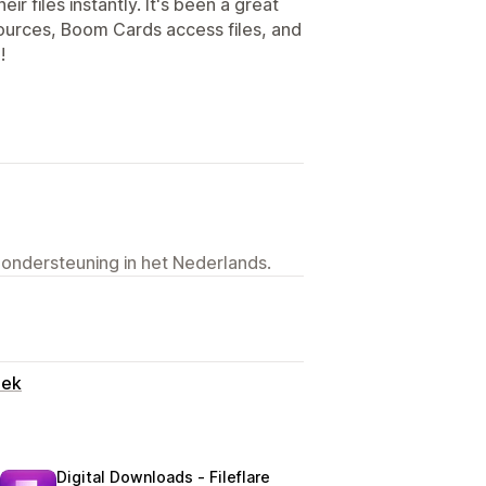
r files instantly. It's been a great
sources, Boom Cards access files, and
!
 ondersteuning in het Nederlands.
oek
Digital Downloads ‑ Fileflare