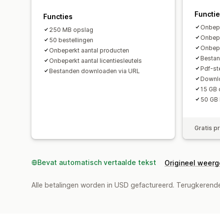
Functi
Functies
Onbepe
250 MB opslag
Onbepe
50 bestellingen
Onbepe
Onbeperkt aantal producten
Bestan
Onbeperkt aantal licentiesleutels
Pdf-st
Bestanden downloaden via URL
Downlo
15 GB 
50 GB
Gratis p
Bevat automatisch vertaalde tekst
Origineel weer
Alle betalingen worden in USD gefactureerd. Terugkeren