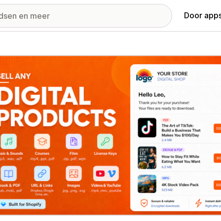
Door apps
ij met uitgelichte afbeeldingen