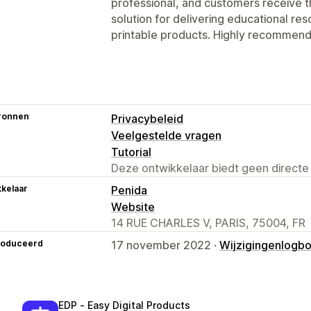
professional, and customers receive thei
solution for delivering educational re
printable products. Highly recommend
ronnen
Privacybeleid
Veelgestelde vragen
Tutorial
Deze ontwikkelaar biedt geen directe
kelaar
Penida
Website
14 RUE CHARLES V, PARIS, 75004, FR
roduceerd
17 november 2022 ·
Wijzigingenlogb
EDP ‑ Easy Digital Products