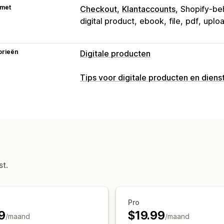
 met
Checkout
Klantaccounts
Shopify-be
digital product
ebook
file
pdf
uplo
orieën
Digitale producten
Producttypes
Tips voor digitale producten en diens
Audio
Cursussen
Digitale kunst
E-b
Video's
Aangepast
Downloads beheren
E-mailbezorging
Bulkupload
Aangep
Bedankpagina
Downloadlimieten
On
st.
SMTP
Extern gehost
Aangepaste lin
Bestandsbeveiliging
Toegangscode
Licentiesleutel
Besta
Pro
Wachtwoordbeveiliging
Watermarks
9
$19.99
/maand
/maand