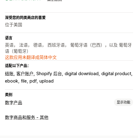
深受您的同类商店的喜爱
位于美国
语言
英语， 法语， 德语， 西班牙语， 葡萄牙语（巴西），以及 葡萄牙
语（葡萄牙）
这款应用未翻译成简体中文
适配以下产品：
结账
客户账户
Shopify 后台
digital download
digital product
ebook
file
pdf
upload
类别
数字产品
显示功能
产品类型
数字商品和服务 - 其他
音频
课程
数字艺术
电子书
游戏
PDF
软件
视频
自定义
下载管理