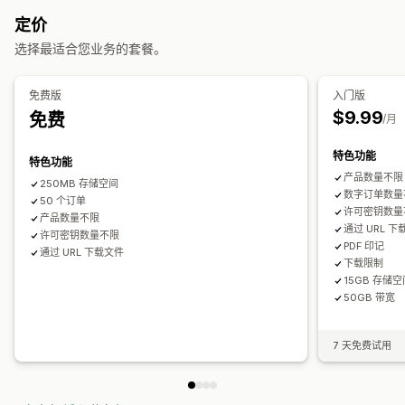
电子邮件传送
批量上传
自定义下载页面
感谢页面
下载限制
定价
无限制下载
分析
SMTP
外部托管
自定义链接
选择最适合您业务的套餐。
文件安全性
免费版
入门版
访问代码
许可密钥
文件加密
IP 限制
密码保护
水印
文件托管
$9.99
免费
/月
特色功能
特色功能
产品数量不限
250MB 存储空间
数字订单数量
50 个订单
许可密钥数量
产品数量不限
通过 URL 
许可密钥数量不限
PDF 印记
通过 URL 下载文件
下载限制
15GB 存储
50GB 带宽
7 天免费试用