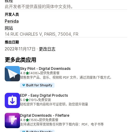
教程
此开发者不提供直接的简体中文支持。
开发人员
Penida
网站
14 RUE CHARLES V, PARIS, 75004, FR
推出日期
2022年11月17日 ·
更改日志
更多此类应用
Sky Pilot ‑ Digital Downloads
星（满分 5 星）
4.8
(408)
•
提供免费套餐
总共 408 条评论
销售数字产品、音乐、视频和 PDF 文件，通过流媒体/下载方式。
Built for Shopify
EDP ‑ Easy Digital Products
星（满分 5 星）
5.0
(191)
•
免费安装
总共 191 条评论
轻松提供下载内容和许可证密钥，助您提升销量
Digital Downloads ‑ Fileflare
星（满分 5 星）
4.8
(159)
•
提供免费套餐
总共 159 条评论
支持通过无限带宽销售任何数字下载内容：PDF、电子书等
Built for Shopify