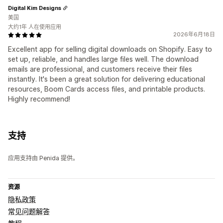
Digital Kim Designs
美国
大约1年 人在使用应用
2026年6月18日
Excellent app for selling digital downloads on Shopify. Easy to
set up, reliable, and handles large files well. The download
emails are professional, and customers receive their files
instantly. It's been a great solution for delivering educational
resources, Boom Cards access files, and printable products.
Highly recommend!
支持
应用支持由 Penida 提供。
资源
隐私政策
常见问题解答