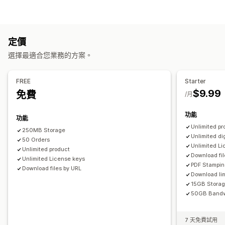
音訊
課程
數位藝術
電子書
遊戲
PDF
軟體
影片
自訂
下載管理
傳送電子郵件
大量上傳
自訂下載頁面
感謝頁面
下載限制
定價
不限下載次數
分析
SMTP
外部代管
自訂連結
選擇最適合您業務的方案。
檔案安全性
FREE
Starter
存取碼
授權金鑰
檔案加密
IP 限制
密碼保護
浮水印
檔案代管
$9.99
免費
/月
功能
功能
Unlimited pr
250MB Storage
Unlimited di
50 Orders
Unlimited L
Unlimited product
Download fil
Unlimited License keys
PDF Stampi
Download files by URL
Download lim
15GB Stora
50GB Bandw
7 天免費試用