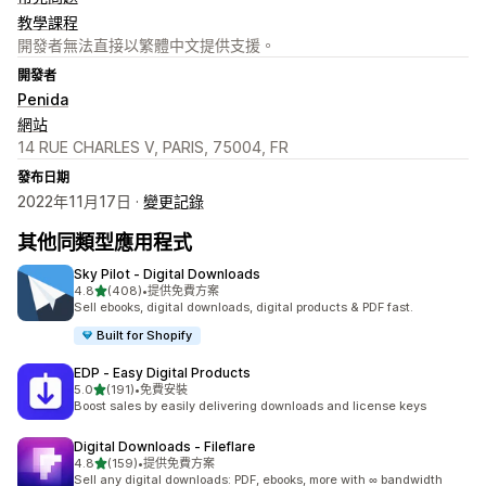
教學課程
開發者無法直接以繁體中文提供支援。
開發者
Penida
網站
14 RUE CHARLES V, PARIS, 75004, FR
發布日期
2022年11月17日 ·
變更記錄
其他同類型應用程式
Sky Pilot ‑ Digital Downloads
滿分 5 顆星
4.8
(408)
•
提供免費方案
共有 408 則評價
Sell ebooks, digital downloads, digital products & PDF fast.
Built for Shopify
EDP ‑ Easy Digital Products
滿分 5 顆星
5.0
(191)
•
免費安裝
共有 191 則評價
Boost sales by easily delivering downloads and license keys
Digital Downloads ‑ Fileflare
滿分 5 顆星
4.8
(159)
•
提供免費方案
共有 159 則評價
Sell any digital downloads: PDF, ebooks, more with ∞ bandwidth