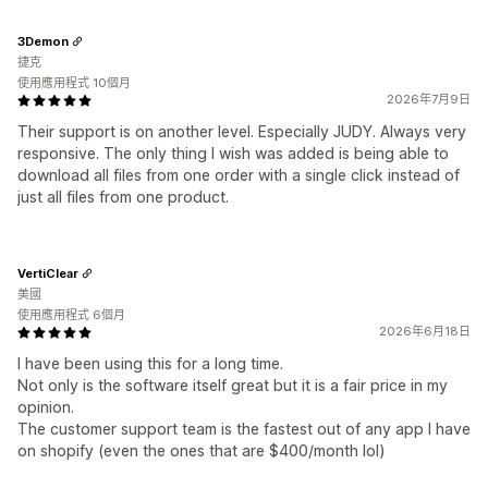
3Demon
捷克
使用應用程式 10個月
2026年7月9日
Their support is on another level. Especially JUDY. Always very
responsive. The only thing I wish was added is being able to
download all files from one order with a single click instead of
just all files from one product.
VertiClear
美國
使用應用程式 6個月
2026年6月18日
I have been using this for a long time.
Not only is the software itself great but it is a fair price in my
opinion.
The customer support team is the fastest out of any app I have
on shopify (even the ones that are $400/month lol)