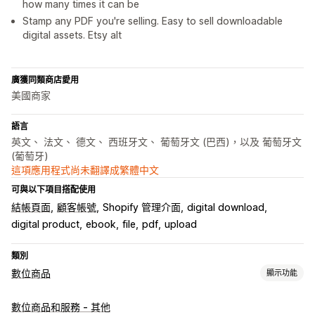
how many times it can be
Stamp any PDF you're selling. Easy to sell downloadable
digital assets. Etsy alt
廣獲同類商店愛用
美國商家
語言
英文、 法文、 德文、 西班牙文、 葡萄牙文 (巴西)，以及 葡萄牙文
(葡萄牙)
這項應用程式尚未翻譯成繁體中文
可與以下項目搭配使用
結帳頁面
顧客帳號
Shopify 管理介面
digital download
digital product
ebook
file
pdf
upload
類別
數位商品
顯示功能
產品類型
數位商品和服務 - 其他