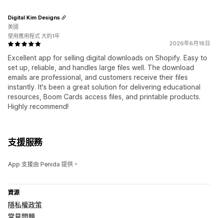
Digital Kim Designs
美國
使用應用程式 大約1年
2026年6月18日
Excellent app for selling digital downloads on Shopify. Easy to
set up, reliable, and handles large files well. The download
emails are professional, and customers receive their files
instantly. It's been a great solution for delivering educational
resources, Boom Cards access files, and printable products.
Highly recommend!
支援服務
App 支援由 Penida 提供。
資源
隱私權政策
常見問題