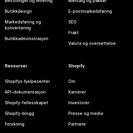
Bestillinger og levering
Mersalg og pakker
Butikkdesign
E-postmarkedsføring
Markedsføring og
SEO
konvertering
Frakt
Butikkadministrasjon
Valuta og oversettelse
Ressurser
Shopify
Shopifys hjelpesenter
Om
API-dokumentasjon
Karrierer
Shopify-fellesskapet
Investorer
Shopify-blogg
Presse og media
Forskning
Partnere