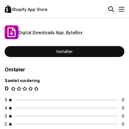
Shopify App Store
Digital Downloads App: ByteBox
Installer
Omtaler
Samlet vurdering
0
5
0
4
0
3
0
2
0