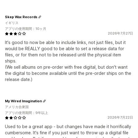
Skep Wax Records
イギリス
アプリの使用期間：10ヶ月
2026年7月27日
It's good to now be able to include links, not just files, but it
would be REALLY good to be able to set a release data for
files, or for them not to be released until the physical item
ships.
(We sell albums on pre-order with free digital, but don't want
the digital to become available until the pre-order ships on the
release date.)
My Wired Imagination
アメリカ合衆国
アプリの使用期間：9年以上
2026年7月22日
Used to be a great app - but changes have made it horrifically
cumbersome. It's fine if you just want to throw up a digital file