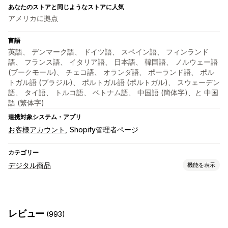
あなたのストアと同じようなストアに人気
アメリカに拠点
言語
英語、 デンマーク語、 ドイツ語、 スペイン語、 フィンランド
語、 フランス語、 イタリア語、 日本語、 韓国語、 ノルウェー語
(ブークモール)、 チェコ語、 オランダ語、 ポーランド語、 ポル
トガル語 (ブラジル)、 ポルトガル語 (ポルトガル)、 スウェーデン
語、 タイ語、 トルコ語、 ベトナム語、 中国語 (簡体字)、と 中国
語 (繁体字)
連携対象システム・アプリ
お客様アカウント
Shopify管理者ページ
カテゴリー
デジタル商品
機能を表示
商品タイプ
オーディオ
コース
デジタルアート
電子書籍
ゲーム
PDF
レビュー
(993)
ソフトウェア
動画
カスタム