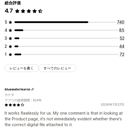
総合評価
ダウンロード管理
4.7
メール配信
ダウンロード制限
無制限のダウンロード
ファイルセキュリティ
5
740
ファイルのホスティング
4
85
3
52
2
44
1
72
レビューを書く
すべてのレビュー
bluewaterlearns
カナダ
アプリの使用期間：約4年
2026年7月27日
It works flawlessly for us. My one comment is that in looking at
the Product page, it's not immediately evident whether there's
the correct digital file attached to it.