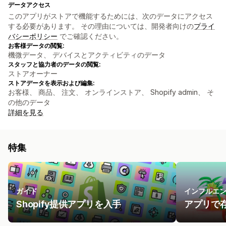
データアクセス
このアプリがストアで機能するためには、次のデータにアクセス
する必要があります。 その理由については、開発者向けの
プライ
バシーポリシー
でご確認ください。
お客様データの閲覧:
機微データ、 デバイスとアクティビティのデータ
スタッフと協力者のデータの閲覧:
ストアオーナー
ストアデータを表示および編集:
お客様、 商品、 注文、 オンラインストア、 Shopify admin、 そ
の他のデータ
詳細を見る
特集
ガイド
インフルエ
Shopify提供アプリを入手
アプリで