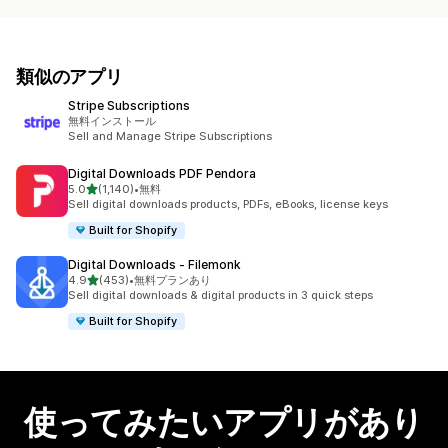
類似のアプリ
Stripe Subscriptions
無料インストール
Sell and Manage Stripe Subscriptions
Digital Downloads PDF Pendora
5つ星中
5.0
(1,140)
•
無料
合計レビュー数：1140件
Sell digital downloads products, PDFs, eBooks, license keys
Built for Shopify
Digital Downloads ‑ Filemonk
5つ星中
4.9
(453)
•
無料プランあり
合計レビュー数：453件
Sell digital downloads & digital products in 3 quick steps
Built for Shopify
使ってみたいアプリがあり