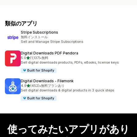
類似のアプリ
Stripe Subscriptions
無料インストール
Sell and Manage Stripe Subscriptions
Digital Downloads PDF Pendora
5つ星中
5.0
(1,137)
•
無料
合計レビュー数：1137件
Sell digital downloads products, PDFs, eBooks, license keys
Built for Shopify
Digital Downloads ‑ Filemonk
5つ星中
4.9
(452)
•
無料プランあり
合計レビュー数：452件
Sell digital downloads & digital products in 3 quick steps
Built for Shopify
使ってみたいアプリがあり