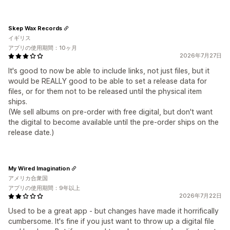
Skep Wax Records
イギリス
アプリの使用期間：10ヶ月
2026年7月27日
It's good to now be able to include links, not just files, but it
would be REALLY good to be able to set a release data for
files, or for them not to be released until the physical item
ships.
(We sell albums on pre-order with free digital, but don't want
the digital to become available until the pre-order ships on the
release date.)
My Wired Imagination
アメリカ合衆国
アプリの使用期間：9年以上
2026年7月22日
Used to be a great app - but changes have made it horrifically
cumbersome. It's fine if you just want to throw up a digital file