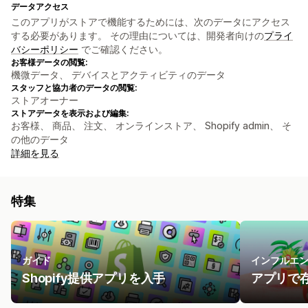
データアクセス
このアプリがストアで機能するためには、次のデータにアクセス
する必要があります。 その理由については、開発者向けの
プライ
バシーポリシー
でご確認ください。
お客様データの閲覧:
機微データ、 デバイスとアクティビティのデータ
スタッフと協力者のデータの閲覧:
ストアオーナー
ストアデータを表示および編集:
お客様、 商品、 注文、 オンラインストア、 Shopify admin、 そ
の他のデータ
詳細を見る
特集
ガイド
インフルエ
Shopify提供アプリを入手
アプリで