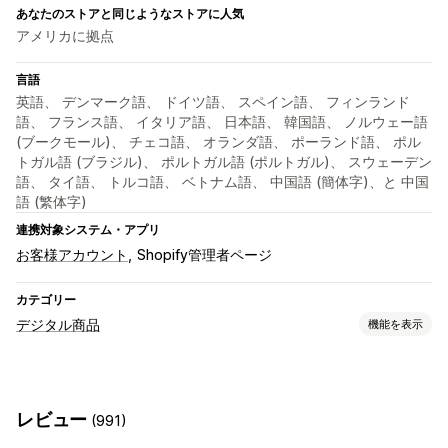
あなたのストアと同じようなストアに人気
アメリカに拠点
言語
英語、 デンマーク語、 ドイツ語、 スペイン語、 フィンランド
語、 フランス語、 イタリア語、 日本語、 韓国語、 ノルウェー語
(ブークモール)、 チェコ語、 オランダ語、 ポーランド語、 ポル
トガル語 (ブラジル)、 ポルトガル語 (ポルトガル)、 スウェーデン
語、 タイ語、 トルコ語、 ベトナム語、 中国語 (簡体字)、と 中国
語 (繁体字)
連携対象システム・アプリ
お客様アカウント
Shopify管理者ページ
カテゴリー
デジタル商品
機能を表示
商品タイプ
オーディオ
コース
デジタルアート
電子書籍
ゲーム
PDF
レビュー
(991)
ソフトウェア
動画
カスタム