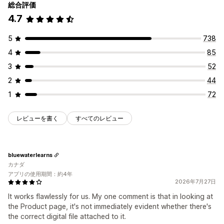
総合評価
ダウンロード管理
4.7
メール配信
ダウンロード制限
無制限のダウンロード
ファイルセキュリティ
5
738
ファイルのホスティング
4
85
3
52
2
44
1
72
レビューを書く
すべてのレビュー
bluewaterlearns
カナダ
アプリの使用期間：約4年
2026年7月27日
It works flawlessly for us. My one comment is that in looking at
the Product page, it's not immediately evident whether there's
the correct digital file attached to it.