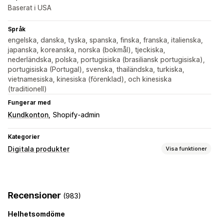
Baserat i USA
Språk
engelska, danska, tyska, spanska, finska, franska, italienska,
japanska, koreanska, norska (bokmål), tjeckiska,
nederländska, polska, portugisiska (brasiliansk portugisiska),
portugisiska (Portugal), svenska, thailändska, turkiska,
vietnamesiska, kinesiska (förenklad), och kinesiska
(traditionell)
Fungerar med
Kundkonton
Shopify-admin
Kategorier
Digitala produkter
Visa funktioner
Produkttyper
Ljud
Kurser
Digital konst
E-böcker
Spel
PDF:er
Recensioner
(983)
Programvara
Videor
Anpassad
Helhetsomdöme
Nedladdningshantering