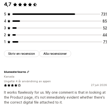
4,7
E-postleverans
Nedladdningsgränser
Obegränsade nedladdningar
5
731
Filsäkerhet
4
85
Filvärdtjänst
3
52
2
44
1
71
Skriv en recension
Alla recensioner
bluewaterlearns
Kanada
Ungefär 4 år användning av appen
27 juli 2026
It works flawlessly for us. My one comment is that in looking at
the Product page, it's not immediately evident whether there's
the correct digital file attached to it.