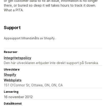
or get customer data to fix an issue, information is no longer
there, or buried so deep it will takes hours to track it down.
What a PITA.
Support
Appsupport tillhandahålls av Shopify.
Resurser
Integritetspolicy
Den här utvecklaren erbjuder inte direkt support på Svenska.
Utvecklare
Shopify
Webbplats
151 O’Connor St, Ottawa, ON, ON, CA
Lansering
16 november 2012
Dataåtkomst