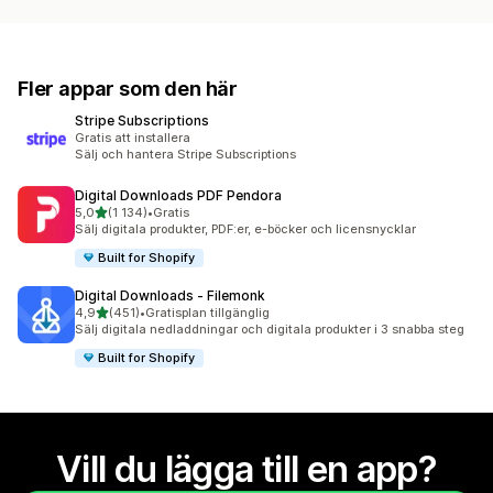
Fler appar som den här
Stripe Subscriptions
Gratis att installera
Sälj och hantera Stripe Subscriptions
Digital Downloads PDF Pendora
av 5 stjärnor
5,0
(1 134)
•
Gratis
1134 recensioner totalt
Sälj digitala produkter, PDF:er, e-böcker och licensnycklar
Built for Shopify
Digital Downloads ‑ Filemonk
av 5 stjärnor
4,9
(451)
•
Gratisplan tillgänglig
451 recensioner totalt
Sälj digitala nedladdningar och digitala produkter i 3 snabba steg
Built for Shopify
Vill du lägga till en app?