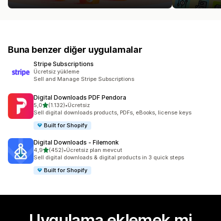
Buna benzer diğer uygulamalar
Stripe Subscriptions
Ücretsiz yükleme
Sell and Manage Stripe Subscriptions
Digital Downloads PDF Pendora
5 yıldız üzerinden
5,0
(1.132)
•
Ücretsiz
toplam 1132 değerlendirme
Sell digital downloads products, PDFs, eBooks, license keys
Built for Shopify
Digital Downloads ‑ Filemonk
5 yıldız üzerinden
4,9
(452)
•
Ücretsiz plan mevcut
toplam 452 değerlendirme
Sell digital downloads & digital products in 3 quick steps
Built for Shopify
Uygulama eklemek mi